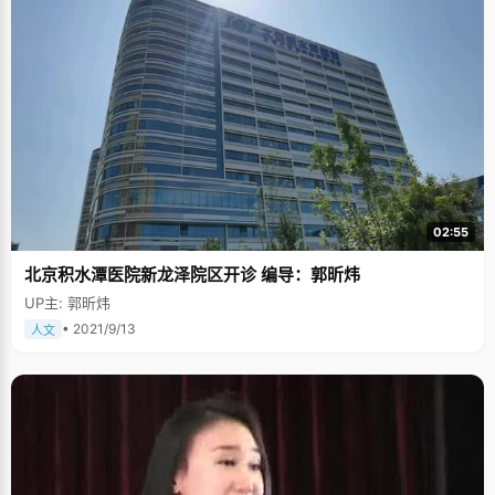
业、看书、打牌、跟爸爸下象棋。回忆童年，朱诗雄感觉特别轻松愉快，虽
然爸爸妈妈都是老师，但他们对孩子的教育没有显得特别的迫切，除了在必
要的时候给他加几道算术题以外，从来不强迫朱诗雄学什么："看我自己兴趣
而定了。妈妈曾经试着教我钢琴，因为弹得实在太难听了，就放弃了，"朱诗
雄调侃自己说："琴棋书画，我就只会下棋，幸好还学会了一样。" 一般人都
认为，往往聪明的孩子总是不那么乖巧的，常常会有不规矩的行为，我认为
朱诗雄应该属于上述一类，因为他虽然有着乖巧的外表，但从小就时常会有
着些不乖巧的行为，至少不能算是循规蹈矩。小时候偷农民地瓜，偷摘学校
芒果一类暂且不提，初中当班长的时候也不老实："我上课喜欢讲话，会拉着
前后左右的同学一起说，因为我学习好吧，老师很少批评我，总是批评周围
同学，或者给我调座位，大概调了四五次座位，结果还是一样。"说起来，朱
诗雄还有些愧疚，"冤枉了不少同学呀。" 紧张的高中阶段，朱诗雄有时候会
逃自习课去打乒乓球或者去网吧玩游戏，不过之前他都会跟老师打电话声明
02:55
一下"我今天不想去上课了。"高中压力大，适当的放松也能得到老师们的谅
解。朱诗雄最擅长的游戏是CS和泡泡堂，周末的时候，他就跟同学们组队与
北京积水潭医院新龙泽院区开诊 编导：郭昕炜
隔壁班5V5，泡泡堂的水平达到了没有班级敢来挑战的成程度。 说到游戏，
朱诗雄学习计算机或多或少与之有些关系，他对计算机的兴趣也是从玩游戏
UP主: 郭昕炜
培养起来的："初中的时候，玩的游戏多了就想着自己也做游戏吧，于是就开
始自学编程，自己跑去书店买了很多书回来看，有什么问题就去找计算机老
• 2021/9/13
人文
师请教"。爸爸妈妈认为，只要不影响学习，多学些东西总是好的，所以也不
过问朱诗雄的这份狂热。"当时还真做出了几个小游戏，比如有个大球蹦来蹦
去的那种"。因为这份爱好，朱诗雄被老师看中去参加计算机竞赛，并获得了
晋江市的第一名。此外，朱诗雄还有很多值得一提的荣誉，全国物理竞赛二
等奖，作文竞赛晋江第一名，希望杯全国数学竞赛二等奖。 朱诗雄的名校梦
想持续了两年，第一年，由于过度紧张，发挥失误，在强项科目数学上失利
30分，遗憾落榜，当时填志愿的时候，朱诗雄只填了复旦大学一个志愿，并
做好了复读的打算。第二年，他终于以679分的好成绩如愿进入北大，实现
梦想，并不在于时间的长短。朱诗雄高中状元以后，引起晋江市的一片哗