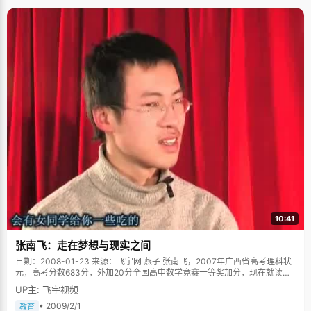
持着全级第一的成绩，只有寥寥几次由于发挥不好考了第二名。既便如此，
邓莹兰也从来不敢想上北大的事情，"我以前在全省十大高中联考中的最好名
次是第十名，还是并列的，所以我对自己基本没报太大的希望。考了状元确
实让所有人的很吃惊，自己都吓到了，"邓莹兰嘻嘻笑着，顺手理了理一头短
发，望着身后的未名湖感叹到，"没想到真的到了这里。" 邓莹兰回忆起过去
十年的成长，心里充满了复杂的思绪，坦白的说，那并不都是快乐的记忆。
小时候邓莹兰非常内向，甚至有些自闭。 邓莹兰5岁就上了小学一年级了，
因为爸爸妈妈工作太忙无暇照顾，只好把她早早送进了学校。进入小学之
前，邓莹兰还不太懂得什么是玩，怎么跟别人交流，因此，把所有精力都放
在了学习上，放学就回家，每天回家看完《动画城》，六七点钟就睡觉了。
遇到什么问题了，邓莹兰都自己想办法解决，有什么烦恼也是憋在心里。在
同学眼里，邓莹兰显出与年龄不符的独立和成熟。 曾经，邓莹兰也抱怨过父
母，羡慕同学们回家有妈妈做的热热的饭菜，周末能一家人出去玩，而自己
却只能一个人呆在家里看书。在高一的时候，邓莹兰的这种情绪累积到一个
限度，开始变得非常自闭和情绪化，越发的沉闷和敏感起来。为了排遣这种
情绪，邓莹兰买了一堆西方哲学的书来看，尼采的书，关于存在主义的书，
包括国内学术的杂志《书屋》，尽管很难，邓莹兰也硬逼着自己去看，似乎
只有这样才会忘记那种孤独的感觉。说到这，邓莹兰抬头顽皮的笑了一下，
冲镜头吐了下舌头，"其实这样挺不好的，大家不要跟我学哦"，一脸羞涩的
样子。 这种情绪一直持续到了高三，邓莹兰开始看中国古代哲人的书，老庄
10:41
和老子的哲学，《史记》、《世说新语》等等。高三的时候，每天下课回到
自己租住的小屋，邓莹兰就把书包丢在一边，看是看课外书。"我觉得每天很
张南飞：走在梦想与现实之间
认真的学了十个小时就够了，学太多就会烦，不如看看其他书"邓莹兰
说，"我特别喜欢《红楼梦》，喜欢贾宝玉，认为他特别懂得珍惜身边的
日期：2008-01-23 来源：飞宇网 燕子 张南飞，2007年广西省高考理科状
人"。 邓莹兰喜欢两种颜色，黑色和红色，那种很纯很正的红色，就像动画片
元，高考分数683分，外加20分全国高中数学竞赛一等奖加分，现在就读于
《犬夜叉》里边犬夜叉衣服的色彩，这代表着邓莹兰渴望安静，内心深处蕴
清华大学经济金融国际班。 我们的采访约在下午两点钟开始，张南飞踩着秒
UP主: 飞宇视频
含着非常丰富的情感和激情，只是还没有找到一个合适的出口去迸发。 谈到
针走进来，验证了他对时间的精准把握。在工作人员试麦的时候，张南飞只
学习方法，邓莹兰直摇头，说，"我不聪明，也不机敏，或许是看的说实在太
是静静的坐着，低头看主持人写在纸上的一些小问题，耐心的等着采访开
• 2009/2/1
教育