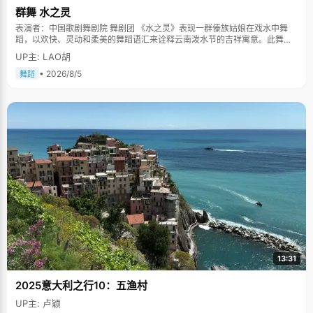
群舞 水之灵
表演者：中国歌剧舞剧院 舞剧团 《水之灵》表现一群傣族姑娘在戏水中舞
蹈，以欢快、灵动和柔美的舞蹈语汇来诠释云南泼水节的吉祥寓意。此舞蹈
多次在中国人民大会堂及国际舞台上表演，一直得到赞誉其舞美，人美，寓
UP主: LAO胡
意美。。
• 2026/8/5
舞蹈
13:31
2025意大利之行10：五渔村
UP主: 卢颖