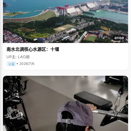
01:00
南水北调核心水源区：十堰
UP主: LAO胡
• 2026/7/6
公益