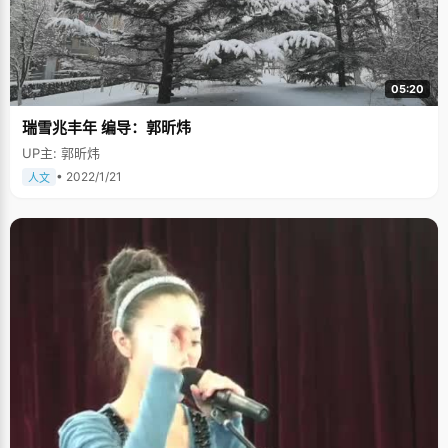
05:20
瑞雪兆丰年 编导：郭昕炜
UP主: 郭昕炜
• 2022/1/21
人文