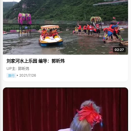
的书架上摆了满满两大排，他心里也一直没有放下导演这个想法，或许有一
天，我们的银幕上会出现这么一行："导演：张南飞"，谁知道呢，一切皆有
可能。
02:27
刘家河水上乐园 编导：郭昕炜
UP主: 郭昕炜
• 2021/7/26
旅行