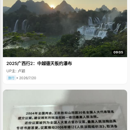
09:05
2025广西行2：中越德天板约瀑布
UP主: 卢颖
• 2026/7/20
旅行