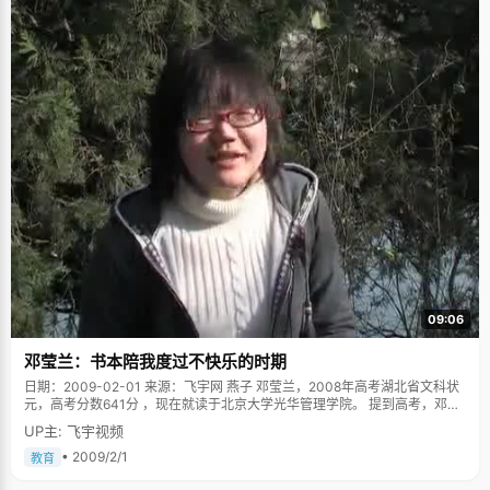
09:06
邓莹兰：书本陪我度过不快乐的时期
日期：2009-02-01 来源：飞宇网 燕子 邓莹兰，2008年高考湖北省文科状
元，高考分数641分 ，现在就读于北京大学光华管理学院。 提到高考，邓莹
兰脱口而出，"太伤心了！"让我们错愕不已，"这次出的题目有些偏，不能让
UP主: 飞宇视频
自己很好的发挥，考完之后才估了六百零几分，"邓莹兰用手指扶了下鼻梁上
红边眼镜，"比照以往的录取分数线，邓莹兰觉得自己能上武大就不错了，出
• 2009/2/1
教育
分数的时候确实挺惊讶的。" 邓莹兰的成绩一直都不错，自高一开始就一直保