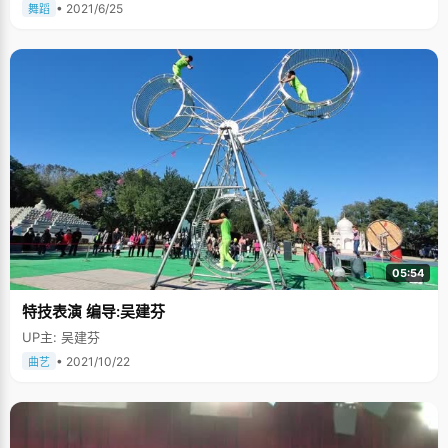
• 2021/6/25
舞蹈
05:54
特技表演 编导:吴建芬
UP主: 吴建芬
• 2021/10/22
曲艺