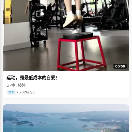
00:58
运动，是最低成本的自爱！
UP主: 婷婷
• 2026/7/8
体育