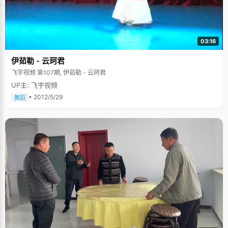
03:16
伊茹勒 - 云珂君
飞宇视频 第107期, 伊茹勒 - 云珂君
UP主: 飞宇视频
• 2012/5/29
舞蹈