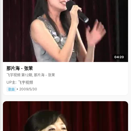
然，在此之前，还从未出现过高考状元呢，朱诗雄也算是首开记录的人，清
华、北大也次年里，也开始给这个学校分配自主招生名额了。 现在想起来，
高中时候那些忙碌难熬的日子已经不算什么了，因为在北大的生活更累，朱
诗雄说，"北大里人才济济，尤其是学计算机的人，课本以外要学的更多，实
践经验更重要，"所以，在北大的日子里，朱诗雄依然是忙忙碌碌，早起晚
归，不在实验室，就在去实验室的路上&hellip;&hellip; 编后语： 这里要插上
一句，那就是唯物辩证法，每一样新事物都有两面性，关键就在于看待他的
人是如何理解的。游戏，可以害人，可以助人，愚钝的人沉迷其中，不思进
取，比如很多迷途的青少年；聪明的人借以缓解压力，学习英语，或者升华
到更高层次，比如文章主人公朱诗雄。所以，我们不要一味的去批判什么、
推翻什么，如何审视取益才是关键，说不定坏的事物也能起到好的效果，你
说呢？
04:20
那片海 - 张茉
飞宇视频 第12期, 那片海 - 张茉
UP主: 飞宇视频
• 2009/5/30
歌曲