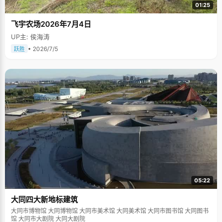
01:25
飞宇农场2026年7月4日
UP主: 侯海涛
• 2026/7/5
跃胜
05:22
大同四大新地标建筑
大同市博物馆 大同博物馆 大同市美术馆 大同美术馆 大同市图书馆 大同图书
馆 大同市大剧院 大同大剧院