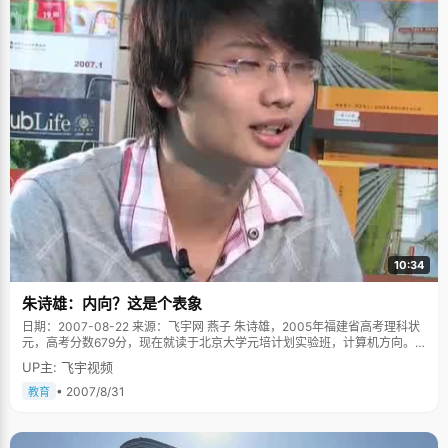
10:34
朱诗雄：内向？这是个表象
日期：2007-08-22 来源：飞宇网 燕子 朱诗雄，2005年福建省高考理科状
元，高考分数679分，现在就读于北京大学元培计划实验班，计算机方向。
朱诗雄给人的第一感觉是温文儒雅，而且亲切礼貌的，打招呼、说话都是面
UP主: 飞宇视频
带微笑，温温柔柔，不明就里的人准会把他归为中文系、历史系一类的高材
生，绝对不会往理科上靠，当然，这绝对是错觉。他有内向、腼腆的表面特
• 2007/8/31
教育
征，私下也有不羁的性格，让人不禁佩服朱诗雄的爸爸，给儿子取名字太名
副其实了，"诗"、"雄"，动静兼备。 据朱诗雄自己阐述，他小时候确实很内
向，平时放学后就乖乖回家，很少出去玩，"老老实实"的在家里呆着，做作