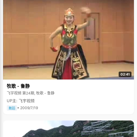
本，初中啃完了高中的数学教材，高中已经读懂了大学的高等数学。张南飞
的数学成绩一直都特别优秀，高考模拟拿满分是很正常的事，我很好奇他高
考怎么只考了146分呢，他有些忿忿的说："最后一题其实我作对了的，但是
因为是用高数知识解的，所以被扣分了"。 这个扣分的理由让我们很能理解张
南飞有些忿忿的语气，不过状元在手，那些形式的东西也就无所谓了。 曾经
有个电影梦 张南飞在清华念的是经济金融国际班，一个热门受大众热捧的专
业，我们有理由相信他在大学四年以后的光明前景，但张南飞心里一直藏着
一个梦想，"其实我最想做的是导演"。一个纯现实的东西和一个纯艺术的东
西放在一起，总免不了有些奇怪。 说起电影，张南飞立即神采飞扬起来，"大
概从初中开始看电影的，常常跟妈妈一起去电影院看大屏幕，后来就开始收
集影碟，没钱就跟妈妈要钱买碟，她不给我就放下话不好好学习，妈妈后来
就放任我了"。张南飞家的一个大书架上堆满了他收集的各种碟片，正版的盒
装，盗版的简装，还有一些通过特殊渠道进来的内地买不到的打口碟片，数
一数，不下两千张了。"基本每部电影都会有很多感触，告诉我很多东西。看
一部电影就是一种学习的过程，一个心灵的启发，看很多人的故事，就能体
02:41
会很多生活，电影就是放在放大镜下的生活。" 张南飞最痴迷电影是在高中的
时候，他帜热的喜爱上电影，每个星期都会看上几部电影，然后有感而发写
牧歌 - 鲁静
一些影评类的文章放在自己的空间里。高考填报志愿的时候，他还动过填报
导演系的念头。"有一次在家里我试着提了一下考导演的念头，家人都惊呆
飞宇视频 第24期, 牧歌 - 鲁静
了，后来我就放弃了自己不成熟的想法，要不然初高中读那么多书都浪费
了。" 尽管如此，张南飞还是放不下心中的这个想法，他用各种形式来实践着
UP主: 飞宇视频
这个梦想。"我特别喜欢玩游戏，尤其是那种单机版角色扮演游戏，比如《仙
• 2009/7/19
舞蹈
剑奇侠传》，我选了李逍遥的角色，根据剧情和自己的想法把游戏玩完，就
像在看一部自己导演的电影。"高中时候一次音乐期末考，爱好音乐剧的张南
飞主动请缨，组织了十几个男生编排了一出原创音乐剧，从剧本、台词、作
曲到编排都是张南飞亲自主刀。这次小试牛刀获得了很高的分数和绝佳的评
价，让张南飞初尝了导演的成就感。 来到大学，张南飞还是一直坚持着对电
影的热爱，短短几个月的时间，他已经收集了将近500多张影碟了，在宿舍