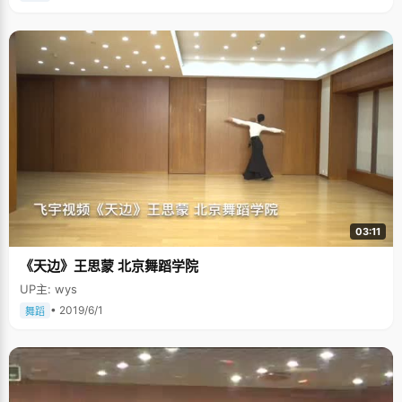
多了，所以学习就好了，要说我学习的经验，就两个字&lsquo;看书
始。 当我第一接触张南飞的时候，确实应了早先纸媒的那句誉美"淡定"，这
&rsquo;！" 邓莹兰慢慢的度过了青春期的叛逆期，到了高三下学期，整个人
个男孩高大，俊朗，性格内敛但不内向，说话带着理科思维模式的逻辑和少
改变很大。她不再抱怨父母的繁忙，很能理解和支持他们的事业，跟同学的
言无华，悠然自在。但当谈到感兴趣的话题时，他立即神采飞扬起来，好似
关系也渐渐亲近起来，偶尔还会跟好朋友分享一下自己小心事，在同学们眼
一个小孩子在用彩笔绘制自己的梦想，色彩在现实之外，有些梦幻，有些飘
里，邓莹兰俨然变成了一个阳光女孩。 在我们采访的头一天，邓莹兰刚过完
忽。透过他鼻梁上两片斯文的小镜片，我们看到许多簇小火苗在他眼睛里跳
她17岁的生日，买了零食和蛋糕，跟宿舍的同学们小热闹了一番。又长了一
跃飞舞着，不知道多少想法在已经在不知不觉中飘过脑海。 曾经也很不听话
岁，来到北大，开始了新的学习和生活，邓莹兰给自己的心愿就是在新的环
张南飞从小出生在广西桂林一个普通的家庭里，他的幼儿时期都是在爷爷家
境里，每天都进步一点，最主要的是要快乐一些，多认识一些朋友。 我们真
里度过，离开了爸爸妈妈严厉的管教，得以常常跟着同龄的小孩子们一起玩
的无法想象眼前的邓莹兰在过去很长时间里是如何挣扎，艰难度过心里的泥
耍，滑梯，打架，虽然也常遭到老一辈革命家爷爷的严厉责骂和皮肉之痛，
淖区的，但这似乎不太重要了，至少眼前开朗快乐的邓莹兰，已经坚强的走
但总体来说，他还是度过了一个无忧无虑的童年。因为爸爸妈妈不在一个地
了过来，祝福她在北大这片新天地，收获知识和快乐。
方工作，他不得不一段时间就换一个城市和爸爸或者妈妈住上一段时间。他
早已经习惯了这样的生活方式，所以爸爸妈妈离异的消息并没有给他带来太
多的影响，除了每年过年的一些不知所措："不知道要在谁那里过年，去一
边，另一边肯定不高兴，很愁呀。" 张南飞的小学初中生活在半叛逆半乖巧中
度过，不听老师讲话，上课讲小话，跟老师顶嘴，斗气，被扣分罚站，跟一
群男孩子演绎哥们义气，"共同进退"不服老师管教。他是那种让老师又气又
03:11
爱的学生，因为当你一手准备因为他犯错扣分的同时，另一只手上的卷子却
显示他考的是满分。"到初中毕业了，才慢慢懂事起来，不再总给老师添乱
《天边》王思蒙 北京舞蹈学院
了，"张南飞深深为当年的不懂事愧疚。 高考，数学是个遗憾 当状元的感觉
怎么样？兴奋吗？ "没有太大的感觉，"张南飞抬头看了看我，腼腆的笑了一
UP主: wys
下，推了一下鼻梁上的镜片，又补充说，"考前，考后都没有很兴奋或者很激
动过，一次考试而已，并不能证明什么。"不过张南飞一直有个遗憾，高考没
• 2019/6/1
舞蹈
有拿到150分的满分，数学一直以来都是他的拿手，"得知成绩的时候很是郁
闷了一段时间。" 张南飞对数学的兴趣从小学就开始了，而且用"自学成才"这
个词来形容张南飞对数学的学习一点也不为过，爸爸留在书架上的那堆数学
课本就是老师："上小学的时候作业不是很多，没事的时候就从书架上拿一些
数学教材看，看着看着就喜欢上了数学，看完还会自觉的做后边的练习题，
有难题会拿去问老师。"于是张南飞以自学的方式在小学看完了初中的数学课