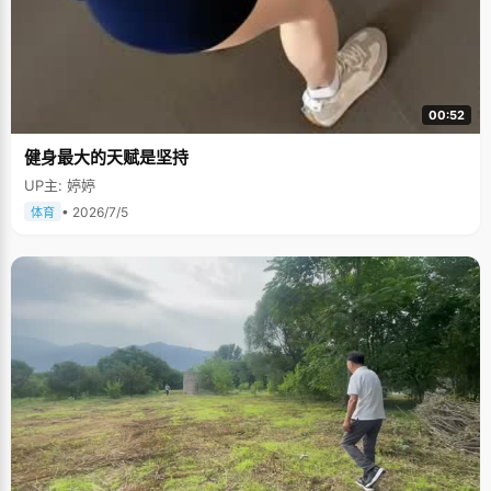
00:52
健身最大的天赋是坚持
UP主: 婷婷
• 2026/7/5
体育