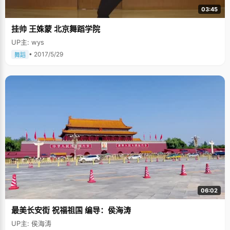
03:45
挂帅 王姝蒙 北京舞蹈学院
UP主: wys
• 2017/5/29
舞蹈
06:02
最美长安街 祝福祖国 编导：侯海涛
UP主: 侯海涛