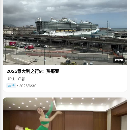
12:28
2025意大利之行9：热那亚
UP主: 卢颖
• 2026/6/30
旅行