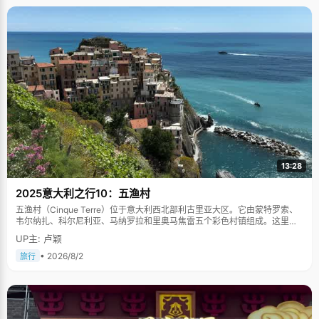
13:28
2025意大利之行10：五渔村
五渔村（Cinque Terre）位于意大利西北部利古里亚大区。它由蒙特罗索、
韦尔纳扎、科尔尼利亚、马纳罗拉和里奥马焦雷五个彩色村镇组成。这里依
山傍海，房屋色彩斑斓，1997年被列为世界文化遗产。
UP主: 卢颖
• 2026/8/2
旅行