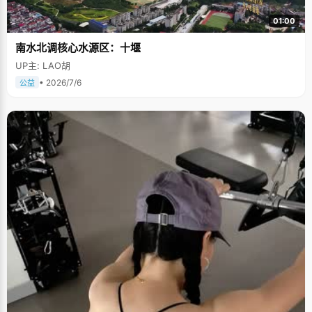
01:00
南水北调核心水源区：十堰
UP主: LAO胡
• 2026/7/6
公益