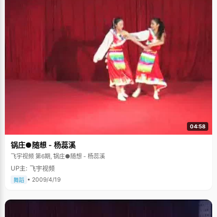
04:58
锅庄●随想 - 杨蕊溪
飞宇视频 第6期, 锅庄●随想 - 杨蕊溪
UP主: 飞宇视频
• 2009/4/19
舞蹈