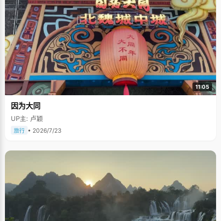
11:05
因为大同
UP主: 卢颖
• 2026/7/23
旅行