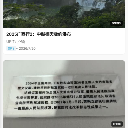
09:05
2025广西行2：中越德天板约瀑布
UP主: 卢颖
• 2026/7/20
旅行
01:16