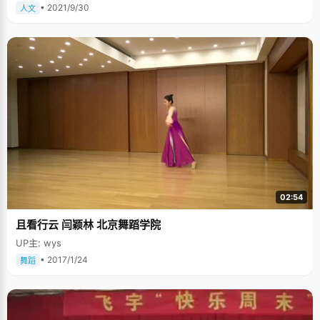
• 2021/9/30
人文
02:54
且看行云 闫颖林 北京舞蹈学院
UP主: wys
• 2017/1/24
舞蹈