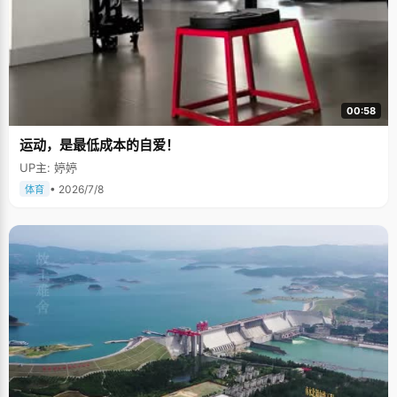
00:58
运动，是最低成本的自爱！
UP主: 婷婷
• 2026/7/8
体育