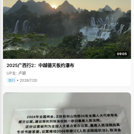
09:05
2025广西行2：中越德天板约瀑布
UP主: 卢颖
• 2026/7/20
旅行