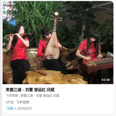
02:38
笑傲江湖 - 刘慧 邹运红 闫斌
飞宇视频 , 笑傲江湖 - 刘慧 邹运红 闫斌
UP主: 飞宇视频
• 2009/2/21
乐器