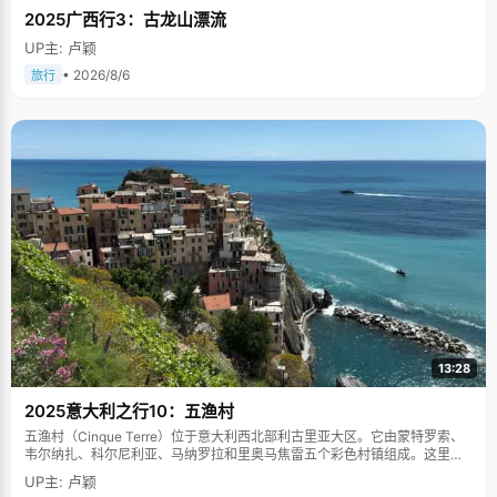
2025广西行3：古龙山漂流
UP主: 卢颖
• 2026/8/6
旅行
13:28
2025意大利之行10：五渔村
五渔村（Cinque Terre）位于意大利西北部利古里亚大区。它由蒙特罗索、
韦尔纳扎、科尔尼利亚、马纳罗拉和里奥马焦雷五个彩色村镇组成。这里依
山傍海，房屋色彩斑斓，1997年被列为世界文化遗产。
UP主: 卢颖