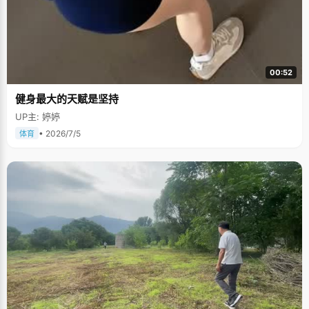
00:52
健身最大的天赋是坚持
UP主: 婷婷
• 2026/7/5
体育