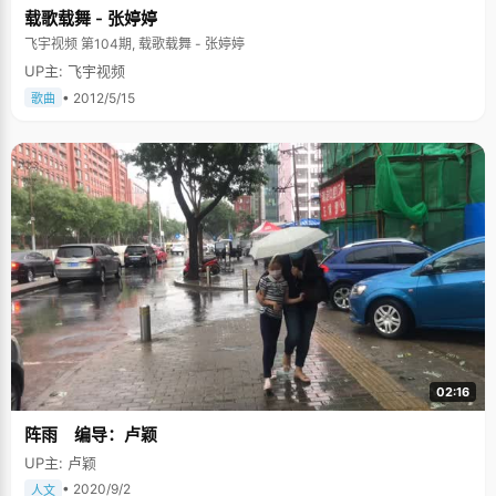
载歌载舞 - 张婷婷
飞宇视频 第104期, 载歌载舞 - 张婷婷
UP主: 飞宇视频
• 2012/5/15
歌曲
02:16
阵雨 编导：卢颖
UP主: 卢颖
• 2020/9/2
人文