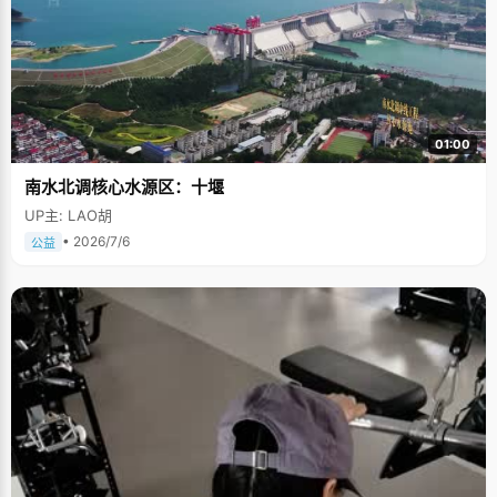
01:00
南水北调核心水源区：十堰
UP主: LAO胡
• 2026/7/6
公益