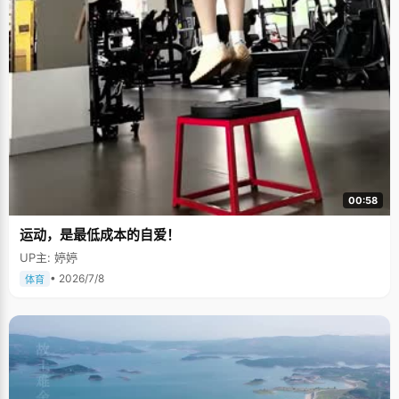
00:58
运动，是最低成本的自爱！
UP主: 婷婷
• 2026/7/8
体育