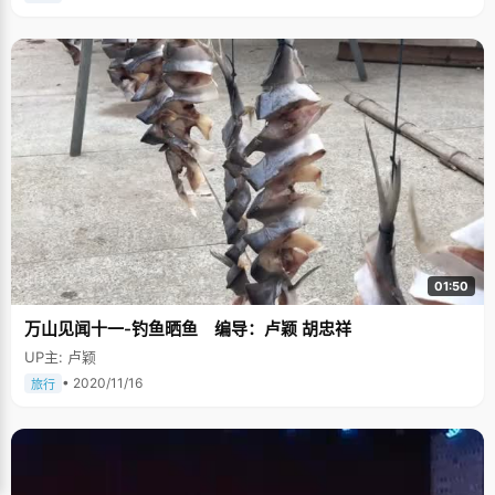
01:50
万山见闻十一-钓鱼晒鱼 编导：卢颖 胡忠祥
UP主: 卢颖
• 2020/11/16
旅行