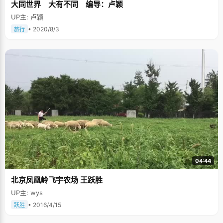
大同世界 大有不同 编导：卢颖
UP主: 卢颖
• 2020/8/3
旅行
04:44
北京凤凰岭飞宇农场 王跃胜
UP主: wys
• 2016/4/15
跃胜