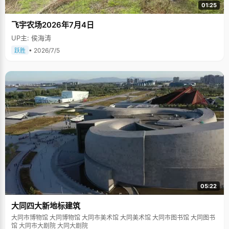
01:25
飞宇农场2026年7月4日
UP主: 侯海涛
• 2026/7/5
跃胜
05:22
大同四大新地标建筑
大同市博物馆 大同博物馆 大同市美术馆 大同美术馆 大同市图书馆 大同图书
馆 大同市大剧院 大同大剧院