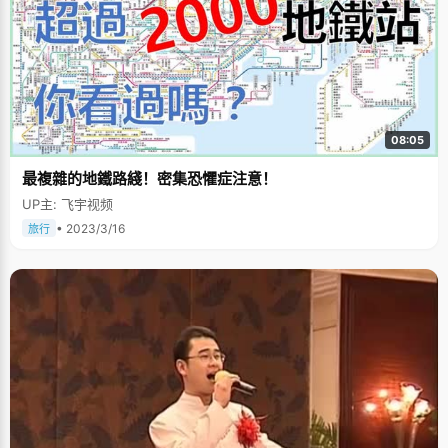
08:05
最複雜的地鐵路綫！密集恐懼症注意！
UP主: 飞宇视频
• 2023/3/16
旅行