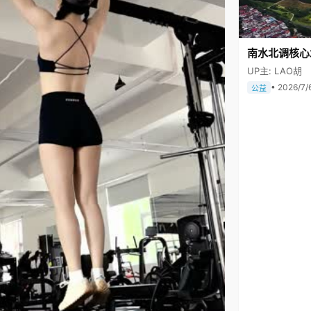
南水北调核心
UP主: LAO胡
• 2026/7/
公益