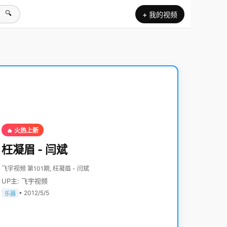
🔍
+ 我的视频
🔥 火热上新
枉凝眉 - 闫斌
飞宇视频 第101期, 枉凝眉 - 闫斌
UP主: 飞宇视频
• 2012/5/5
乐器