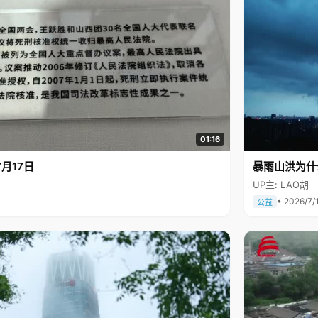
01:16
月17日
暴雨山洪为什
UP主: LAO胡
• 2026/7/
公益