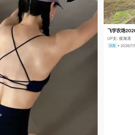
飞宇农场202
UP主: 侯海涛
• 2026/7/
跃胜