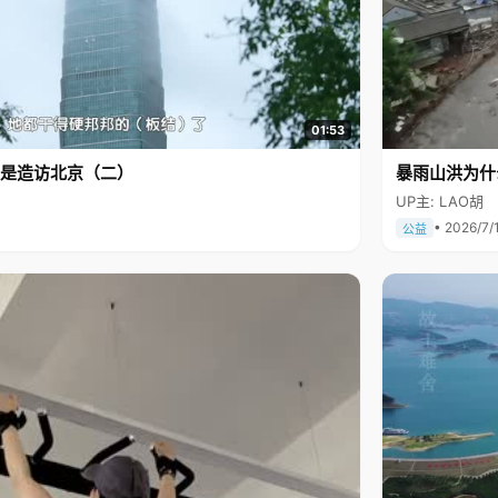
01:53
是造访北京（二）
暴雨山洪为什
UP主: LAO胡
• 2026/7/
公益