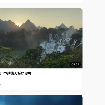
09:05
行2：中越德天板约瀑布
20