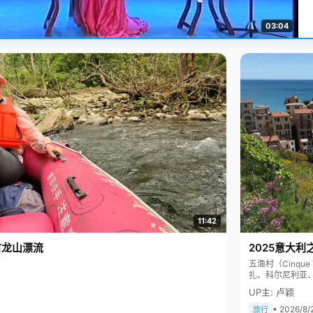
03:04
11:42
古龙山漂流
2025意大利
五渔村（Cinq
扎、科尔尼利亚
色彩斑斓，199
UP主: 卢颖
• 2026/8/
旅行