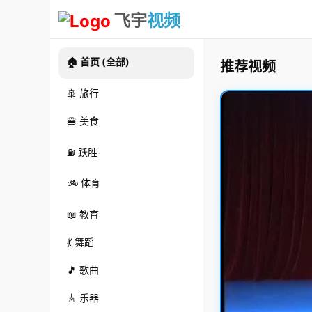
飞宇
视频
🏠 首页 (全部)
推荐视频
🚢 旅行
🍔 美食
⛽ 跃胜
🚲 体育
📖 教育
💃 舞蹈
🎵 歌曲
🎸 乐器