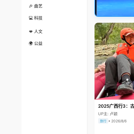
🎉 曲艺
💻 科技
💋 人文
🌍 公益
2025广西行3：
UP主: 卢颖
• 2026/8/6
旅行