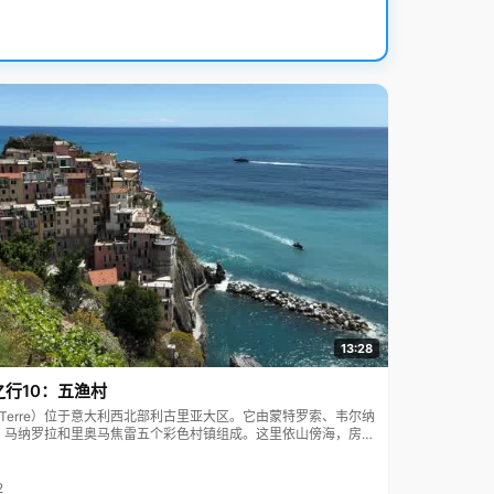
13:28
之行10：五渔村
ue Terre）位于意大利西北部利古里亚大区。它由蒙特罗索、韦尔纳
、马纳罗拉和里奥马焦雷五个彩色村镇组成。这里依山傍海，房屋
7年被列为世界文化遗产。
2