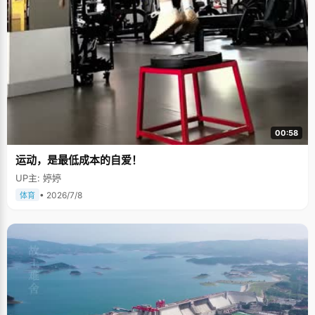
00:58
运动，是最低成本的自爱！
UP主: 婷婷
• 2026/7/8
体育