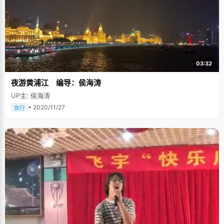
03:32
夜游黄浦江 编导：侯海涛
UP主: 侯海涛
• 2020/11/27
旅行