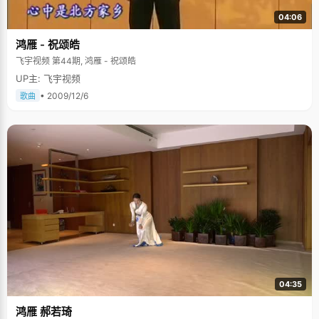
04:06
鸿雁 - 祝颂皓
飞宇视频 第44期, 鸿雁 - 祝颂皓
UP主: 飞宇视频
• 2009/12/6
歌曲
04:35
鸿雁 郝若琦