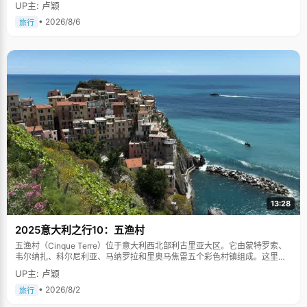
UP主: 卢颖
• 2026/8/6
旅行
13:28
2025意大利之行10：五渔村
五渔村（Cinque Terre）位于意大利西北部利古里亚大区。它由蒙特罗索、
韦尔纳扎、科尔尼利亚、马纳罗拉和里奥马焦雷五个彩色村镇组成。这里依
山傍海，房屋色彩斑斓，1997年被列为世界文化遗产。
UP主: 卢颖
• 2026/8/2
旅行