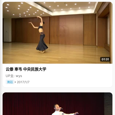
01:31
云傣 車韦 中央民族大学
UP主: wys
• 2017/1/7
舞蹈