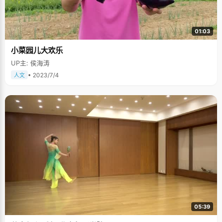
01:03
小菜园儿大欢乐
UP主: 侯海涛
• 2023/7/4
人文
05:39