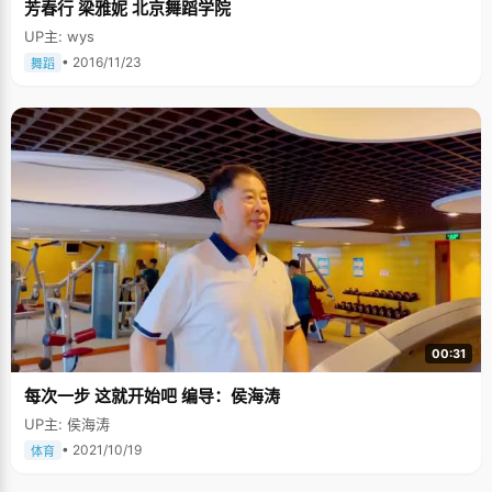
芳春行 梁雅妮 北京舞蹈学院
UP主: wys
• 2016/11/23
舞蹈
00:31
每次一步 这就开始吧 编导：侯海涛
UP主: 侯海涛
• 2021/10/19
体育