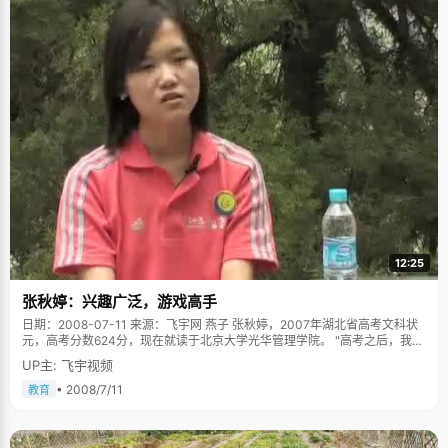
12:25
张秋婷：兴趣广泛，游戏高手
日期：2008-07-11 来源：飞宇网 燕子 张秋婷，2007年湖北省高考文科状
元，高考分数624分，现在就读于北京大学光华管理学院。 "高考之后，我将
自己关在家里十多天，屏蔽了一切关于高考的信息，有种天塌下来的感觉，
UP主: 飞宇视频
以为对考题完全没有把握。爸爸妈妈都特别谨慎，不敢在我面前说什么话，
怕刺激到我这只受惊吓的小猫的尾巴"，这就是张秋婷高考之后的反应，。在
• 2008/7/11
教育
学校里，她的成绩不是最优秀最稳定的，甚至没有考过第一，也从来没有想
过自己会有竞争北大的资格，所以至今，张秋婷仍然对自己的状元身份有些
恍惚："成绩出来的时候，我整个人都呆住了，半天不敢相信，尤其是文综，