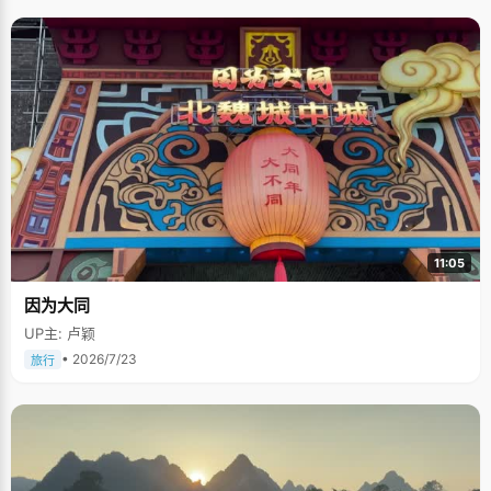
11:05
因为大同
UP主: 卢颖
• 2026/7/23
旅行