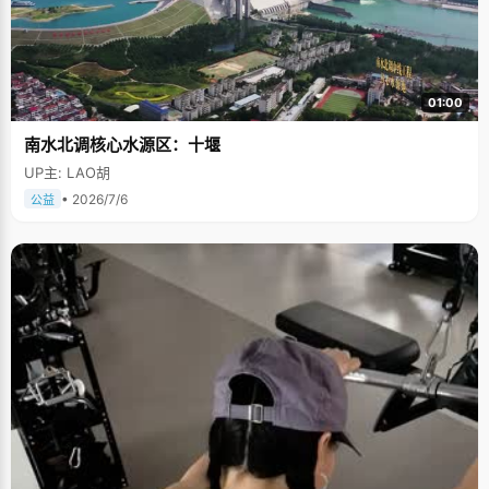
01:00
南水北调核心水源区：十堰
UP主: LAO胡
• 2026/7/6
公益