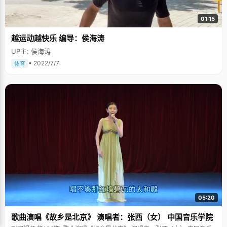
01:15
越运动越快乐 编导：侯海涛
UP主: 侯海涛
• 2022/7/7
体育
05:20
歌曲演唱《故乡是北京》 演唱者：张西（女） 中国音乐学院