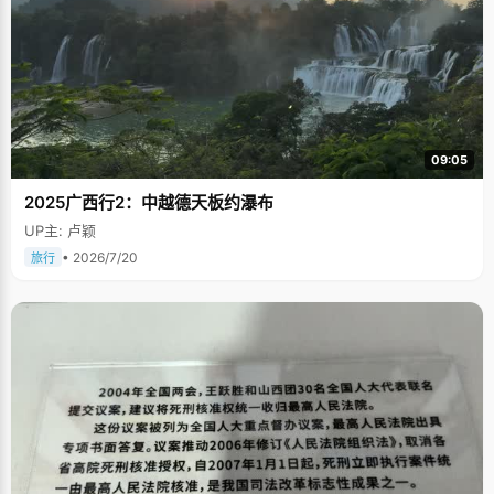
09:05
2025广西行2：中越德天板约瀑布
UP主: 卢颖
• 2026/7/20
旅行