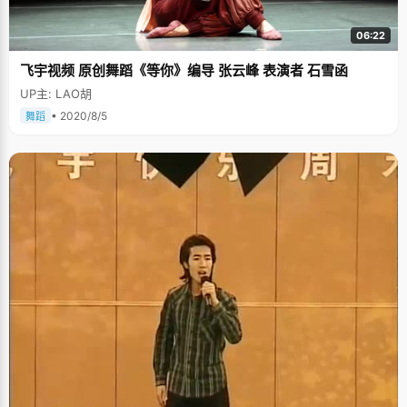
06:22
飞宇视频 原创舞蹈《等你》编导 张云峰 表演者 石雪函
UP主: LAO胡
• 2020/8/5
舞蹈