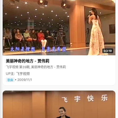
和思想模式，收集百声才能更清楚客观的看清事物的发展规律"。比起正史
来，她更喜欢看小品文，闲谈、野史，比如《水晶注》之类的小集子，从中
找到很多正史中没有记载的有趣故事，张秋婷把这些戏称为"变相的八卦"。
除此之外，张秋婷对地理和考古也很感兴趣，她最想做一名徒步探险家，像
三毛那样，三毛的《撒哈拉沙漠》，她看过无数次，"她不漂亮，不温柔贤
淑，说话也很自我，但是生活特别充实，不枉费这一生"。 虽然爸爸妈妈特别
支持女儿的兴趣爱好，只要合理的要求，他们都会满足她，但是也不是完全
没有原则的。只是他们认为女儿可能犯错或者走错路的时候，就会跟女儿坐
下来认真探讨，不是以一种强硬不可否定的态度，而是动之以情，晓之以
理，让女儿诚心的接受。 （张秋婷是2008奥运志愿者，手中就是志愿者身
份牌） 曾经的游戏"重症患者" 张秋婷是伴着电脑游戏长大的，在她只有2
岁，扎四个小辫子的时候，喜好电脑的爸爸就买回了县城里的第一台电脑。
03:19
为培养女儿对电脑的了解，可是又不可能教女儿编程，林爸爸开始引导张秋
婷玩游戏，"爸爸想培养我对电脑的兴趣，却在我心里种下了邪恶的种子"，
张秋婷说，"从玩小动物搬家开始，到中国最早的单机游戏《仙剑奇侠传》，
美丽神奇的地方 - 贾伟莉
到后来的《轩辕剑》我都玩过，还痴迷过一阵子《魔兽争霸》、《红警》、
飞宇视频 第39期, 美丽神奇的地方 - 贾伟莉
《星际》&hellip;&hellip;"说起游戏来，张秋婷比男孩子还专业，她还是当下
风靡全球的网游的《魔兽世界》的骨灰级玩家，在游戏里，别人根本想不到
UP主: 飞宇视频
技术如此娴熟厉害的玩家居然是个娇小的女生，并且还是个高考状元。不过
• 2009/11/1
歌曲
张秋婷对玩游戏的时间很有节制的，看到不影响学习生活，家人也只是适时
的提醒一下，不多加干涉。 在高三的时候，学习压力特别大，张秋婷就靠玩
游戏来释放压力："压力越大，我玩的职业越激烈，刚开始是比较温和，适合
女孩子的牧师职业，后来渐渐换成了杀手职业，盗贼等"，张秋婷说，"我不
会沉溺其中，可能跟兴趣太多也有关系吧。"对于大家说的网游沉迷现象，张
秋婷感受很深，她亲眼看着身边的好朋友玩游戏之后沉溺进去，不思学习，
成绩一落千丈，最后成了游戏的牺牲品。游戏本来就是创造出来给人们提供
娱乐的产品，但对于一些自制力不够的人来说却成了如毒品般罪恶的东西。
所以，奉劝那些自控能力不强，分不清现实和虚拟的同学们还是不要染指的