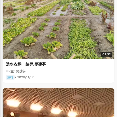
居然考了全省第一"。 人们总是说，机会只留给有准备的人，在此之前，张秋
婷就已经具备了这个条件，高考是个契机。我们宁愿相信，她之前的不如意
只是时机未到而已， 独立自主的个性 凡是认识张秋婷的人，都会对她独立自
主，懂事能干的个性赞叹不已，这在一个城市中长大的孩子来说，是很不容
易的。张秋婷无奈的说："这些都是逼出来的"。 从小爸爸妈妈的工作都很
忙，又经常出差，张秋婷只能自己照顾自己，学着自己洗衣服，刚开始以泡
面饱肚，吃厌烦了就开始学着做饭。张秋婷得意洋洋的说自己做的武昌鱼可
是一绝，手艺超过妈妈，是全家的最爱："每次我放假回家，爸爸妈妈都要求
我做鱼吃。" 初中开始，张秋婷离开家到隔壁县城寄读。刚住校的日子还是很
不习惯，什么事情都要自己来处理，打开水烫脚，中午来不及吃饭，饿肚子
去上课的事情时有发生。看到女儿这样的"惨状"，张秋婷的爸爸妈妈有时候
也很后悔怎么这么狠心把女儿过早的送出去读书。不过，张秋婷丝毫没有埋
怨爸爸妈妈，反而特别感谢他们给了自己学着自立自理的锻炼机会。刚到大
02:32
学，张秋婷很快就适应了大学生活，在一些小女生还每天对着电话哭泣的时
候，她已经开始了自己大学的快乐生活。 兼容并蓄的家庭教育 张秋婷的家庭
浩华农场 编导:吴建芬
氛围十分开放和宽松，爸爸妈妈从小就以一种兼容并蓄的姿态来引导女儿对
世界的认识，对女儿的学习以及兴趣爱好给予了充分的尊重，他们觉得综合
UP主: 吴建芬
素质的培养更加重要。张秋婷特别的感谢父母没有给自己学习压力，感谢他
们给了自己很多时间去做自己喜欢的事情，"爸爸妈妈从小对我进行了很多兴
• 2020/11/17
旅行
趣的培养，让我接触很多东西，建立一个正确的人生观和价值观。他们把我
当成一包土，在里边种了很多种子，可能但是没有长大，但是到一个合适的
机遇，其中一个种子就会长大的。"张秋婷小时候自学过画画，痴迷临摹《美
少女战士》的漫画书；因为喜欢跑步参加过学校的体育集训队，400米，
800米，一圈一圈的跑。学过三年时间的小提琴，不期望能达到很高造诣，
只要有所领悟就可以了。 张秋婷最喜欢看书，并且包罗万象。"我经常看一些
边缘冷门学科的书。高三的时候看历史很烦，我就借来了《大国崛起》、
《全球通史》等书很欢喜的看完了。历史是客观的，不能只听一家之言吧，
该看看别人也怎么说。"张秋婷说 "总听一家之言，容易形成一个既定的认识