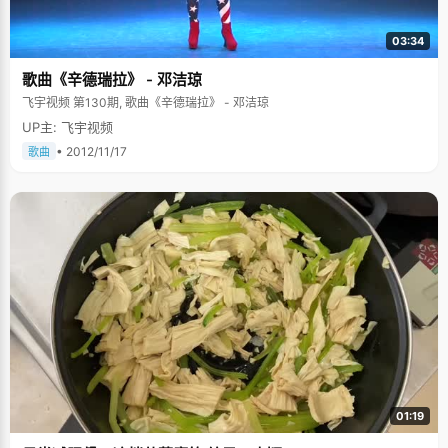
不好意思，"我小时候记忆力很好，上学以前就能背出白居易的《琵琶行》，
小学看《水浒传》，里边108将的名字和绰号都能非常清楚的记下来。" 李昶
03:34
看书非常仔细，绝不囫囵吞枣，甚至会认真做笔记，记录自己的心得体会。
遇到不会的字词，不懂的东西就掏出随身携带的小字典翻看，几年下来已经
歌曲《辛德瑞拉》 - 邓洁琼
翻烂了好几本字典。李昶喜欢写文章，将自己生发出的许多想法付诸笔端。
多年博览群书积累出丰富的文化知识和独特见解，让李昶文字具有了鲁迅的
飞宇视频 第130期, 歌曲《辛德瑞拉》 - 邓洁琼
风韵，犀利、明快、深刻。因为喜欢武侠，他的某些文字也会带上些浪漫潇
UP主: 飞宇视频
洒的气质。学校每周的日记，李昶当成作文来写，洋洋洒洒的一两千字，一
挥而就。他的几篇文章在报刊杂志上发表过，算是真正靠"爬格子"挣过钱的
• 2012/11/17
歌曲
人了。 虽然拥有深厚的文字功底，但是写高考作文又是另外一回事，与平常
随意洒脱的文风不一样，具有特定的结构和句式。为了应试，在高考之前，
李昶特别利用课余的时间来练习写作文，"我找了很多考试的范文来看，学习
它们的结构，句式。高考作文的规律是可循的，多用排比句，引用名言，基
本就能拿高分了"，李昶说完，非常狡黠的笑着。不过就算有华丽的框架和规
整的句式，没有丰富横秒的词句，大概也构建不出完美的文章吧。
01:19