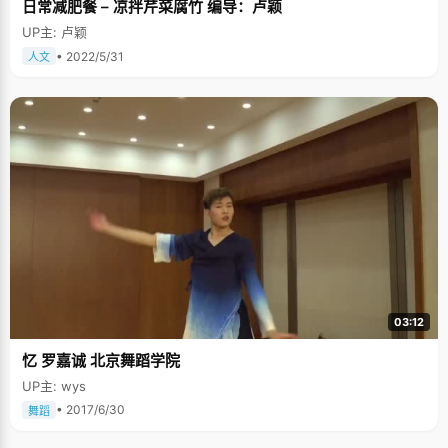
日常减肥餐 – 凉拌芹菜腐竹 编导：卢颖
UP主: 卢颖
• 2022/5/31
人文
03:12
忆 罗嘉诚 北京舞蹈学院
UP主: wys
• 2017/6/30
舞蹈