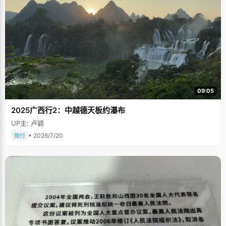
09:05
2025广西行2：中越德天板约瀑布
UP主: 卢颖
• 2026/7/20
旅行