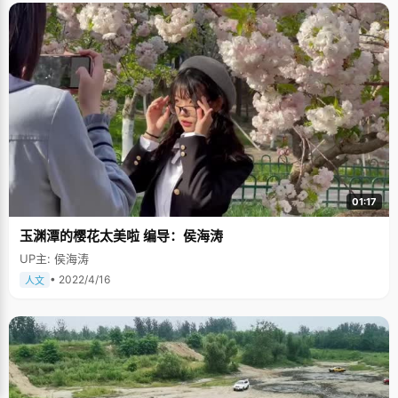
01:17
玉渊潭的樱花太美啦 编导：侯海涛
UP主: 侯海涛
• 2022/4/16
人文