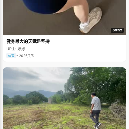
00:52
健身最大的天赋是坚持
UP主: 婷婷
• 2026/7/5
体育