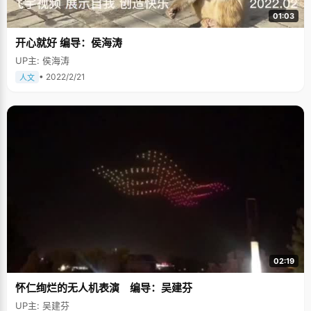
01:03
开心就好 编导：侯海涛
UP主: 侯海涛
• 2022/2/21
人文
02:19
怀仁绚烂的无人机表演 编导：吴建芬
UP主: 吴建芬