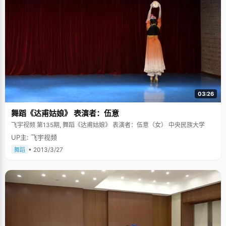
03:26
舞蹈《达甫姑娘》 表演者：伍意
飞宇视频 第135期, 舞蹈《达甫姑娘》 表演者：伍意（女） 中央民族大学
UP主: 飞宇视频
• 2013/3/27
舞蹈