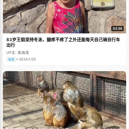
02:39
83岁王姐坚持冬泳，腿疼不疼了之外还能每天自己骑自行车
出行
UP主: 侯海涛
• 2024/1/25
体育