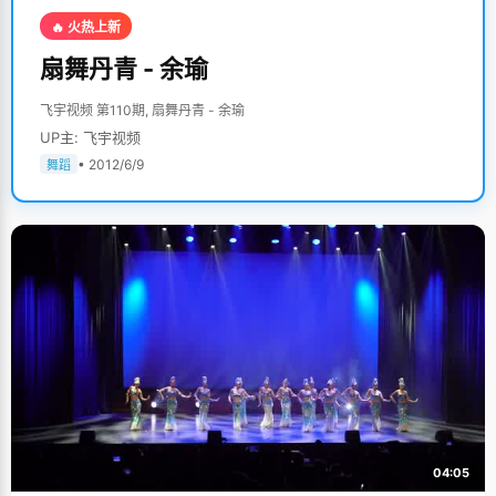
🔥 火热上新
扇舞丹青 - 余瑜
飞宇视频 第110期, 扇舞丹青 - 余瑜
UP主: 飞宇视频
• 2012/6/9
舞蹈
04:05