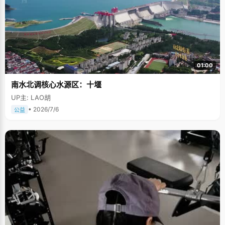
01:00
南水北调核心水源区：十堰
UP主: LAO胡
• 2026/7/6
公益