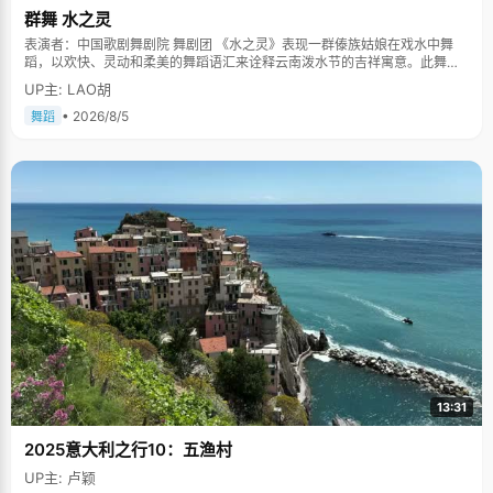
群舞 水之灵
表演者：中国歌剧舞剧院 舞剧团 《水之灵》表现一群傣族姑娘在戏水中舞
蹈，以欢快、灵动和柔美的舞蹈语汇来诠释云南泼水节的吉祥寓意。此舞蹈
多次在中国人民大会堂及国际舞台上表演，一直得到赞誉其舞美，人美，寓
UP主: LAO胡
意美。。
• 2026/8/5
舞蹈
13:31
2025意大利之行10：五渔村
UP主: 卢颖