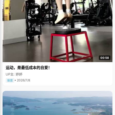
00:58
运动，是最低成本的自爱！
UP主: 婷婷
• 2026/7/8
体育