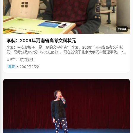
11:44
李昶：2009年河南省高考文科状元
李昶：喜欢爬格子，是十足的文学小青年 李昶，2009年河南省高考文科状
元，高考分数657分（20分加分），现在就读于北京大学光华管理学院。 "高
考并不代表什么，就算高考没有考好也不代表以后在社会里不能立足，不会
UP主: 飞宇视频
找不到饭吃"，李昶平实而直白的回答，颇有些韩寒的做派，和鲁迅过于深刻
的感慨。状元的光环似乎从来就没有在这个一米八，挺拔帅气，运动服拉链
• 2009/12/22
教育
拉到脖子下边的男孩心里搅动过多涟漪。刚开始，我以为这只是个文学小青
年惯有的愤世之思，真正接触后，才发现，只是一个男孩子思维过早成熟和
稳重的因素。 喜欢看书，给父母念报纸 李昶是个运动型男孩子，挺直的身
板，俊朗的外形，但里子里却是个十足的文学青年。"我小时候性格非常安
静，不喜欢往外跑，用现在的话说，就是一个十足的宅男"，李昶嘿嘿笑了起
来，"最喜欢做的事情就是呆在家里听广播，听故事"。认识一些简单的汉字
以后，李昶疯狂的喜欢上了看报纸，开始给爸爸妈妈念报纸，虽然有很多字
念错了，但态度非常认真。 一个人读书的兴趣培养往往是非常简单的。"我记
得特别清楚，小时候有一次跟着爸爸妈妈去书店，拿到《上下五千年》和
《伊索寓言》，看完之后非常感兴趣就买了回来，自此开始了漫长的读书路
程"，李昶说，"我对书有特别强的购买欲，喜欢的书就会买，爸爸妈妈在这
方面对我挺慷慨的"。 记忆力强，认真仔细 李昶的阅读能力很强，虽然说不
上一目十行，但是别人两天才能看完的书，他往往一下午就看完了，而且还
能记住书里的内容。"这算是我的一个优势吧"，李昶抓了抓头，说自夸有些