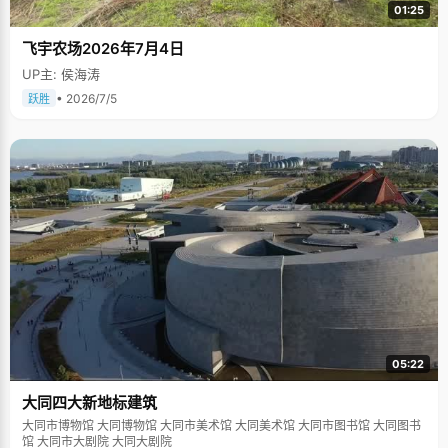
01:25
飞宇农场2026年7月4日
UP主: 侯海涛
• 2026/7/5
跃胜
05:22
大同四大新地标建筑
大同市博物馆 大同博物馆 大同市美术馆 大同美术馆 大同市图书馆 大同图书
馆 大同市大剧院 大同大剧院