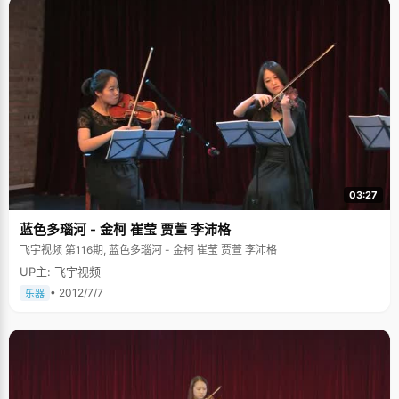
03:27
蓝色多瑙河 - 金柯 崔莹 贾萱 李沛格
飞宇视频 第116期, 蓝色多瑙河 - 金柯 崔莹 贾萱 李沛格
UP主: 飞宇视频
• 2012/7/7
乐器