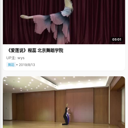
05:01
《爱莲说》程蕊 北京舞蹈学院
UP主: wys
• 2019/8/13
舞蹈