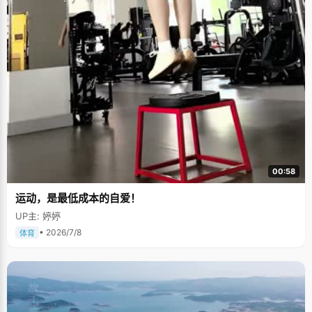
00:58
运动，是最低成本的自爱！
UP主: 婷婷
• 2026/7/8
体育