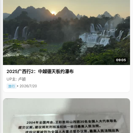
09:05
2025广西行2：中越德天板约瀑布
UP主: 卢颖
• 2026/7/20
旅行