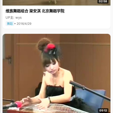
02:58
维族舞蹈组合 梁安淇 北京舞蹈学院
UP主: wys
• 2016/4/29
舞蹈
05:12