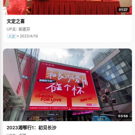
01:37
文定之喜
UP主: 吴建芬
• 2023/4/19
人文
03:58
2023湘鄂行1：初见长沙