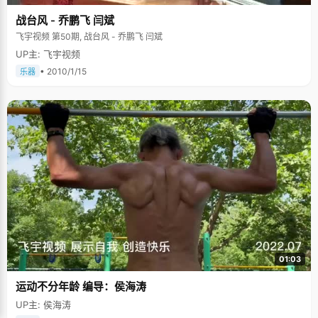
战台风 - 乔鹏飞 闫斌
飞宇视频 第50期, 战台风 - 乔鹏飞 闫斌
UP主: 飞宇视频
• 2010/1/15
乐器
01:03
运动不分年龄 编导：侯海涛
UP主: 侯海涛