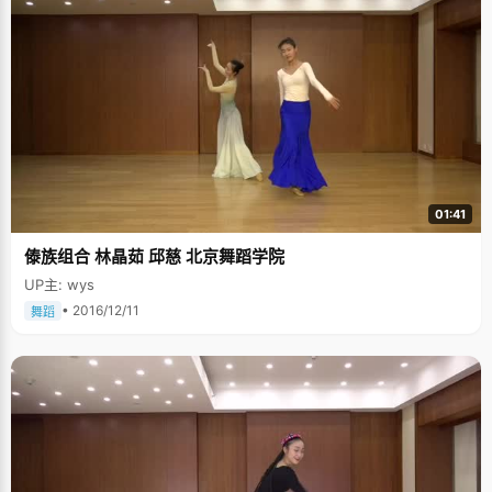
01:41
傣族组合 林晶茹 邱慈 北京舞蹈学院
UP主: wys
• 2016/12/11
舞蹈