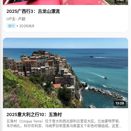
11:42
2025广西行3：古龙山漂流
UP主: 卢颖
• 2026/8/6
旅行
13:28
2025意大利之行10：五渔村
五渔村（Cinque Terre）位于意大利西北部利古里亚大区。它由蒙特罗索、
韦尔纳扎、科尔尼利亚、马纳罗拉和里奥马焦雷五个彩色村镇组成。这里依
山傍海，房屋色彩斑斓，1997年被列为世界文化遗产。