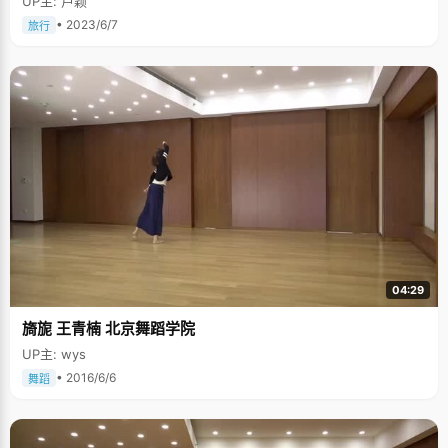
UP主: 卢颖
• 2023/6/7
旅行
04:29
旖旎 王青楠 北京舞蹈学院
UP主: wys
• 2016/6/6
舞蹈