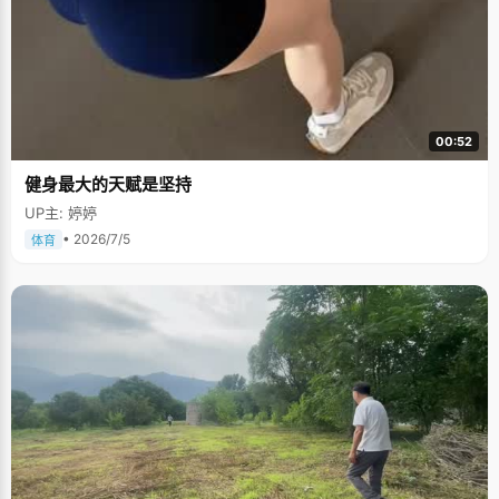
00:52
健身最大的天赋是坚持
UP主: 婷婷
• 2026/7/5
体育