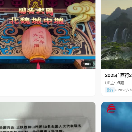
11:05
2025广西
UP主: 卢颖
• 2026/7/
旅行