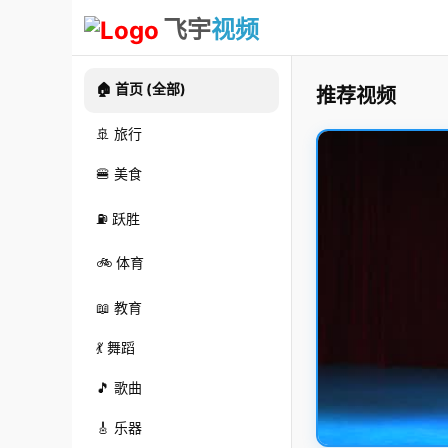
飞宇
视频
🏠 首页 (全部)
推荐视频
🚢 旅行
🍔 美食
⛽ 跃胜
🚲 体育
📖 教育
💃 舞蹈
🎵 歌曲
🎸 乐器