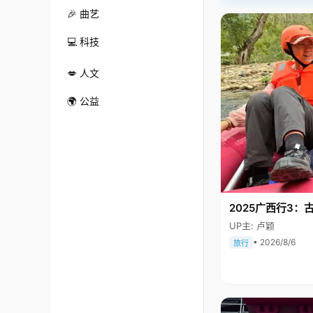
🎉 曲艺
💻 科技
💋 人文
🌍 公益
2025广西行3：
UP主: 卢颖
• 2026/8/6
旅行