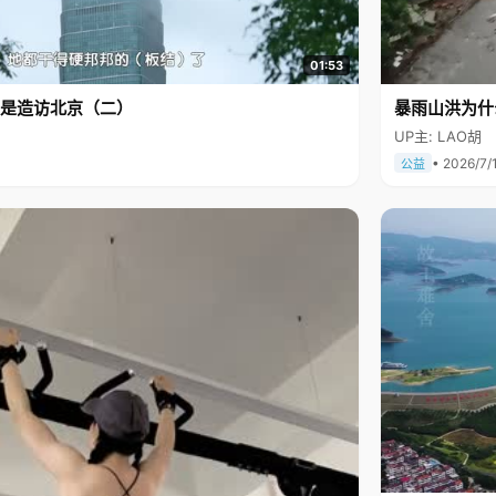
01:53
是造访北京（二）
暴雨山洪为什
UP主: LAO胡
• 2026/7/
公益