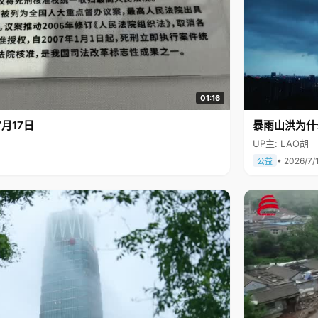
01:16
月17日
暴雨山洪为什
UP主: LAO胡
• 2026/7/
公益