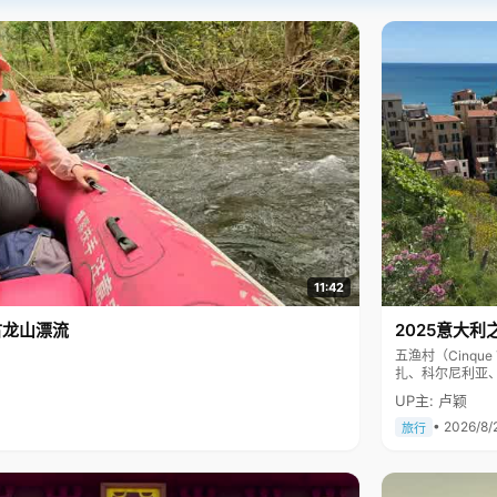
11:42
古龙山漂流
2025意大利
五渔村（Cinq
扎、科尔尼利亚
色彩斑斓，199
UP主: 卢颖
• 2026/8/
旅行