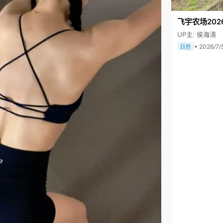
飞宇农场202
UP主: 侯海涛
• 2026/7/
跃胜