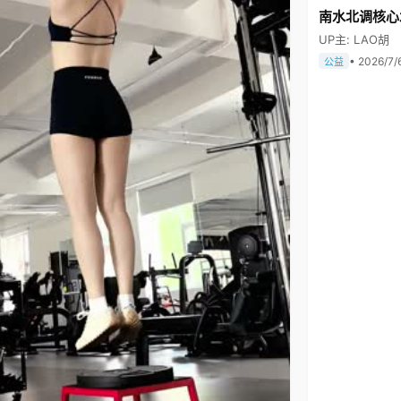
南水北调核心
UP主: LAO胡
• 2026/7/
公益