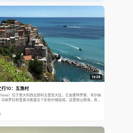
13:28
之行10：五渔村
ue Terre）位于意大利西北部利古里亚大区。它由蒙特罗索、韦尔纳
、马纳罗拉和里奥马焦雷五个彩色村镇组成。这里依山傍海，房屋
7年被列为世界文化遗产。
2