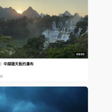
09:05
行2：中越德天板约瀑布
20