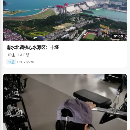
01:00
南水北调核心水源区：十堰
UP主: LAO胡
• 2026/7/6
公益