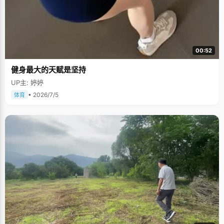
00:52
健身最大的天赋是坚持
UP主: 婷婷
• 2026/7/5
体育