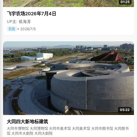
01:25
飞宇农场2026年7月4日
UP主: 侯海涛
• 2026/7/5
跃胜
05:22
大同四大新地标建筑
大同市博物馆 大同博物馆 大同市美术馆 大同美术馆 大同市图书馆 大同图书
馆 大同市大剧院 大同大剧院