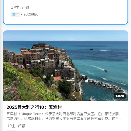
UP主: 卢颖
• 2026/8/6
旅行
13:28
2025意大利之行10：五渔村
五渔村（Cinque Terre）位于意大利西北部利古里亚大区。它由蒙特罗索、
韦尔纳扎、科尔尼利亚、马纳罗拉和里奥马焦雷五个彩色村镇组成。这里依
山傍海，房屋色彩斑斓，1997年被列为世界文化遗产。
UP主: 卢颖