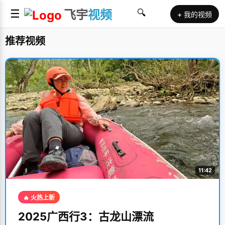
☰
飞宇
视频
🔍
+ 我的视频
推荐视频
11:42
🔥 火热上新
2025广西行3：古龙山漂流