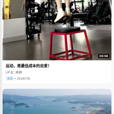
00:58
运动，是最低成本的自爱！
UP主: 婷婷
• 2026/7/8
体育