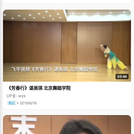
05:46
《芳春行》谌美琪 北京舞蹈学院
UP主: wys
• 2019/6/16
舞蹈