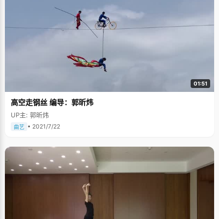
01:51
高空走钢丝 编导：郭昕炜
UP主: 郭昕炜
• 2021/7/22
曲艺