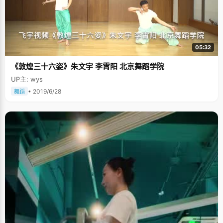
05:32
《敦煌三十六姿》朱文宇 李霄阳 北京舞蹈学院
UP主: wys
• 2019/6/28
舞蹈