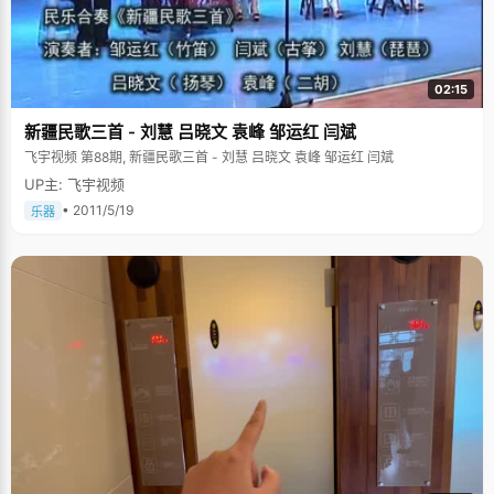
02:15
新疆民歌三首 - 刘慧 吕晓文 袁峰 邹运红 闫斌
飞宇视频 第88期, 新疆民歌三首 - 刘慧 吕晓文 袁峰 邹运红 闫斌
UP主: 飞宇视频
• 2011/5/19
乐器