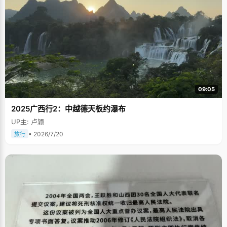
09:05
2025广西行2：中越德天板约瀑布
UP主: 卢颖
• 2026/7/20
旅行