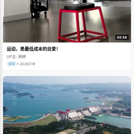
00:58
运动，是最低成本的自爱！
UP主: 婷婷
• 2026/7/8
体育