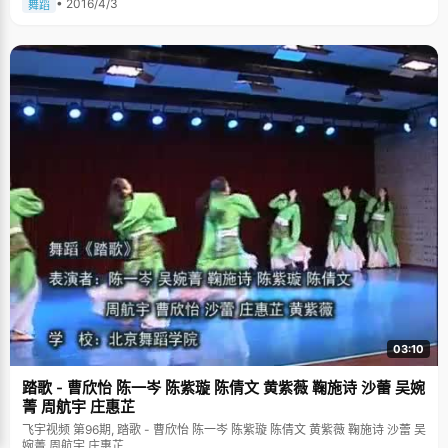
• 2016/4/3
舞蹈
03:10
踏歌 - 曹欣怡 陈一岑 陈紫璇 陈倩文 黄紫薇 鞠施诗 沙蕾 吴婉
菁 周航宇 庄惠芷
飞宇视频 第96期, 踏歌 - 曹欣怡 陈一岑 陈紫璇 陈倩文 黄紫薇 鞠施诗 沙蕾 吴
婉菁 周航宇 庄惠芷