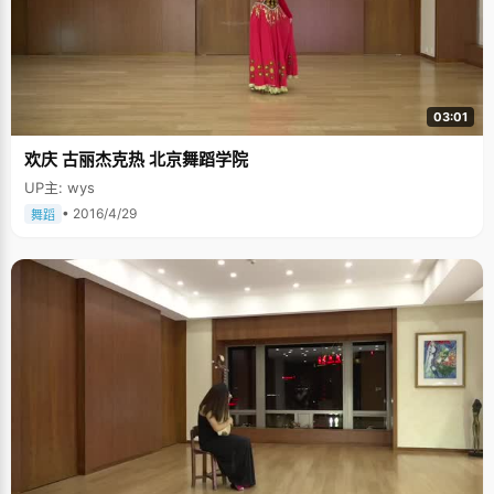
03:01
欢庆 古丽杰克热 北京舞蹈学院
UP主: wys
• 2016/4/29
舞蹈