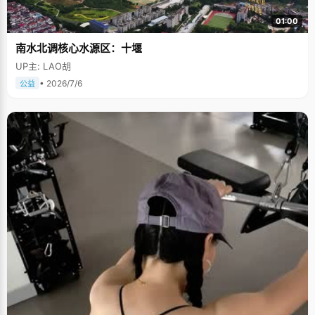
01:00
南水北调核心水源区：十堰
UP主: LAO胡
• 2026/7/6
公益