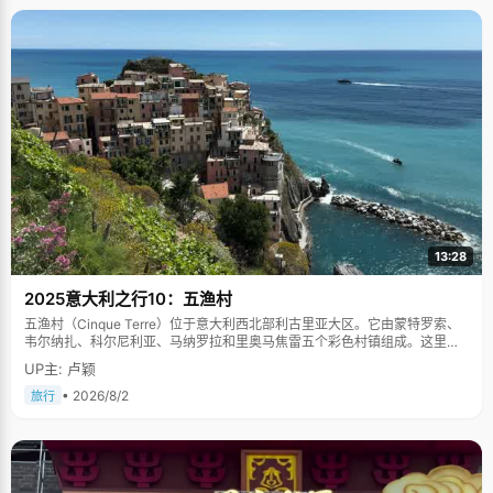
13:28
2025意大利之行10：五渔村
五渔村（Cinque Terre）位于意大利西北部利古里亚大区。它由蒙特罗索、
韦尔纳扎、科尔尼利亚、马纳罗拉和里奥马焦雷五个彩色村镇组成。这里依
山傍海，房屋色彩斑斓，1997年被列为世界文化遗产。
UP主: 卢颖
• 2026/8/2
旅行