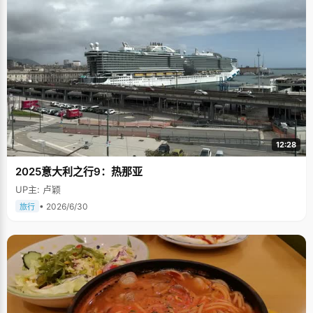
12:28
2025意大利之行9：热那亚
UP主: 卢颖
• 2026/6/30
旅行