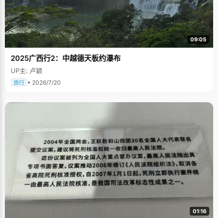
09:05
2025广西行2：中越德天板约瀑布
UP主: 卢颖
• 2026/7/20
旅行
01:16