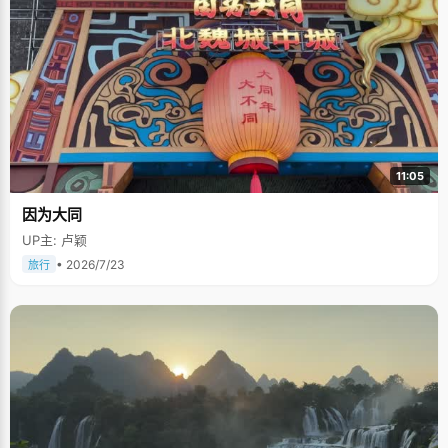
11:05
因为大同
UP主: 卢颖
• 2026/7/23
旅行