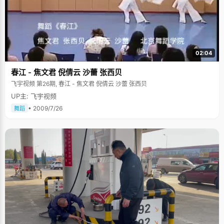
02:04
春江 - 焦文君 倪倩云 沙蕾 张西贝
飞宇视频 第26期, 春江 - 焦文君 倪倩云 沙蕾 张西贝
UP主: 飞宇视频
• 2009/7/26
舞蹈