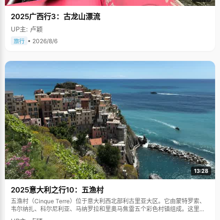
谨慎。但是妮妮给自己定了目标，考试成绩没达到要求，就会难过得
哭。"每次看我哭得很厉害，妈妈就会说我，觉得我心态不好，"妮妮
2025广西行3：古龙山漂流
说，"她认为胜不骄，败不馁才对"。 经过一次次痛苦被斥的经历后，妮
妮学会了调整自己的心态，"后来我不再给自己定目标了，只要努力学
UP主: 卢颖
习，尽力去学就行了。结果成绩变得越来越稳定了。" 高考的前几天，
• 2026/8/6
妮妮仍窝在家里看书，做题。妮妮的爸爸妈妈就拉着妮妮去爬山，每晚
旅行
吃晚饭散步到布达拉宫广场看喷泉，观夜景，放松心情。妮妮爸爸那几
天的口头禅就是，"妮妮，我们去布达拉看喷泉吧"。妮妮说起来，笑得
很幸福。 能歌善舞，田径好手 藏族人"会说话就会唱歌，会走路就会跳
舞"，妮妮从小就能歌善舞。在我们的热烈邀请下，妮妮在北京大学西
门华表的草坪边，和着我们哼着的歌曲跳了小段藏族舞蹈，优美的身
段，轻盈的舞姿，十分赏心悦目。 跳舞是妮妮的天性也是爱好，她经常
参加舞蹈演出，具备了丰富的舞台经验，面对镜头的时候，她表情非常
自然。她说，这也是当记者的提前历练。 别看妮妮身材纤瘦，跑步确是
一把好手，"以前在学校参加各种田径比赛，基本都是第一名"，妮妮很
骄傲的说，"又一次运动会，我一个人就拿了五套运动服，回去给家人
分都没分完"。 虽然大学生活才刚刚开始，但是妮妮却早已为自己的未
来做好了打算，"毕业后，我想回拉萨，回自己的家乡建设"。不管妮妮
的计划到时候是否能实现，但至少她有这份朴素的心愿，愿意为自己的
理想去努力。说不定，四年后，打开西藏电视台，会出现妮妮那张美丽
可爱的脸。
13:28
2025意大利之行10：五渔村
五渔村（Cinque Terre）位于意大利西北部利古里亚大区。它由蒙特罗索、
韦尔纳扎、科尔尼利亚、马纳罗拉和里奥马焦雷五个彩色村镇组成。这里依
山傍海，房屋色彩斑斓，1997年被列为世界文化遗产。