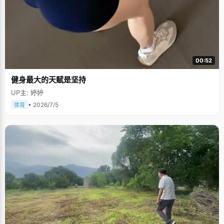
00:52
健身最大的天赋是坚持
UP主: 婷婷
• 2026/7/5
体育