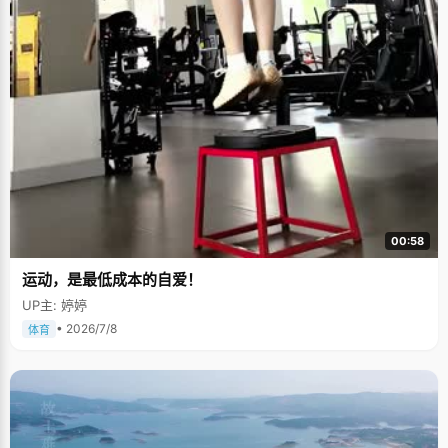
00:58
运动，是最低成本的自爱！
UP主: 婷婷
• 2026/7/8
体育