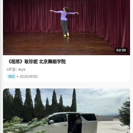
02:35
《相思》耿珍妮 北京舞蹈学院
UP主: wys
• 2020/9/30
舞蹈