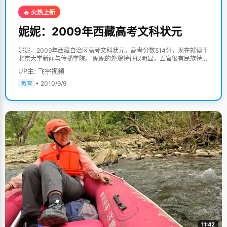
🔥 火热上新
妮妮：2009年西藏高考文科状元
妮妮，2009年西藏自治区高考文科状元，高考分数514分，现在就读于
北京大学新闻与传播学院。 妮妮的外貌特征很明显，五官很有民族特
色，皮肤略棕，瘦高的个头，说话细小温柔，思索的时候喜欢把头微微
UP主: 飞宇视频
的左偏一点。见面的那天，刚好赶上她每周一次的新闻实践，她和同组
的一个女孩子一起，两人扛着摄像机在校园里捕捉各种新闻瞬间，瘦小
• 2010/9/9
教育
的个头，很高的架子，态度非常认真。 妮妮从小的理想就是当个记者，
所以选择了北京大学新闻与传播学院，实践了小时候的理想。 学习自
觉，生活独立 妮妮是一个特别让人省心的孩子，从小就很安静、懂事，
尤其在学习上，从来不让父母操心。"从一二年级开始就对学习很感兴
趣，每天放学后就特别自觉的把作业做好了，也比较有上进心"，妮妮
掩着嘴笑，"那时候特别想戴红领巾，所以学习特别努力，经常考第
一，如愿第一批加入了中国少年先锋队。" 妮妮对于学习的热爱，还体
现在她禁得起各种诱惑。每次吃完饭，同学们相约去逛街，妮妮基本都
不参与，一个人在教室里看书，补习相对较为薄弱的数学。晚上也学得
很晚，爸爸妈妈催好多次，如果还有计划没完成，妮妮也会坚持完成才
睡觉。为保证精力，妮妮开始喝咖啡，"我很喜欢安静的时候，尤其是
晚上，一个人听歌，学习，很享受那个过程。"有付出才会有收获，妮
妮的优异成绩背后是时间和精力的积累。 初中的时候，因为成绩优异，
妮妮考入了西藏内地班，在四川一个中学。经常在家照顾弟弟的经验，
培养了妮妮很强的生活独立能力，一个人在四川将自己的生活学习安排
得井然有条。 心态好很重要 爸爸妈妈对妮妮的学习要求不严格，他们
总是说"只要尽力就好了"，但是在做事的态度上，则要求一定要认真、
11:42