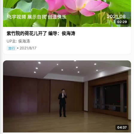
02:29
紫竹院的荷花儿开了 编导：侯海涛
UP主: 侯海涛
• 2021/8/17
旅行
04:37