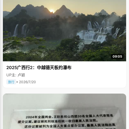
09:05
2025广西行2：中越德天板约瀑布
UP主: 卢颖
• 2026/7/20
旅行