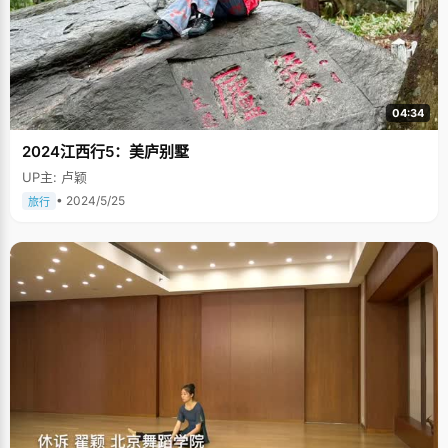
04:34
2024江西行5：美庐别墅
UP主: 卢颖
• 2024/5/25
旅行