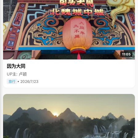
11:05
因为大同
UP主: 卢颖
• 2026/7/23
旅行