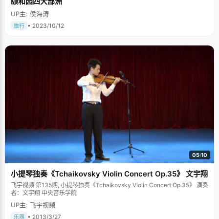
颐和园四大部洲
UP主: 侯海涛
• 2023/10/12
旅行
05:10
小提琴独奏《Tchaikovsky Violin Concert Op.35》 文宇翔
飞宇视频 第135期, 小提琴独奏《Tchaikovsky Violin Concert Op.35》 演奏
者：文宇翔 中央音乐学院
UP主: 飞宇视频
• 2013/3/27
乐器