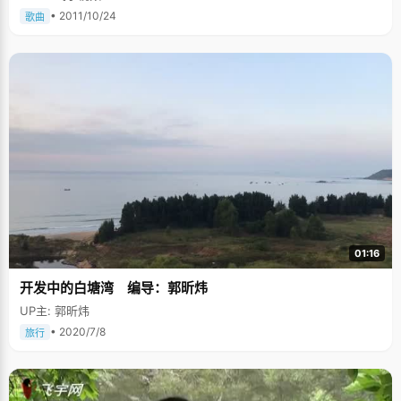
• 2011/10/24
歌曲
01:16
开发中的白塘湾 编导：郭昕炜
UP主: 郭昕炜
• 2020/7/8
旅行