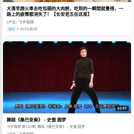
大清早趕火車去吃包頭的大肉餅，吃到的一瞬間就覺得，一
路上的疲憊都消失了！【长安老五在这里】
UP主: 飞宇视频
• 2023/8/26
旅行
02:57
舞蹈《桑巴变奏》 - 史傲 圆梦
飞宇视频 第130期, 舞蹈《桑巴变奏》 - 史傲 圆梦
UP主: 飞宇视频