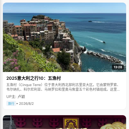
13:28
2025意大利之行10：五渔村
五渔村（Cinque Terre）位于意大利西北部利古里亚大区。它由蒙特罗索、
韦尔纳扎、科尔尼利亚、马纳罗拉和里奥马焦雷五个彩色村镇组成。这里依
山傍海，房屋色彩斑斓，1997年被列为世界文化遗产。
UP主: 卢颖
• 2026/8/2
旅行