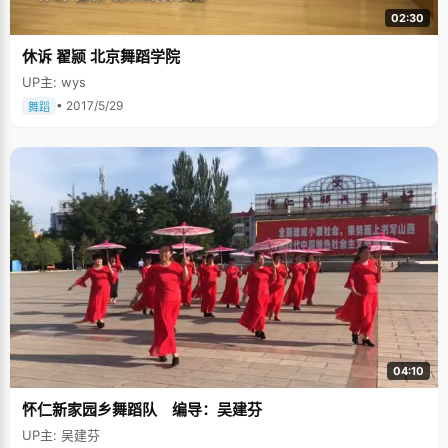
02:30
休诉 翟颕 北京舞蹈学院
UP主: wys
• 2017/5/29
舞蹈
04:10
怀仁新家园乡舞蹈队 编导：吴建芬
UP主: 吴建芬