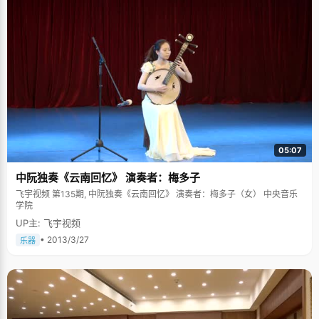
果，然后又回去接着看"。韩涛说，他能保持这样的状态一整天。有时候爸妈
特别担心，就会逼着韩涛出去走走，他总是坚持不了几分钟又回家了。 韩涛
从小成绩都很好，他特别推崇"笨鸟先飞"的原理，称自己就是拿只笨鸟。"其
实我并不聪明，接受能力也不强，别人记一遍的东西，我得记三遍。但是我
努力了，比别人做得多，还是可以先飞的嘛"，韩涛说着挠了挠头发，表情憨
直可爱。 韩涛是以第一的成绩升入初中，起初他延续小学时候做完作业就玩
的方法，结果成绩一下子掉到十名开外。韩涛心想，这样不行，于是回家后
再不看电视了，把时间花在了看书学习上，成绩又重新回到第一。 高二的时
候，韩涛从一般高中转学到了重点高中的实验班，刚进班级，韩涛的成绩几
乎处于垫底的水平，"当时心里特别难过"，韩涛说，"于是我就拼命的学
习。"韩涛每天早上五点半起床上早读，上课和自习的时候集中精力，努力提
高学习效率，争取在相同的时间比别人学得更多。经过一个学年的努力，韩
涛的成绩慢慢上升到年级前几名。 "高中的时候很单纯，只有一个想法就是考
05:07
北大"，韩涛说，"所以学习起来很有目的和动力。" 通过写日志来调节情绪
在高中紧张忙碌的学习间隙，韩涛最喜欢做的事情就是写日志，每天晚上，
中阮独奏《云南回忆》 演奏者：梅多子
他会在日志里记录一天的生活，把所有情绪都写进日志。尤其是特别郁闷的
时候，他的日志就会特别长，"我会先把情绪写出来，然后再自己分析，到最
飞宇视频 第135期, 中阮独奏《云南回忆》 演奏者：梅多子（女） 中央音乐
后，笔锋一转，又变成了自我鼓励。有时候，光是各种加油，我都能写满满
学院
一页纸"，韩涛说，"每次写完日志，我的心里都会特别平静，烦恼都写没
UP主: 飞宇视频
了"。 爸爸的离世让韩涛更坚强 当成绩还不是太好的时候，韩涛的愿望是学
法语，目标是外语学院。高一的时候，韩涛认为自己可以冲刺下中国政法大
• 2013/3/27
乐器
学，于是在书桌上贴上了"中国政法"的字样。高二成绩更好些，韩涛觉得自
己可以有更大的目标，于是想考香港大学。但是最后，韩涛放弃了去香港大
学面试的机会，专心考北大，"因为这是爸爸的愿望，"韩涛说着，眼神黯淡
了下来。 韩涛的爸爸离开的那天是10月31日，正好是韩涛的生日，那是高二
下学期。在之后的整整两个月里，韩涛都处于一种非常悲观低落的情绪中，
每天到学校就趴在课桌上发呆，什么活动都不参加。妈妈和老师们都特别担
心他，但又不知道怎么劝解。两个月后，韩涛自己振奋起精神，重新投入学