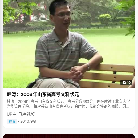
12:19
韩涛：2009年山东省高考文科状元
韩涛，2009年高考山东省文科状元，高考分数683分，现在就读于北京大学
光华管理学院。 每次采访山东省高考状元的时候，我都会特别的佩服，因为
山东是一个高考重省，考生众多，竞争非常激烈，能在这样的考区拿状元，
UP主: 飞宇视频
那是非常有难度的，所以在见到韩涛的时候，我第一句话就是，"真的太不容
易了"。韩涛也明白我的意思，嘿嘿笑着说，"还好，闯出来了"。 我就是那只
• 2010/9/9
教育
先飞的笨鸟 韩涛自称，自己是一个"宅"人，小时候性格就特别安静，不爱
玩，也不爱出门。每天的事情就是在家里学习、看书、看电视。韩涛看书可
谓是看到一定境界了："最惬意的事情就是躺在床上看书，饿了起来吃点水