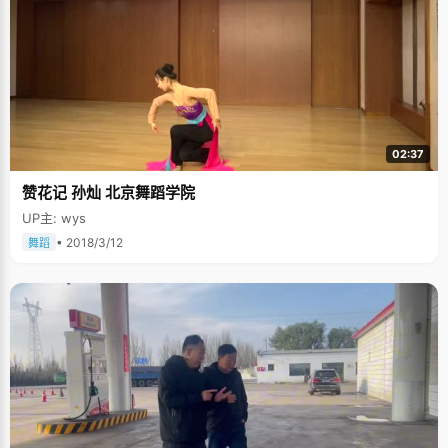
习中，而且比以往更加努力，"我放弃港大也是因为爸爸，他一直希望我能上
北大清华，这是他的遗愿，我一定要帮他完成"，韩涛说，"每当我想放松，
就会想着爸爸在天上看着我呢，千万要努力。" 一直到现在，韩涛还会如此，
在学习上不敢有丝毫的懈怠。 看着眼前这个瘦弱而又坚强的男孩，我们从心
底升起佩服之情。他没有过人的天赋，也不算聪敏，而且经历了亲人离世的
悲痛，但是他内心却是最坚强的，他的人生规划中，每一步都走得很充实、
很稳、很踏实。"笨鸟先飞"，这个道理谁都懂，很多人承认自己是"笨鸟"，但
是他们却不愿意去"先飞"，于是，他们永远只能停留在狭隘的天地里，看不
到更远。当我们抱怨成绩抱怨失败的时候，是否应该先扪心自问，"我们先飞
了吗？"
02:37
赞花记 孙灿 北京舞蹈学院
UP主: wys
• 2018/3/12
舞蹈