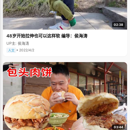
02:38
48岁开始拉伸也可以这样软 编导：侯海涛
UP主: 侯海涛
• 2022/4/2
人文
03:44