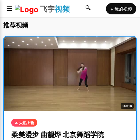
☰
飞宇
视频
🔍
+ 我的视频
推荐视频
03:14
🔥 火热上新
柔美漫步 曲靓烨 北京舞蹈学院