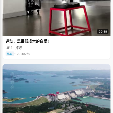
00:58
运动，是最低成本的自爱！
UP主: 婷婷
• 2026/7/8
体育