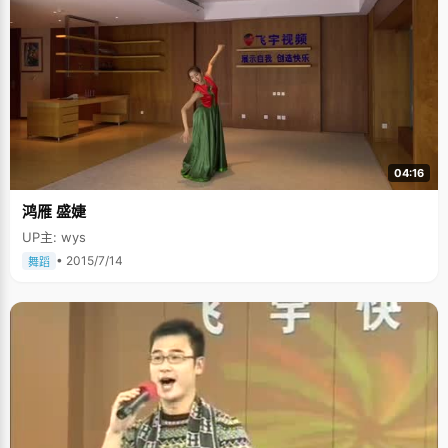
04:16
鸿雁 盛婕
UP主: wys
• 2015/7/14
舞蹈