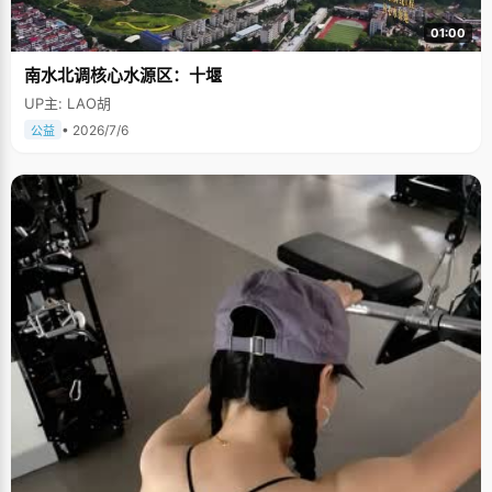
01:00
南水北调核心水源区：十堰
UP主: LAO胡
• 2026/7/6
公益