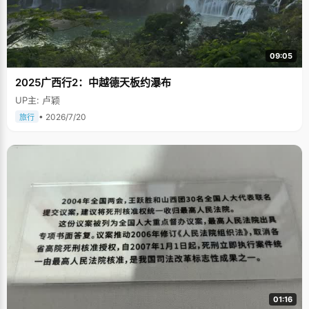
09:05
2025广西行2：中越德天板约瀑布
UP主: 卢颖
• 2026/7/20
旅行
01:16