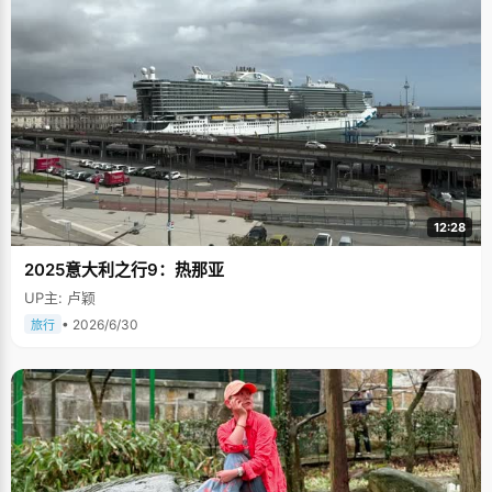
12:28
2025意大利之行9：热那亚
UP主: 卢颖
• 2026/6/30
旅行