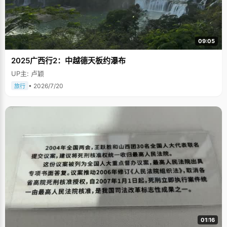
09:05
2025广西行2：中越德天板约瀑布
UP主: 卢颖
• 2026/7/20
旅行
01:16