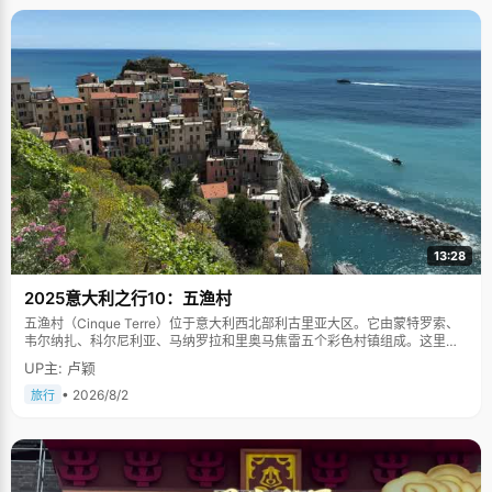
13:28
2025意大利之行10：五渔村
五渔村（Cinque Terre）位于意大利西北部利古里亚大区。它由蒙特罗索、
韦尔纳扎、科尔尼利亚、马纳罗拉和里奥马焦雷五个彩色村镇组成。这里依
山傍海，房屋色彩斑斓，1997年被列为世界文化遗产。
UP主: 卢颖
• 2026/8/2
旅行