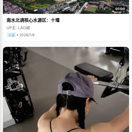
01:00
南水北调核心水源区：十堰
UP主: LAO胡
• 2026/7/6
公益