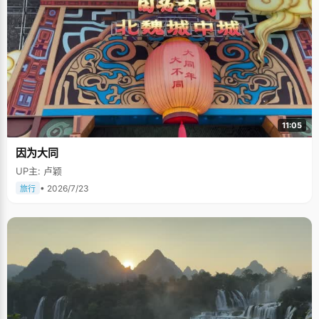
11:05
因为大同
UP主: 卢颖
• 2026/7/23
旅行