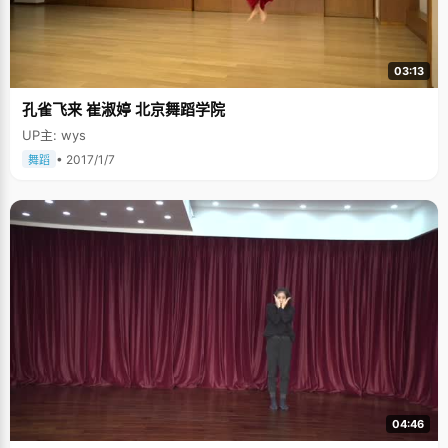
03:13
孔雀飞来 崔淑婷 北京舞蹈学院
UP主: wys
• 2017/1/7
舞蹈
04:46