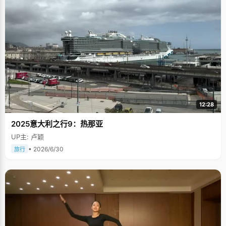
12:28
2025意大利之行9：热那亚
UP主: 卢颖
• 2026/6/30
旅行