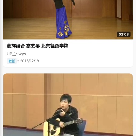
02:08
蒙族组合 高艺晏 北京舞蹈学院
UP主: wys
• 2016/12/18
舞蹈