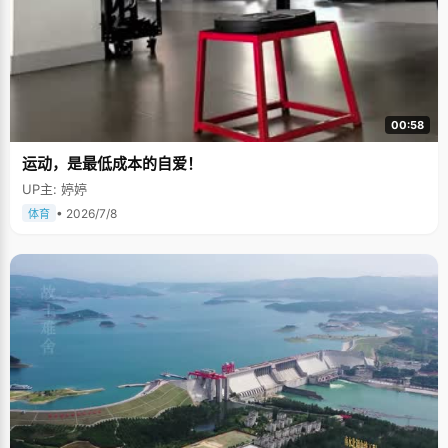
00:58
运动，是最低成本的自爱！
UP主: 婷婷
• 2026/7/8
体育