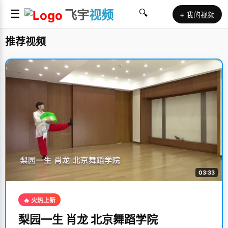
☰
飞宇
视频
🔍
+ 我的视频
推荐视频
03:33
🔥 火热上新
梨园一生 肖龙 北京舞蹈学院