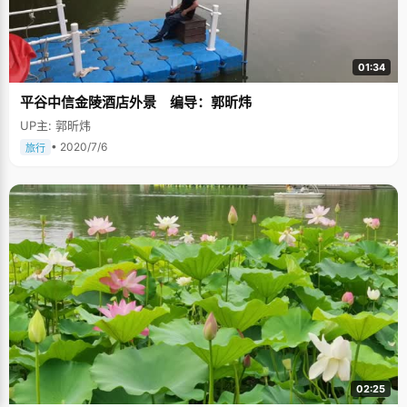
01:34
平谷中信金陵酒店外景 编导：郭昕炜
UP主: 郭昕炜
• 2020/7/6
旅行
02:25