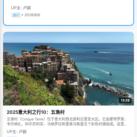
UP主: 卢颖
• 2026/8/6
旅行
13:28
2025意大利之行10：五渔村
五渔村（Cinque Terre）位于意大利西北部利古里亚大区。它由蒙特罗索、
韦尔纳扎、科尔尼利亚、马纳罗拉和里奥马焦雷五个彩色村镇组成。这里依
山傍海，房屋色彩斑斓，1997年被列为世界文化遗产。
UP主: 卢颖