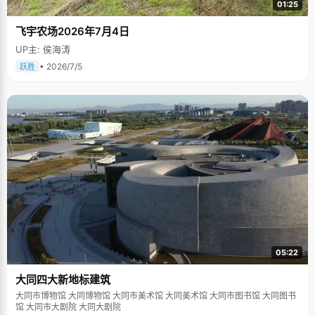
01:25
飞宇农场2026年7月4日
UP主: 侯海涛
• 2026/7/5
跃胜
05:22
大同四大新地标建筑
大同市博物馆 大同博物馆 大同市美术馆 大同美术馆 大同市图书馆 大同图书
馆 大同市大剧院 大同大剧院