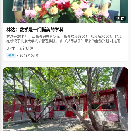
17:17
林达：数学是一门挺美的学科
林达是2011年广西高考的理科状元，高考裸分689分，加分后709分。他现
在就读于北京大学光华管理学院。 由《货币战争》带来的金融兴趣 林达现在
是北京大学光华管理学院大二的一名学生，能够学习金融学的专业，也是他
UP主: 飞宇视频
一直的梦想。在高中的时候，林达读了这本曾红极一时的《货币战争》，这
本书神奇的描写和生动的语言，深深地影响了林达，让他开始对金融专业感
• 2013/10/10
教育
兴趣。"尽管对这本书的评价有很多声音，但是这本书对我还是有一种引领和
启蒙的作用。"林达告诉我们，早在初中的时候，北大就是他梦想中的学府
了，对这个中国最高的学府特别向往，通过不断努力，林达真的实现了自己
的梦。 理科生的文理情节 虽然是理科生出身，但是林达最大的爱好确是读文
学类的书籍，他最喜欢的作家是村上春树。他印象中第一次特别认真的读一
本书是在初二的时候，一个很偶然的机会，他在书店看到了《海边的卡夫
卡》这本书，便立即被书的封面吸引。回到家之后，已经是傍晚的5、6
点。"我印象特别深，吃过饭之后大概是7点，一直看了四个多小时。这本书
的故事情节特别的引人入胜，一看下去就停不下来。"从这之后，他也陆陆续
续看了村上春树的很多书，比如《挪威的森林》和《1Q84》，除此之外，受
到了村上春树的影响，他还阅读了菲茨杰拉德的《了不起的盖茨比》。对于
阅读了这些书籍之后有哪些收获，林达这样告诉我们："这些书教会我如何去
思考问题，更根本的事情是如何去看待这个世界，这些是非常难以替代的作
用。" 当然了，作为一个理科生，林达自然在数学方面有独特的造诣，在他看
来数学是一门挺美的学科。"小的时候，我父亲给我推荐了一本书叫做《什么
是数学》，它从数学的起源讲起，把数学的本质展现给了大家，这本书让我