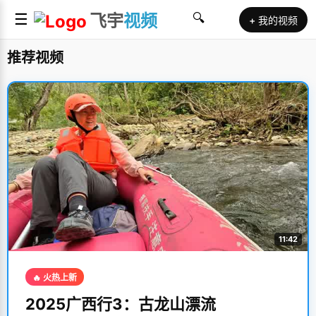
☰
飞宇
视频
🔍
+ 我的视频
推荐视频
11:42
🔥 火热上新
2025广西行3：古龙山漂流