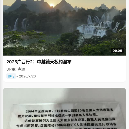
09:05
2025广西行2：中越德天板约瀑布
UP主: 卢颖
• 2026/7/20
旅行