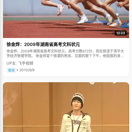
12:23
徐金烨：2009年湖南省高考文科状元
徐金烨，2009年湖南省高考文科状元，高考分数672分，现在就读于清华大
学经济管理学院。 徐金烨是个很潮的男孩，见面的那个下午，他挺拔的身
板，穿着宽松的T恤，磨白牛仔裤，时尚短发造型染成了栗色，左耳戴着镶了
UP主: 飞宇视频
水晶的耳钉，很有些韩国偶像剧里男主角的味道，在我直白的夸耀下，徐金
烨有些害羞，不过他承认，在学校里，会经常被当成韩国人。 宽严相济的家
• 2010/9/9
教育
教 徐金烨的妈妈从很多年的教育中她得出一个结论，教育孩子应该宽严相
济，所以在对待徐金烨的教育上，她采取适度严厉的办法。"我妈小时候允许
我看电视，也允许我出去玩，但是必须每天作业完成后才行"，徐金烨
说，"她对我的学习习惯要求很严厉，但是其他事情就不太管了，她比较信任
我。" 徐金烨染头发，打耳洞是经过妈妈同意的，当他把耳洞露给妈妈看的时
候，妈妈仔细想了下，说"下次买一个好看点的耳环吧"，徐金烨有些骄傲的
说，"我的爸妈还是很开明的"。 徐金烨的妈妈是数学老师，她对儿子强调得
最多的就是"基础很重要"。在金烨很小的时候，妈妈就经常给他布置一些基
础的练习题，反复的做，反复的看，其他科目的学习也要求基础扎实。徐金
烨说，"我的基础比较扎实，这也是我最大的优点"。正所谓，根基是一切建
筑的基础。由于基础抓得牢固，徐金烨做题的时候会比较有效率，对于新内
容的接受能力也比较强。 状元也有厌学的时候 从进入高中的第一天，徐金烨
就给自己定了一个非常明确的方向，一定要考清华、北大这样的名校，并将