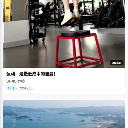
00:58
运动，是最低成本的自爱！
UP主: 婷婷
• 2026/7/8
体育