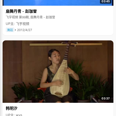
03:45
扇舞丹青 - 赵珈誉
飞宇视频 第99期, 扇舞丹青 - 赵珈誉
UP主: 飞宇视频
• 2012/4/27
舞蹈
03:37
韩明汐
UP主: wys