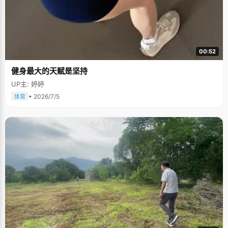
00:52
健身最大的天赋是坚持
UP主: 婷婷
• 2026/7/5
体育