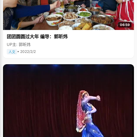
06:59
团团圆圆过大年 编导：郭昕炜
UP主: 郭昕炜
• 2022/2/2
人文