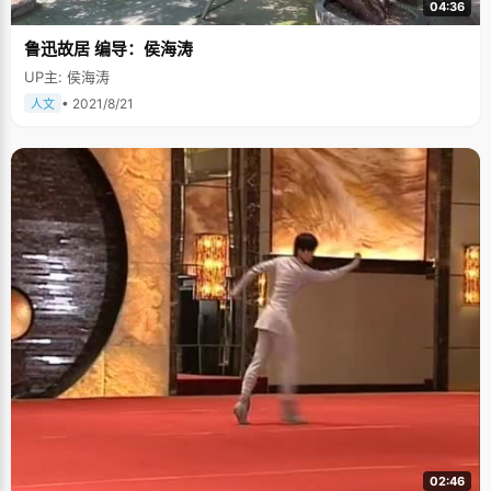
04:36
一直参加数学竞赛的动力。"除了受这本书影响，除此之外，林达的数学老师
也深深影响了他。"他是我的高中老师，他真的很热爱数学，每次去办公室找
鲁迅故居 编导：侯海涛
他，他都会与我分享他最近看了哪些数学的著作，有了解哪些理论等等，他
对数学的这种热爱，真的很影响我。" 骑行去旅游 收获颇丰 林达以前非常喜
UP主: 侯海涛
欢运动，他参加足球队，参加比赛；心情不好的时候最喜欢到操场去。然
而，现在当问起林达他最遗憾的事情是什么，他羞涩的笑了笑，"最遗憾的事
• 2021/8/21
人文
情是没有好好锻炼身体，到大学以来，好像变得懒了一些，没有坚持锻炼，
很遗憾。" 说起最刺激的事，林达告诉了我们他和朋友们骑车去广西北海旅行
的故事，三个大男生，没有任何骑行经验，却敢于上路，一路上风风雨雨，
经历最多的事情反而是——修自行车。这一路上，不仅锻炼了他们的意志品
质，还让他们的修车技术有了很大的提升，林达笑着与我们分享。 采访结
束，林达给我们的感觉就像一个绅士，总是很安静的微笑着，他告诉我们接
下来可能要到英国留学，愿林达同学能够在英国能够取得更多的进步。
02:46