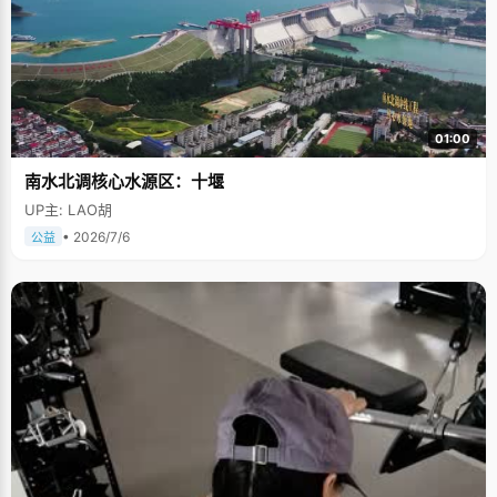
01:00
南水北调核心水源区：十堰
UP主: LAO胡
• 2026/7/6
公益