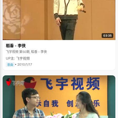
这个志向写了纸条贴在家里的墙上。从高一开始，徐金烨就非常的努力，成
绩上升非常快，在高一下学期就跻身年级前几名，更加奠定了他冲刺名校的
信心。 面对高考这个关系着人生一大转折的事情，紧张、忧虑是再所难免
的，就算成绩一向稳定的徐金烨也会有厌学的时候。有一段时间，徐金烨看
不进书，也学不进东西，徐金烨自己特别着急，他就跟申请不上晚自习，自
己在家里安静的看书、做题，偶尔放松一下，调整自己烦躁的情绪，然后再
次投入学习。人不能永远绷着，就像皮筋，要保持良好的弹性就得适当的休
息，不过前提是向目标努力的信念坚定不移。 临考之前的一次测试，徐金烨
03:35
由于紧张，没有发挥好，成绩非常糟糕。心情郁闷的徐金烨忧愁了好几天，
班主任老师非常担心，便拉着徐金烨去跑步，一边跑一边聊天，一直坚持了
稻香 - 李侠
好几天，帮徐金烨揭开心结。"高考就像跑步，偶尔失误没有关系，关键在于
冲刺的时候"，徐金烨说，"我坚持了三年，最后冲刺的时候终于跑赢了。" 感
飞宇视频 第50期, 稻香 - 李侠
性，爱码字 徐金烨是一个非常感性的男孩子，他学过钢琴，学过吉他，对画
UP主: 飞宇视频
画也有些造诣，不过最喜欢的是写东西，有感触的东西喜欢用文字记录下
来。曾经，徐金烨想过做一个以码字为生的作家，这也是他选择文科的原
• 2010/1/17
歌曲
因。在高中学习很紧的时候，徐金烨也坚持写日志，更新博客。为了鼓励自
己，徐金烨曾写下《青春属于你我》的一篇博文： "我们要向着心中既定的目
标奋进，争取做有志者：胜不骄，败不馁。用火一样的热情，全身心的投
入。我们要做沸腾的铁水，每一滴都发出高热，我们走到哪里，就把哪里的
黑暗和寒冷驱散。我们要做个萤火虫，永远要朝着光明的去处走，即使在前
进的途中，粉身碎骨，也唱着高歌不回头！我的同时代伙伴们，青春属于
你，属于我，属于我们每一个人！我们是时代弄潮儿，让青春闪光是我们神
圣的职责！让我们把青春奉为梦想，把梦想化为行动，用我们的青春和激
情，扬起生命的旗帜。去奏响追求生命和谐梦想的乐章。"