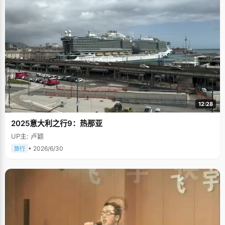
12:28
2025意大利之行9：热那亚
UP主: 卢颖
• 2026/6/30
旅行