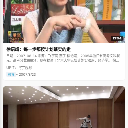
13:04
徐语靖：每一步都按计划踏实的走
日期：2007-08-14 来源：飞宇网 燕子 徐语靖，2005年浙江省高考文科状
元，高考分数666分，现在就读于北京大学元培计划实验班，经济学。 徐语
靖来自浙江衢州，这个小市还从来没有出过高考状元，徐语靖的突围不禁让
UP主: 飞宇视频
所有人都为之振奋起来。高考完第一次查分数，徐语靖把电话里夹杂着电波
的声音听成了全省第十名，当时就兴奋不已，北大算是有希望了。后来在网
• 2007/8/23
教育
上查分，说是第一名，徐语靖以为是网络出错，仍坚信自己是第十名，并告
诉了老师。之前，徐语靖是从来不敢想全省第一的，甚至在高考之后，因为
语文成绩的失误还想过复读，老天爷总是爱开这样的玩笑，可第一就这么确
确实实的落到了徐语靖手中，让徐语靖激动得有些晕乎乎。 我也想做个女强
人 一米五八，40.5公斤，这是在一篇报道中查到的数据，徐语靖较真起
来，"不是40.5，是40公斤，他们多说了0.5公斤。"徐语靖很认真的纠正让
我们哭笑不得，在我们眼里，她已经纤瘦得让人担心了，看着她瘦弱的小胳
膊，很难想像她是怎么扛过那段艰苦的高考。徐语靖很无奈的把这归罪于基
因问题。虽然纤瘦，但徐语靖在学校田径运动会中却常常拿奖，让人惊讶不
已。"只是铅球就比较菜了，只能丢到脚前面一点点。"徐语靖捂着嘴笑了起
来，一个开朗乐观的女孩子，跟内向的传闻不符。徐语靖说，"以前确实很内