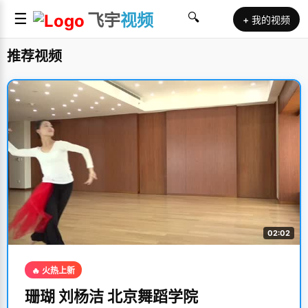
☰
飞宇
视频
🔍
+ 我的视频
推荐视频
02:02
🔥 火热上新
珊瑚 刘杨洁 北京舞蹈学院