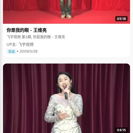
做好计划的女孩子。两年来，徐语靖非常坚定的遵循着自己的计划，在教
室、实验室、图书馆、食堂、宿舍之间穿行，每天都安排得非常充实。我看
见徐语靖手里拿着本厚厚的红皮GRE，得知她的GRE考试还不错，真为她高
兴，希望她以后的人生走得顺利多彩。
05:18
你是我的眼 - 王维亮
飞宇视频 第3期, 你是我的眼 - 王维亮
UP主: 飞宇视频
• 2009/3/28
歌曲
04:15