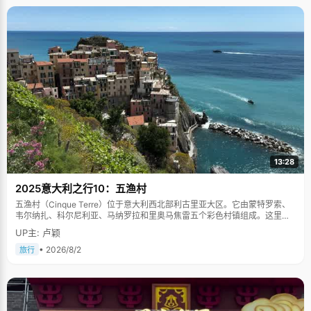
13:28
2025意大利之行10：五渔村
五渔村（Cinque Terre）位于意大利西北部利古里亚大区。它由蒙特罗索、
韦尔纳扎、科尔尼利亚、马纳罗拉和里奥马焦雷五个彩色村镇组成。这里依
山傍海，房屋色彩斑斓，1997年被列为世界文化遗产。
UP主: 卢颖
• 2026/8/2
旅行