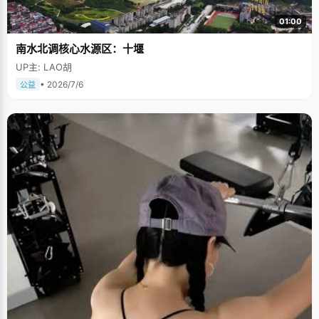
01:00
南水北调核心水源区：十堰
UP主: LAO胡
• 2026/7/6
公益