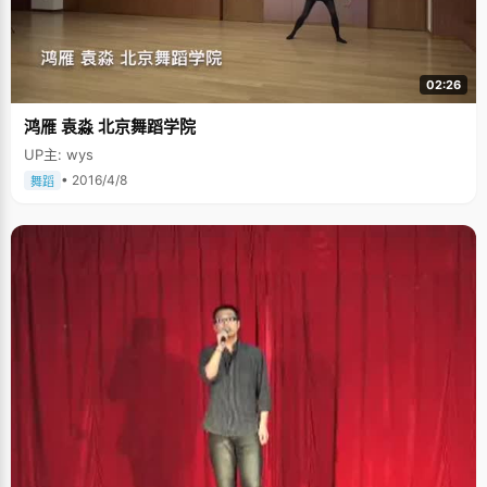
向，不爱说话，甚至高中的时候，如果没有人找我说话，我能一个人在教室
里默默的坐着，下课也不会主动找别人聊天。"上了大学以后，接触的人多
了，视野开阔了，徐语靖渐渐变得开朗起来，"以前我很喜欢当林黛玉，《红
楼梦》看过好几遍，不过现实中还是做个徐宝钗好，做个女强人。以后很多
事情都要自己去处理，还是需要强势一点的好。" 来自家庭的熏陶 浙江人大
02:26
多讲客家话，可是徐语靖的普通话将得很标准，听不出一点口音，除了带一
点点江南女子说话时候温言软语的味道。徐语靖说这要归功于妈妈的早期教
鸿雁 袁淼 北京舞蹈学院
育，才六个月大的时候，妈妈就开始给她讲童话故事了，还买了很多讲故事
的磁带比如《鞠萍姐姐讲故事》等等，整天在家里放，所以徐语靖的普通话
UP主: wys
比较好。徐语靖的家庭氛围很安静，用徐语靖的话讲就是"比较单一的生活模
式"，爸爸妈妈都很喜欢看书，也喜欢买书，一家人在家里的大多数时间就是
• 2016/4/8
舞蹈
坐在一起看书，"家里有一个很大的书架，装满了书，几乎每个假期，我都是
在书架前度过。"徐语靖早期的内向性格大概与之有关吧。徐语靖也学过钢
琴，学过画画，但都在渐渐长大以后不了了之了，"幸好，妈妈送我去学这些
也不指望我要多专业，她就是想我培养一些素质修养就可以了"，徐语靖说，
因为有点小特长，常常被班里指派去出黑板报。 徐语靖的小时候也充满了武
力的痕迹，一旦做错事情，妈妈就会很严厉的批评，甚至动用武力，尤其是
打完之后，还要讲道理，直到徐语靖真心认可了才罢休。徐语靖说："小时候
妈妈会刻意的培养我做事情要有个计划，几点到几点该做什么，规定时间内
一定要完成任务，甚至开始的时候做作业都给我规定了时间。"做事情有计划
是徐语靖最大的特点了，高中时候，每天早上5点半起床，晚上10点睡觉，
生活非常规律， 她总是能把每天该做的事情都很好的安排好，讲效率，重质
量，生活学习有条不紊，从来不熬夜也能保持很好的成绩。 未来的路很明晰
徐语靖在北大学的是经济，这与妈妈的熏陶有关："妈妈是个教会计的老师，
对经济非常感兴趣，小时候我没人管，妈妈就把我拎到她上课的教室最后一
排坐着，自己看书，有时候也会听妈妈讲课。在她的耳濡目染之下，我也喜
欢上了经济学"。在上大学之前，徐语靖已经完全想好了自己的人生轨迹，考
北大，读经济，毕业后到美国留学，她是我所见过的少数几个很早就为自己