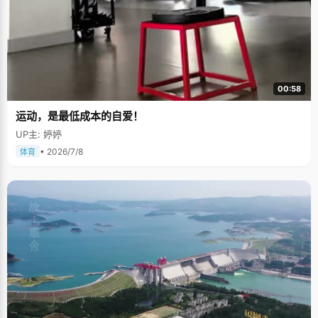
00:58
运动，是最低成本的自爱！
UP主: 婷婷
• 2026/7/8
体育