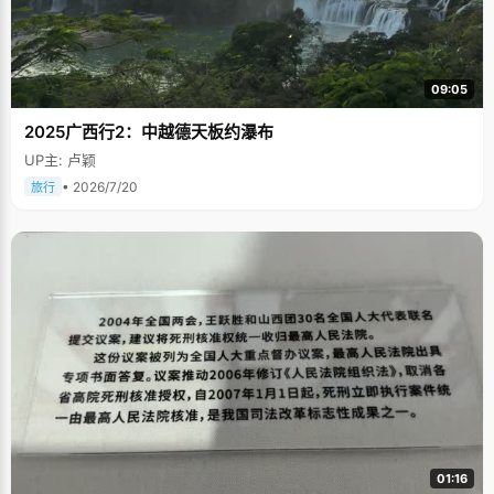
09:05
2025广西行2：中越德天板约瀑布
UP主: 卢颖
• 2026/7/20
旅行
01:16