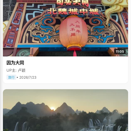
11:05
因为大同
UP主: 卢颖
• 2026/7/23
旅行