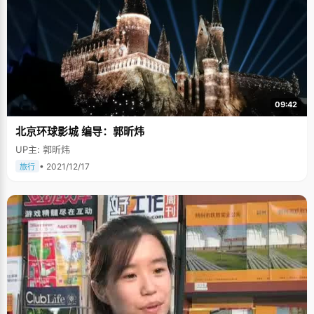
09:42
北京环球影城 编导：郭昕炜
UP主: 郭昕炜
• 2021/12/17
旅行