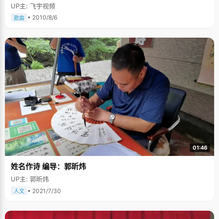
UP主: 飞宇视频
• 2010/8/6
歌曲
01:46
姓名作诗 编导：郭昕炜
UP主: 郭昕炜
• 2021/7/30
人文