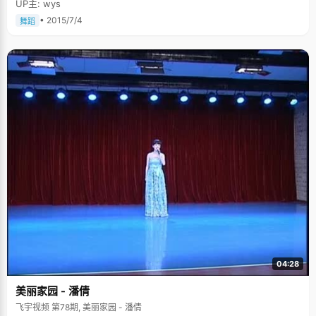
UP主: wys
• 2015/7/4
舞蹈
04:28
美丽家园 - 潘倩
飞宇视频 第78期, 美丽家园 - 潘倩