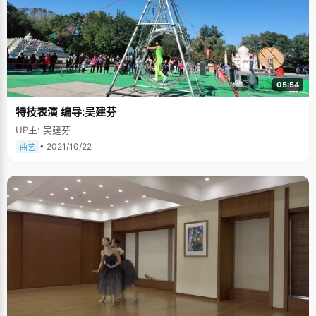
05:54
特技表演 编导:吴建芬
UP主: 吴建芬
• 2021/10/22
曲艺