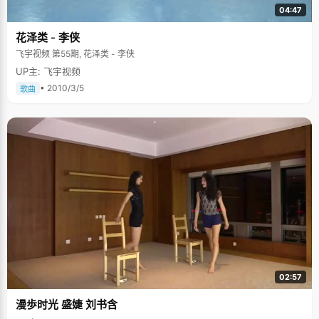
04:47
花泽类 - 李侠
飞宇视频 第55期, 花泽类 - 李侠
UP主: 飞宇视频
• 2010/3/5
歌曲
02:57
漫歩时光 盛婕 刘书含