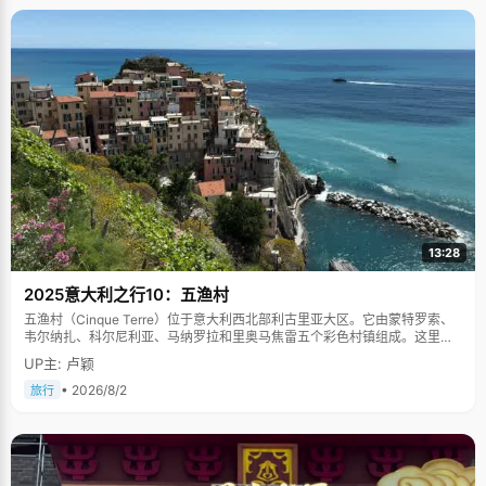
13:28
2025意大利之行10：五渔村
五渔村（Cinque Terre）位于意大利西北部利古里亚大区。它由蒙特罗索、
韦尔纳扎、科尔尼利亚、马纳罗拉和里奥马焦雷五个彩色村镇组成。这里依
山傍海，房屋色彩斑斓，1997年被列为世界文化遗产。
UP主: 卢颖
• 2026/8/2
旅行