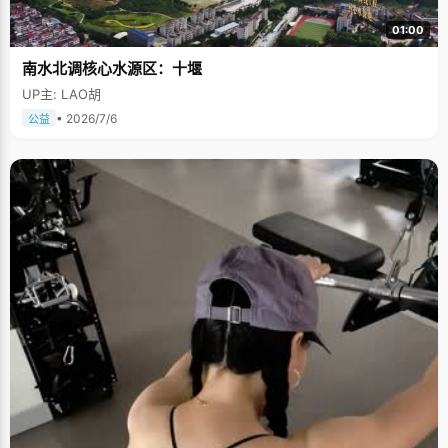
01:00
南水北调核心水源区：十堰
UP主: LAO胡
• 2026/7/6
公益