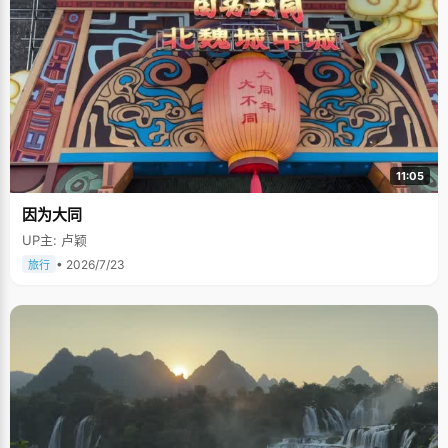
11:05
因为大同
UP主: 卢颖
• 2026/7/23
旅行