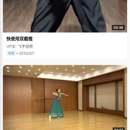
00:36
快使用双截棍
UP主: 飞宇视频
• 2023/5/7
体育