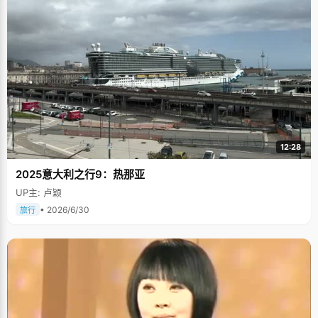
12:28
2025意大利之行9：热那亚
UP主: 卢颖
• 2026/6/30
旅行