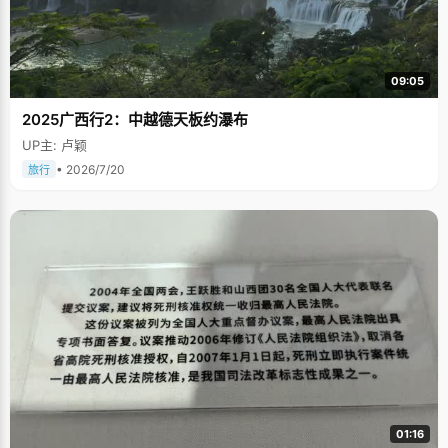
09:05
2025广西行2：中越德天板约瀑布
UP主: 卢颖
• 2026/7/20
旅行
01:16