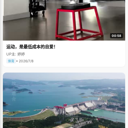
00:58
运动，是最低成本的自爱！
UP主: 婷婷
• 2026/7/8
体育