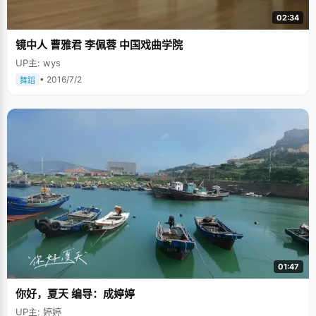
02:34
镜中人 曹雅君 李佩蓉 中国戏曲学院
UP主: wys
• 2016/7/2
舞蹈
01:47
你好，夏天 编导：成婷婷
UP主: 婷婷