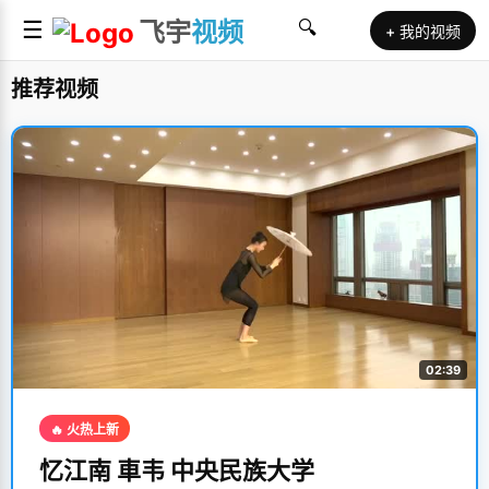
☰
飞宇
视频
🔍
+ 我的视频
推荐视频
02:39
🔥 火热上新
忆江南 車韦 中央民族大学