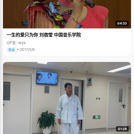
过我的英语比他好。"葛严蔚半开玩笑道，言谈中不无自信。目前，葛严蔚正
饰带到北京来了，到大学了，可以打扮自己了。"
在看李敖的书，他很喜欢李敖的政见和风格，同样的个性和张扬。 不崇拜偶
像、不喜欢唱歌、不参加任何兴趣班，葛严蔚是典型的"90后"，他说他不喜
欢做的事情坚决不做。小时候妈妈带他去学琴，他走到半道就溜回来了；替
他报了书画班，他学了两天就放弃了；因为讨厌数学，他允许自己数学分数
04:33
一塌糊涂。因为喜欢英语，可以不眠不休的学习。 葛严蔚小学四年级开始学
英语，高中就过了英语专业四级，八级考试就遗憾的就差了几分。他从小在
一生的爱只为你 刘宿莹 中国音乐学院
外参加英语辅导班，因为对语言的学习能力比较好，加上自己的兴趣，学得
又快又好，在英语上，拿了无数的奖。他基本不参与学校英语课的学习，"我
UP主: wys
比同班的同学基础好，进度快，所以老师允许我不上学校的英语课"，葛严蔚
说，"每次上英语课的时间，我就跑到系主任的办公室里自学，或者练习书
• 2017/1/9
歌曲
法"。 葛严蔚过早的成熟和明白自己想要的东西，所以在很多事情的取舍上，
他都很有目的性的去做，比如锻炼身体。从初中开始，葛严蔚就开始养成了
跑步的习惯，每天坚持跑步半个小时，周末的时候会去爬山，参加一些运动
量大的项目。高考后的这个暑假，葛严蔚报个散大班。他说 "身体是一切的本
钱，不管你多聪明多勤勉，没有好的身体，就像大楼没有基石，容易坍塌。"
编后：葛严蔚张扬独立的个性在这个模式化的教育方式下，尚属个案，他喜
好分明，而且执着，当他说出"逼着自己去学习"这句话时，显示出这个孩子
成熟隐忍的性格。在无法改变现实的阶段，他选择了适应。而这个适应不仅
让他赢得了知识和赞誉，更赢得了一个完美崭新的新开始，自由发挥的空
间，这就是他想要的，而且值得的付出，这就是葛严蔚给我们最大的启示。
01:26