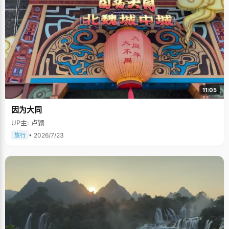
11:05
因为大同
UP主: 卢颖
• 2026/7/23
旅行