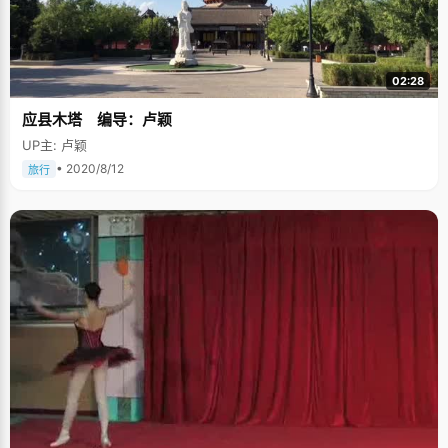
02:28
应县木塔 编导：卢颖
UP主: 卢颖
• 2020/8/12
旅行