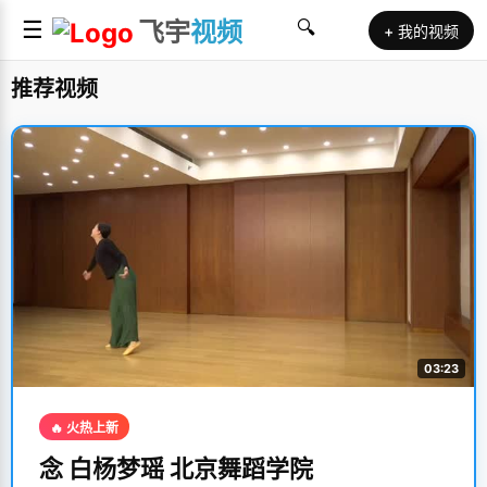
☰
飞宇
视频
🔍
+ 我的视频
推荐视频
03:23
🔥 火热上新
念 白杨梦瑶 北京舞蹈学院