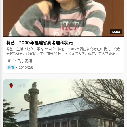
13:50
蒋艺：2009年福建省高考理科状元
蒋艺：生活上独立，学习上"自立" 蒋艺，2009年福建省高考理科状元，高考
分数723分，获省优秀学生加分20分，报考香港大学，现在北京大学委培。
蒋艺是典型的南方人，温婉的气质，笑容纯真甜美。蒋艺从小在厦门长大，
UP主: 飞宇视频
说话带着一点点台湾腔，语气非常柔软，一幅大家闺秀的模样，见面就给人
好感。蒋艺毕业于厦门外国语学院，受到沿海经济发展氛围影响，对商贸非
• 2010/2/8
教育
常感兴趣，钦慕与香港发达的商业气息和国际化的发展环境，所以报考了香
港大学的商学院。 如果不是高三时候班主任老师的一句话，蒋艺现在或许就
站在北大校园的某个角落，端着西班牙语的单词本认真背诵。"从高一开始，
我就想着争取成绩能报送北大的西班牙语系。后来，高三保送工作开始的时
候，班主任老师看我成绩挺好的，就跟我说，你还是应该参加一下高考，学
了那么多年，应该验证一下自己的能力"，蒋艺说，"其实我心里一直想学商
学，想去港大，只有参加高考才能实现这个梦想，最后我放弃了保送"。人生
就是如此，很多时候，不是你没有梦想，也不是没有实现梦想的机会，只不
过在实现梦想的路上，有太多的诱惑让你迷惑，甚至止步，而蒋艺侥幸的绕
了过去。 培养独立的生活习惯 蒋艺从小就生活在一个温馨的大家庭中，很小
的时候跟着当老师的外公外婆一起长大。老人家虽然对孙女十分疼爱却不溺
爱，对于一些良好的生活习惯要求十分严格，比如上课必须认真听讲，做笔
记，放学回家按时完成作业，自己的事情自己做等等，在原则性问题上绝不