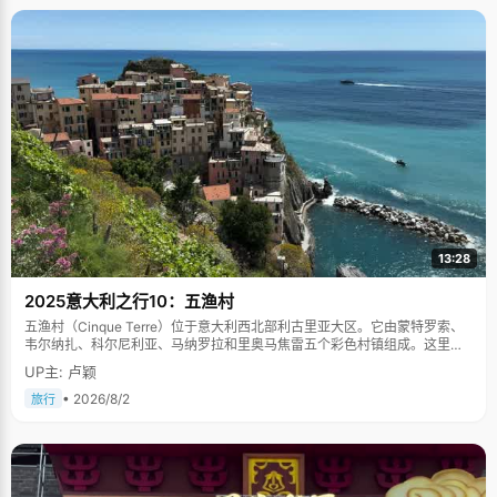
13:28
2025意大利之行10：五渔村
五渔村（Cinque Terre）位于意大利西北部利古里亚大区。它由蒙特罗索、
韦尔纳扎、科尔尼利亚、马纳罗拉和里奥马焦雷五个彩色村镇组成。这里依
山傍海，房屋色彩斑斓，1997年被列为世界文化遗产。
UP主: 卢颖
• 2026/8/2
旅行