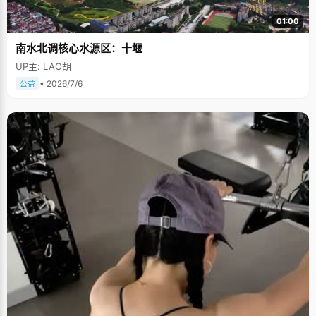
01:00
南水北调核心水源区：十堰
UP主: LAO胡
• 2026/7/6
公益