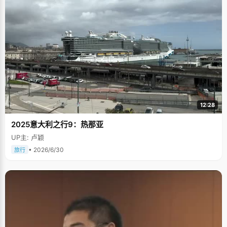
12:28
2025意大利之行9：热那亚
UP主: 卢颖
• 2026/6/30
旅行