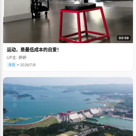
00:58
运动，是最低成本的自爱！
UP主: 婷婷
• 2026/7/8
体育