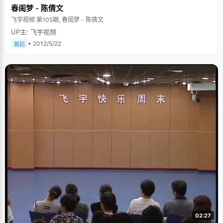
春闺梦 - 陈倩文
飞宇视频 第105期, 春闺梦 - 陈倩文
UP主: 飞宇视频
• 2012/5/22
舞蹈
02:27