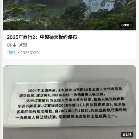
09:05
2025广西行2：中越德天板约瀑布
UP主: 卢颖
• 2026/7/20
旅行
01:16