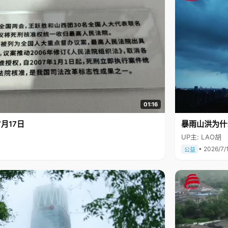
01:16
月17日
暴雨山洪为什
UP主: LAO胡
• 2026/7/
公益