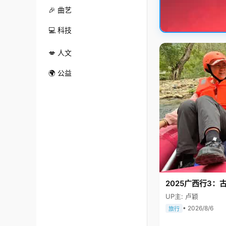
🎉 曲艺
💻 科技
💋 人文
🌍 公益
2025广西行3：
UP主: 卢颖
• 2026/8/6
旅行