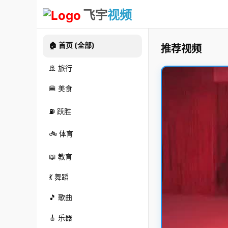
飞宇
视频
🏠 首页 (全部)
推荐视频
🚢 旅行
🍔 美食
⛽ 跃胜
🚲 体育
📖 教育
💃 舞蹈
🎵 歌曲
🎸 乐器