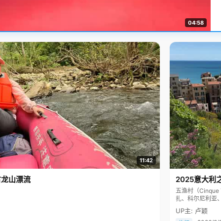
04:58
11:42
古龙山漂流
2025意大利
五渔村（Cinq
扎、科尔尼利亚
色彩斑斓，199
UP主: 卢颖