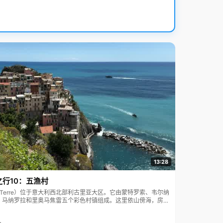
13:28
之行10：五渔村
ue Terre）位于意大利西北部利古里亚大区。它由蒙特罗索、韦尔纳
、马纳罗拉和里奥马焦雷五个彩色村镇组成。这里依山傍海，房屋
7年被列为世界文化遗产。