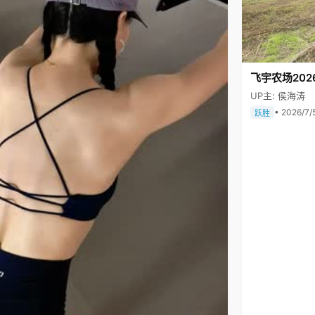
飞宇农场202
UP主: 侯海涛
• 2026/7/
跃胜