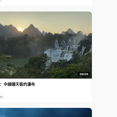
2
09:05
行2：中越德天板约瀑布
20