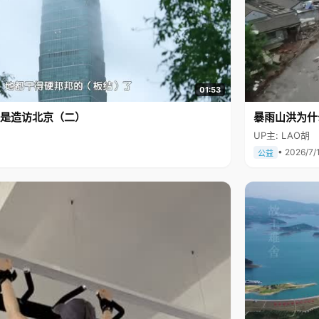
01:53
是造访北京（二）
暴雨山洪为什
UP主: LAO胡
• 2026/7/
公益