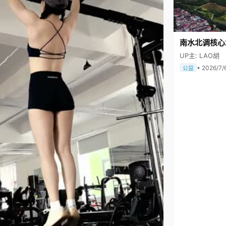
南水北调核心
UP主: LAO胡
• 2026/7/
公益