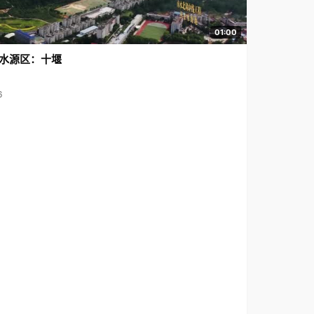
01:00
水源区：十堰
6