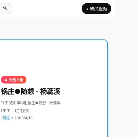
🔍
+ 我的视频
🔥 火热上新
锅庄●随想 - 杨蕊溪
飞宇视频 第6期, 锅庄●随想 - 杨蕊溪
UP主: 飞宇视频
• 2009/4/19
舞蹈