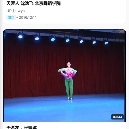
天涯人 沈逸飞 北京舞蹈学院
UP主: wys
• 2016/12/11
舞蹈
03:44
无名花 - 张雪婷