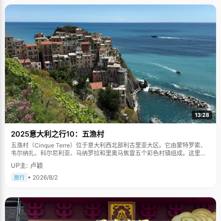
13:28
2025意大利之行10：五渔村
五渔村（Cinque Terre）位于意大利西北部利古里亚大区。它由蒙特罗索、
韦尔纳扎、科尔尼利亚、马纳罗拉和里奥马焦雷五个彩色村镇组成。这里依
山傍海，房屋色彩斑斓，1997年被列为世界文化遗产。
UP主: 卢颖
• 2026/8/2
旅行