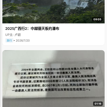
09:05
2025广西行2：中越德天板约瀑布
UP主: 卢颖
• 2026/7/20
旅行
01:16