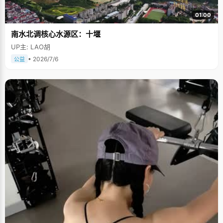
01:00
南水北调核心水源区：十堰
UP主: LAO胡
• 2026/7/6
公益