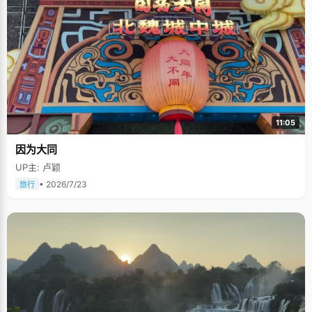
11:05
因为大同
UP主: 卢颖
• 2026/7/23
旅行