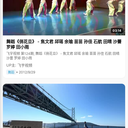
03:14
舞蹈《俏花旦》 - 焦文君 邱瑶 余瑜 苗苗 孙佳 石航 田晴 沙蕾
罗婷 田小雨
飞宇视频 第124期, 舞蹈《俏花旦》 - 焦文君 邱瑶 余瑜 苗苗 孙佳 石航 田晴
沙蕾 罗婷 田小雨
UP主: 飞宇视频
• 2012/9/29
舞蹈