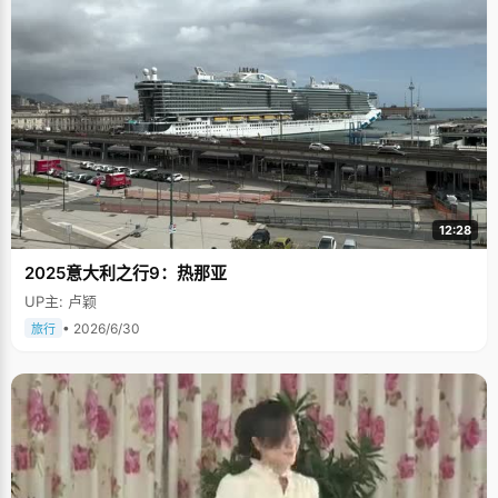
12:28
2025意大利之行9：热那亚
UP主: 卢颖
• 2026/6/30
旅行