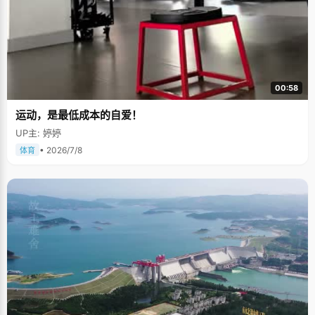
00:58
运动，是最低成本的自爱！
UP主: 婷婷
• 2026/7/8
体育