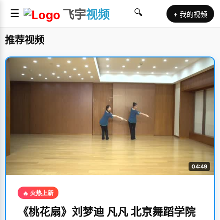
☰
飞宇
视频
🔍
+ 我的视频
推荐视频
04:49
🔥 火热上新
《桃花扇》刘梦迪 凡凡 北京舞蹈学院