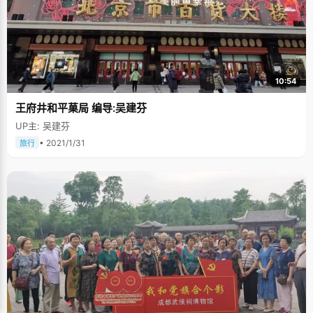
10:54
王府井和平菓局 编导:吴建芬
UP主: 吴建芬
• 2021/1/31
旅行