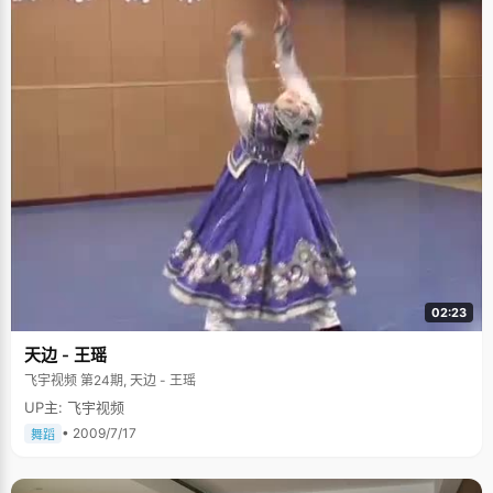
明。"每次贴奖状的时候，爸爸妈妈都特别的开心，比有了好收成还开心。"
"大概贴了多少，有数过吗？" 陈光玉很认真的想了想，"墙上的大概有三四十
张吧，后来贴不下了，在书柜里藏了十多张，还有一些证书没有贴"。 "那么
多，你觉得自己聪明吗？" 这时，陈光玉坐直了身子，很认真的说："我可以
肯定的说，我不是聪明的人，跟清华很多同学比甚至要逊色一些，但我属于
那种特别踏实，认真型的。其实我也不是一直很优秀，曾经有段时间差点就
没上学了。" 这句话让我们惊讶得大跌眼镜，不敢相信这么好的学生居然有厌
学的历史。陈光玉回忆说，"初一成绩一直都很好的，初二下学期不知怎么
的，突然产生了厌学情绪，不想学习，不想听课，甚至连学校也不想去。后
来我就跟爸爸说不想上学了，爸爸就问我是不是真的不想上学了，我很肯定
的说是。后来，爸爸认真的跟我说，&lsquo;那好，我给你想另外的出路吧
&rsquo;。"爸爸那句认真严肃的话让陈光玉愣住了，他没有想到父亲居然同
意了自己的想法，但父亲的黯然表情像针一样刺进了陈光玉的心里。在之后
的整个暑假里，陈光玉每天都在考虑上学与否这个问题，躲在家里看完了一
大叠的《读者》。书中的励志文章时时鞭挞着陈光玉不成熟的想法，父亲黯
然的眼神也让他最终无法鼓起勇气做一个叛逆的逃离者。"开学了，我又乖乖
的去上学了，很长一段时间，我都不敢面对父亲。"每次心境不好的时候，他
就会看看《读者》，想想那段厌学的日子，激励自己好好学习，客服困难。
02:23
幸亏陈光玉的厌学是短暂的，而且他的调整是及时自觉的，不然我们现在就
看不到这个淳朴的男孩了。可以说，考上状元对陈光玉，乃至陈光玉的整个
天边 - 王瑶
家庭都是一个里程碑似的象征，积累了几辈人的希望和努力，终于得到了最
飞宇视频 第24期, 天边 - 王瑶
好的回报，并指出了一条希望宽敞的道路。 就像很多农村的孩子一样，陈光
玉一进大学就想到了毕业："毕业了就赶紧就业，找份好工作，让家里的经济
UP主: 飞宇视频
好一些。等一切都好一些了，然后再继续读书吧。" 结束采访的时候差不多
• 2009/7/17
12点了，陈光玉拿出一张卡片，邀请我们一起到清华大学食堂吃饭，说感谢
舞蹈
我们的辛苦，我们有些受宠的赶紧谢绝了。陈光玉是我们采访过的为数不多
的邀请我们共餐的状元之一，他以最朴实的话语表达了最真诚的谢意，让我
们对这个状元又多了一份喜欢。