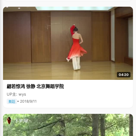
04:20
翩若惊鸿 徐静 北京舞蹈学院
UP主: wys
• 2018/9/11
舞蹈