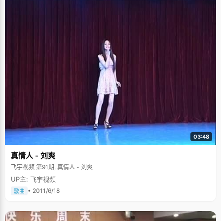
力，高考完的那个暑假，他狠狠地玩了好几个通宵。 进入大学学习了两年，
气很不错呢！"他愕然了一下，然后同意的笑着回应了一下。按快门，终于抓
邓迪变得稳重成熟了很多，大二分专业的时候，他选择了金融专业，"未来的
到了这个略带羞涩的笑容。 只要考上西安交大就可以了 陈光玉高中状元可谓
路已经大体成型了，我现在要做的就是踏踏实实的学习，努力提高自己"。
是一石激起千层浪，十九年了，这个小县城终于又等来了一个状元，陈光玉
所在中学城固一中也因此蜚声内外，生源猛增，陈光玉每天在田间劳作的父
母也被乡里村间的家长，各种媒体拥围着询问教育孩子的方法。虽然以前陈
光玉的好成绩已经被人们瞩目，但这次的高中，让陈光玉确确实实的尝到了
名人的感觉，"走到哪里，总感觉有人在关注我"。 陈光玉是个很实在而且很
容易满足的人，当我问他考中状元什么感觉的时候，他很激动的说："我从来
没有想过要当状元，只想过要考个好大学。得状元就像天下掉了个大饼，正
好砸中我，太幸运了"。如果看到陈光玉的高考志愿表，你就会丝毫不怀疑他
话的真实：从第一个志愿填到第十个志愿，而且每所学校的四个专业都写得
满满的。"当时想，如果能考上清华北大最好了，底线是西安交大。我爸爸曾
经说过，只要我能考上西安交大，他就很满足了。"我又问，如果当时没有考
上清华，会去复读吗？陈光玉肯定的摇了摇头，有些难为情的说："不想复读
了，会很辛苦，而且家里负担太重。" 陈光玉家在农村，父母都是农民，几亩
田地和一片桔子树就是一家人的全部生活来源，如果收成好的话，每年会有
几千块钱的收入。尽管陈光玉因成绩优秀被免去了高中的全部学费，还有几
03:48
百块竞赛奖金，但是各种杂费、生活费还是占到了家庭收入的大部分。 "大学
的学费怎么办呢？" "高考的时候县上给了一万块钱的奖励，刚好作为清华第
真情人 - 刘爽
一年的学费"。 "其他费用怎么办呢？" 陈光玉挠了挠头，说："努力争取拿到
学校的奖学金了，然后看看有没有勤工俭学的机会，我想应该会有办法的。"
飞宇视频 第91期, 真情人 - 刘爽
除夕夜的特别仪式 曾有媒体报道说，陈光玉家里每年过年都有一个仪式：贴
UP主: 飞宇视频
奖状，在他们家堂屋的一面墙上密密麻麻的贴满了各种奖状。陈光玉很骄傲
的说，这是对自己的肯定，也是对父母最好的一个交代。 每年除夕夜，贴好
• 2011/6/18
歌曲
春联之后，陈光玉会把一年里获得的各种奖状拿出来，认真地一张张贴到堂
屋的墙上，爸爸在一旁指导，妈妈帮忙弄糨糊，陈光玉说，那就像一个仪式
一样庄重。农村的家长大概都是那样，把孩子的教育看得很重，或许观念的
局限让他们只能把眼光放在了孩子的成绩上，分数是最好也最直接的唯一证