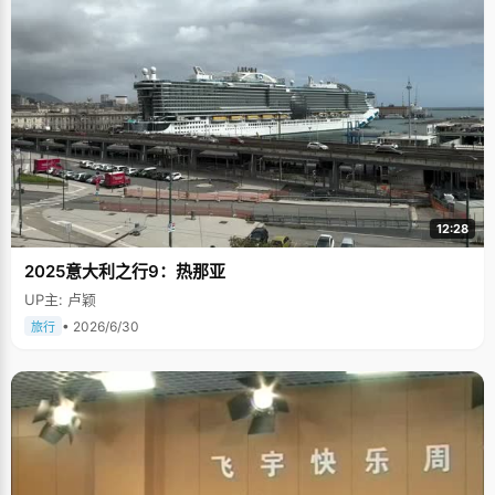
12:28
2025意大利之行9：热那亚
UP主: 卢颖
• 2026/6/30
旅行