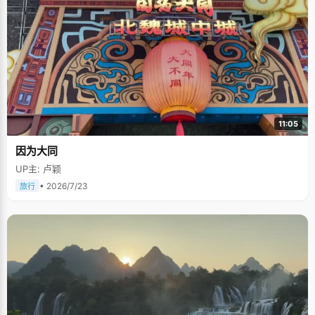
11:05
因为大同
UP主: 卢颖
• 2026/7/23
旅行