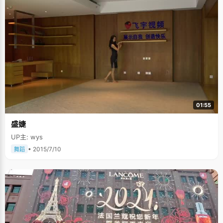
01:55
盛婕
UP主: wys
• 2015/7/10
舞蹈