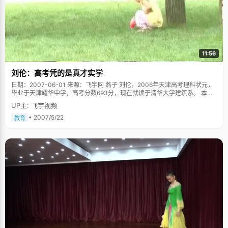
11:56
刘伦：高考凭的是真才实学
日期：2007-06-01 来源：飞宇网 燕子 刘伦，2006年天津高考理科状元，
毕业于天津耀华中学，高考分数693分，现在就读于清华大学建筑系。 本来
和刘伦约好下午五点钟，她下课之后接受我们的采访，可是不巧途中堵车，
UP主: 飞宇视频
当我们到达清华的时候已经快六点了，夕阳的余辉将校园镀上了柔和的金
色，碰巧赶上刘伦在降旗，我们有幸记录下了这一片段。刘伦说，大一的时
• 2007/5/22
教育
候，学校仪仗队招新，队里"用青春和热血捍卫国旗"的豪迈光荣的口号吸引
了刘伦，现在，她负责每周日的降旗、周日的升旗，以及每个周一的集体升
旗仪式。 刘伦个子纤长，干净清秀，白T恤，牛仔裤，简单利索，说话时候
思维迅速，语气很快。从小，刘伦就被认为是一个聪明的小孩，在认字之
前，大概四岁的时候，奶奶常常照着儿童书，给刘伦讲故事，几遍之后，虽
然不认识字，刘伦居然可以照着书，将故事完整的讲出来。 刘伦小学上的是
一个特殊的实验班，只有在入学之前接受过专业的智商测试，达到一定分数
线以上的学生才有资格进入这个实验班，这里可谓聚集了当地最聪明的孩
子。除了普通教材以外，实验班还用一套学校自己编的教材，比普通教材难
度大，进度快得多，可以学得更深入。在别人看来，这个班的同学个个智商
超常，学习可以很轻松而且成绩优异。不过刘伦没有感到任何的优越感，"一
直都跟那种智商很高的人在一起，就没有特别的感觉了，反而竞争压力更大
了，尤其几个男生思维和做题都很厉害，和他们相比，我属于那种比较笨的