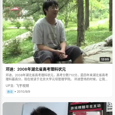
12:05
邓迪：2008年湖北省高考理科状元
邓迪，2008年湖北省高考理科状元，高考分数710分，是四年来湖北省高考
理科最高分，现在就读于北京大学元培管理学院。 邓迪登场的时候，让我们
很是震惊了一下，高大健硕的体格，T恤大短裤、脚蹬运动鞋，有点黝黑的皮
UP主: 飞宇视频
肤，就好像刚从运动场上下来的篮球运动员。 "在学校里，同学们都叫我
boss"，透过眼镜，他眼镜中闪着点小得意，"嘿嘿，他们说我就像游戏里边
• 2010/9/9
教育
的大BOSS，血很厚，很抗打，很强大。" 如果要听一个乖学生的故事，邓迪
大概会让你失望，他的成长中，总是伴随着叛逆和各种不循规蹈矩。 童年忙
着"打架"和"打酱油" 邓迪自称，自己是被"放养"长大的。 "打架"几乎贯穿了
邓迪的整个小学阶段。"刚开始是被别人打，后来我只好奋起反抗，所以经常
打架"，邓迪很阿Q的想法。在学校跟同学打，回家跟表哥打，邓迪笑着