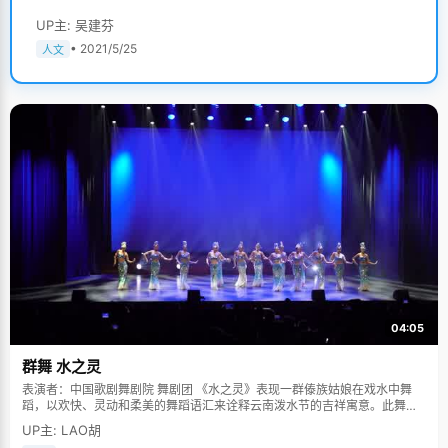
UP主: 吴建芬
• 2021/5/25
人文
04:05
群舞 水之灵
表演者：中国歌剧舞剧院 舞剧团 《水之灵》表现一群傣族姑娘在戏水中舞
蹈，以欢快、灵动和柔美的舞蹈语汇来诠释云南泼水节的吉祥寓意。此舞蹈
多次在中国人民大会堂及国际舞台上表演，一直得到赞誉其舞美，人美，寓
UP主: LAO胡
意美。。