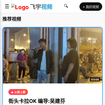
☰
飞宇
视频
🔍
+ 我的视频
推荐视频
03:06
🔥 火热上新
街头卡拉OK 编导:吴建芬