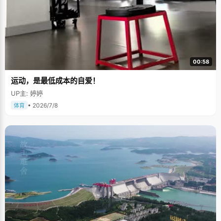
00:58
运动，是最低成本的自爱！
UP主: 婷婷
• 2026/7/8
体育