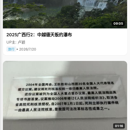
09:05
2025广西行2：中越德天板约瀑布
UP主: 卢颖
• 2026/7/20
旅行
01:16