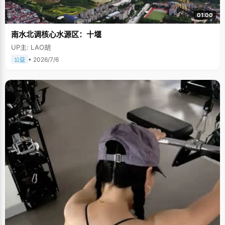
01:00
南水北调核心水源区：十堰
UP主: LAO胡
• 2026/7/6
公益