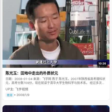
说，"自己一身结实的身板都是打架打出来的。" 但是对于学习，邓迪倒是得
到了父母的充分信任和自由，几乎不给压力，也不会强迫他去学一些额外的
辅导班。在家里，邓迪跟父母最多的沟通就是跟爸爸下象棋，每次下得好会
被奖励一本小人书。所幸，邓迪在学习上还是比较自觉的，上课认真听讲，
下课认真作业，"打酱油"也打到了优质酱油，每次考试成绩都处于班级的中
上水准。 叛逆的日子在初中时候完结。"可能也长大了吧，觉得应该懂事了，
如果学习不好，可能就没有一个好的前途"，邓迪说，"&lsquo;走旁门左道
&rsquo;难度也很大，学习对我来说算是比较轻松的了"。自初中开始，邓迪
便收敛起爱玩的性子，在学习上花了很多精力，成绩一跃成为年级一二名，
还在奥赛中多次获奖，也因此有机会考取了武汉的一所高中。 学习没有"绝
招" 如果把高考比作武林赛事，邓迪无疑是高手，他取胜的不是独家"绝招"，
平实的大众招式练得过硬反而更具竞争力。邓迪的学习方法简单：把握课上
每一分钟，时刻跟着讲解思维，做笔记配合；以应考的态度完成每一项作
业，力求快速、准确和作答规范化；初中到高三，邓迪一直紧跟老师的步
骤，不曾到校外培优、不添加教辅书，把握住眼下的学习。如此"经济"的学
习方法，配上踏实的求学态度，让邓迪在高考中获得丰收。 回顾三年，邓迪
10:26
的老师们称：这孩子不是最聪明的，却是最认真、最沉稳的一个。虽为尖子
生，但在冲刺阶段他不刻意攻难题，练习中再基础的一道题，他都会一丝不
陈光玉：田地中走出的朴质状元
苟地对待。"这是邓迪的聪明之处，把高考中涉及基础的题抓到了，分数自然
不会差。" 错题本是班上的展品 每次试卷发下来后，邓迪做的第一件事
日期：2008-01-04 来源：飞宇网 燕子 陈光玉，2007年陕西省高考理科状
情就是给自己纠错，把错误的题目重新做一遍，然后总结出错误的地方和原
元，高考分数709分，现在就读于清华大学生物科学与技术系。 经过多次沟
因。平时做错了题目，哪怕是错了一分，他都会完整地把题目在错题本上抄
通，陈光玉终于同意了我们的采访，并约在一个阳光明媚的秋后早晨见面。
UP主: 飞宇视频
一遍，并且扎扎实实地总结，从课本的第一个单元到最后一个单元，他的每
见面那天，他穿了件棕灰色的略显得有些老气的夹克，谦虚甚至有些谨慎的
一个知识点都有自己的心得小结，因此邓迪的错题本经常成为班上的展示
跟我们打招呼，眉宇间的憨厚浑然展示着一个一股子朴实的气息，不禁感
• 2008/1/9
教育
品，被大家传阅copy。整个高中阶段，邓迪总结了好几个本子。 邓迪很诚
叹，又该是一个带着祖辈希望从田地间走出的男孩。 趁着阳光很好，我们决
实。面对记者，他不隐瞒自己爱玩的天性。高中三年，他最爱玩篮球，在休
定先拍照然后采访。一听拍照，陈光玉竟有些手足无措起来，双手不知道该
息日或傍晚时分会到篮球场和同学打球，偶像是美国球星加内特。看到别的
放在哪里，求助的望向摄影师，他还是不习惯面对镜头。连续拍了七八张照
同学上网，邓迪说其实也想玩一玩游戏或看一看电影，但他有很强的自制
片都不能满意，表情有些不自然，直到摄影师开玩笑的说："看这里，今天天