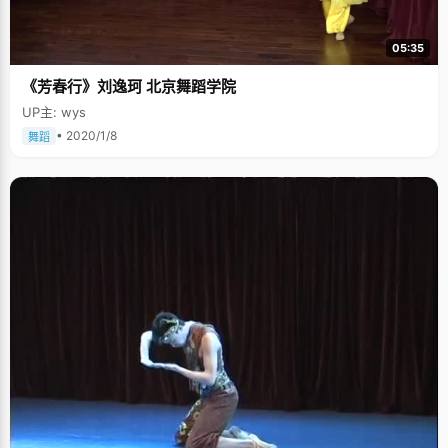
呢。" 两年学到钢琴九级 刘伦小时候学过国画，学过速写，还学过书法，可
就是没有接触过音乐，刚上高中的时候，学习不是很紧张，刘伦开始找老师
正规的学习钢琴，高二暑假她就拿到了钢琴9级证书，这多少让人们感觉很神
05:35
奇，而且刘伦每天的练习时间固定的半个到一个小时。刘伦说："虽然我学琴
年龄偏大，但是有了自己的意识，对事物真正的理解透彻，更容易学习和掌
《芳春行》刘逸珂 北京舞蹈学院
握，而且不需要整天坐在那反复练习。每次学习累了的时候，我就会弹一会
钢琴，放松一下，作为学习的调剂。" "高考凭的是真才实学" 其实，刘伦比
UP主: wys
较避讳"智商超常"这个词，她说，在大多数人眼里，智商高意味着某些地方
就有缺陷。随着年龄的增长，从实验班转到了普通班后，尤其是到了大学，
• 2020/1/8
舞蹈
她觉得，一个人成功跟智商关系不大，"比如美国总统，小布什的智商只有克
林顿的一半呢，但是他们都很厉害呢。"成功更多取决于其他方面的综合素
质，比如情商，对事情本质的理解能力等等。刘伦说，在高中这件事情里，
她就没有占到智商的任何好处，"高考更注重对知识的全面把握，以及考虑事
情时候的认真细致"，她说，"虽然会有同学说，你做题很快，很聪明，学习
很好之类的，但其实我是花了很多心思去学习的，下课的时候，中午休息的
时间，我都用来学习，尤其是当吃过午饭回到教室，所有人都在安静的埋头
学习，我就更加不敢放松自己了。"所以，刘伦的高中跟其他人一样忙碌和紧
张，状元凭的是实实际际的汗水和努力。