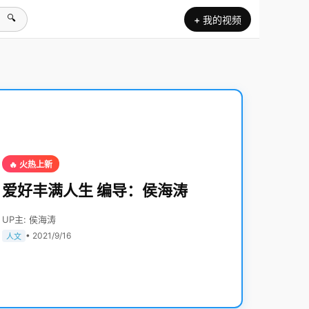
🔍
+ 我的视频
🔥 火热上新
爱好丰满人生 编导：侯海涛
UP主: 侯海涛
• 2021/9/16
人文