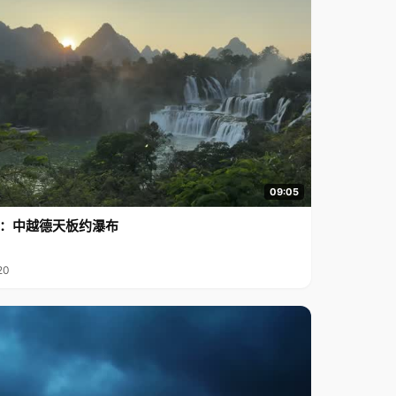
09:05
行2：中越德天板约瀑布
20