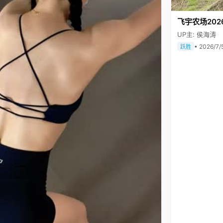
飞宇农场202
UP主: 侯海涛
• 2026/7/
跃胜