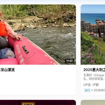
11:42
古龙山漂流
2025意大利
五渔村（Cinq
扎、科尔尼利亚
色彩斑斓，199
UP主: 卢颖
• 2026/8/
旅行