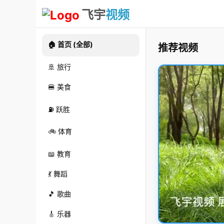
飞宇
视频
🏠 首页 (全部)
推荐视频
🚢 旅行
🍔 美食
⛽ 跃胜
🚲 体育
📖 教育
💃 舞蹈
🎵 歌曲
🎸 乐器