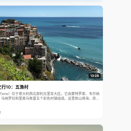
13:28
之行10：五渔村
ue Terre）位于意大利西北部利古里亚大区。它由蒙特罗索、韦尔纳
、马纳罗拉和里奥马焦雷五个彩色村镇组成。这里依山傍海，房屋
7年被列为世界文化遗产。
2