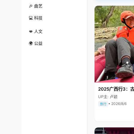
🎉 曲艺
💻 科技
💋 人文
🌍 公益
2025广西行3：
UP主: 卢颖
• 2026/8/6
旅行