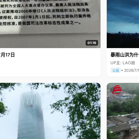
01:16
月17日
暴雨山洪为什
UP主: LAO胡
• 2026/7/
公益