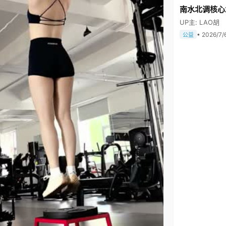
南水北调核心
UP主: LAO胡
• 2026/7/
公益