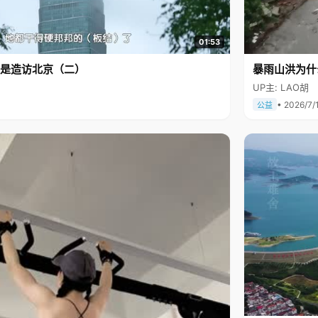
01:53
是造访北京（二）
暴雨山洪为什
UP主: LAO胡
• 2026/7/
公益