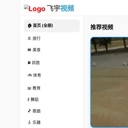
飞宇
视频
🏠 首页 (全部)
推荐视频
🚢 旅行
🍔 美食
⛽ 跃胜
🚲 体育
📖 教育
💃 舞蹈
🎵 歌曲
🎸 乐器