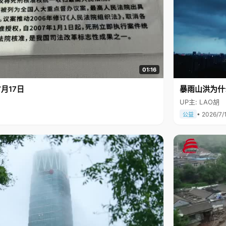
01:16
月17日
暴雨山洪为什
UP主: LAO胡
• 2026/7/
公益