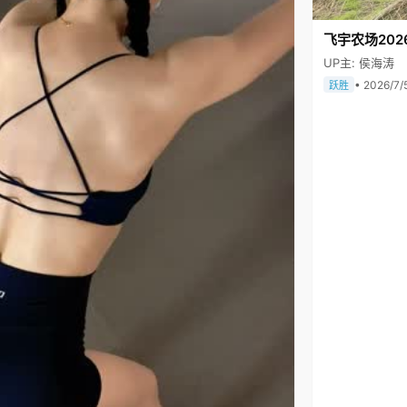
飞宇农场202
UP主: 侯海涛
• 2026/7/
跃胜