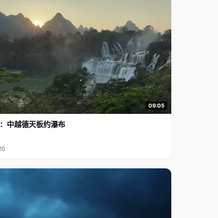
惑啊。那时的冰棍，远远比不上现在名目繁多的雪糕和冰激
淋。但我们吸溜着冰棍，却甜在心里，心里那种滋味就甭提
有多美了。 在那遥远的麦收季节，积淀的永远是一种沉甸甸
的喜悦与收获，繁忙而充实，紧张而欣喜！ 或许，这份回忆
早已成了一种绝版的珍藏。或许，今天对一些人来说，这些
也已成为天方夜谭里的故事了吧。 知了又开始叫了，又是一
年麦收季节。 那时，那地，那人，那景，总会在此时不约而
来…… 作者：郑毅
09:05
行2：中越德天板约瀑布
20