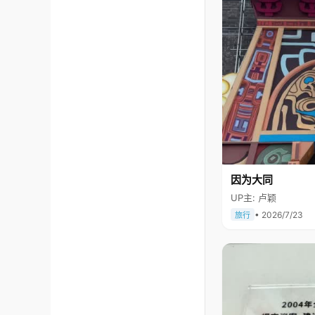
因为大同
UP主: 卢颖
• 2026/7/23
旅行