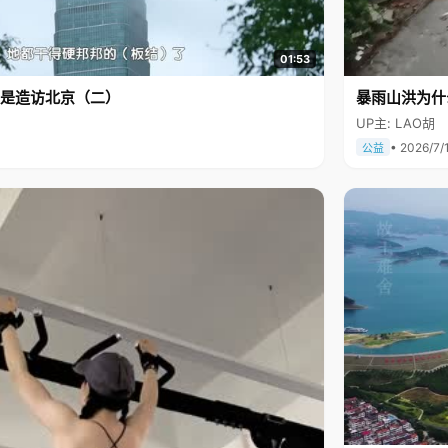
01:53
是造访北京（二）
暴雨山洪为什
UP主: LAO胡
• 2026/7/
公益