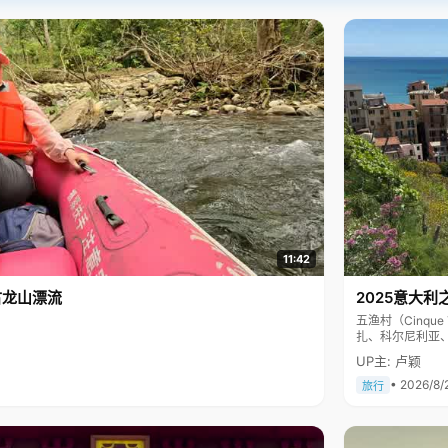
11:42
古龙山漂流
2025意大利
五渔村（Cinq
扎、科尔尼利亚
色彩斑斓，199
UP主: 卢颖
• 2026/8/
旅行