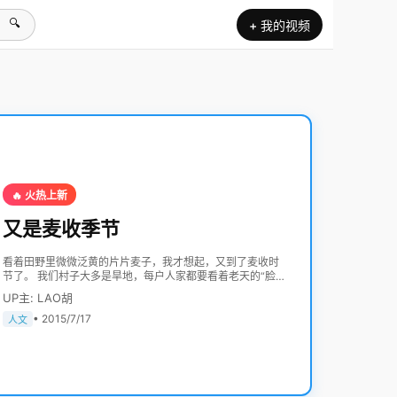
🔍
+ 我的视频
🔥 火热上新
又是麦收季节
看着田野里微微泛黄的片片麦子，我才想起，又到了麦收时
节了。 我们村子大多是旱地，每户人家都要看着老天的“脸
色”吃饭。现在一到了收割时节，机械化的收割机独揽了一
UP主: LAO胡
切，直接把麦子拉回家只管晒晒就可以了，省去了以前割
麦、碾场、扬麦等烦琐的环节，一切都成了简洁方便的快节
• 2015/7/17
人文
奏。 我不由地想起了儿时的麦收季节，气氛繁忙而紧张，内
容丰富而多彩。 记得每到麦子快成熟的时候，爷爷总是提前
把镰刀磨得蹭亮快。奶奶也把往年采摘挂在墙角的桑叶串拿
下来洗干净，来泡水解暑。 到了开镰的时候，每天妈妈四五
点就起床做饭。爷爷把全家人一个个地喊起床。一家人简单