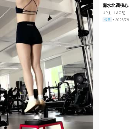
南水北调核心
UP主: LAO胡
• 2026/7/
公益