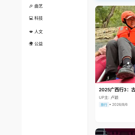
🎉 曲艺
💻 科技
💋 人文
🌍 公益
2025广西行3：
UP主: 卢颖
• 2026/8/6
旅行