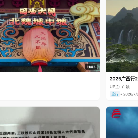
11:05
2025广西
UP主: 卢颖
• 2026/7/
旅行