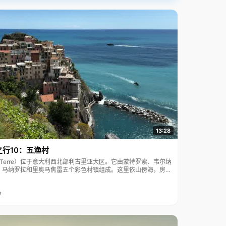
吃点，天还灰蒙蒙的，空气里有点微凉。我们便带点了干粮
往地里去。我们家人口多，地也多，当然劳力也多。每人占
一小块，不到一个时辰，就会放倒一大片的麦子。大家边说
笑边干活，倒也不觉得累。 渐渐地，到了八九点，太阳也开
始毒了起来，白亮亮的，让人感到阵阵灼烧。汗滴顺着毛孔
淌出，额头上的汗水还没来得及滴落到地面，瞬间就仿佛被
蒸发得无影踪了。耳边，是知了歇斯底里的聒噪。镰刀如银
蛇一般地在麦丛间游来游去，迎面扑来阵阵热浪。此时，心
里只盼着早点放倒所有的麦子。酷热，咬个牙倒还能挺过
去，最让人难以忍受地就是脚踝跟手臂上，那被麦茬麦芒划
破的地方，汗水浸润后，钻心地刺痛。看看父母叔叔他们，
依然都在俯下身子挥动着镰刀。等到好不容易割完，然后便
用架子车一车一车地把麦子拉到麦场，摊开，暴晒，碾场。
下午碾场结束了，要集麦，这是令我们孩子最兴奋的时刻
了。大人们把麦秸堆成高高的麦垛。他们把一釵釵的麦子扔
到堆积有一人多高的麦垛上时，我们就在麦垛上嬉闹着，深
13:28
一脚浅一脚地把虚空的地方踩实。有时，一不小心便会顺着
垛边溜了下来，惹得全场上的人哈哈大笑起来。这时，自己
之行10：五渔村
顾不上屁股摔得生疼，在大人的帮忙下又爬上了麦垛。我们
孩子的作用在这个时候也充分“重要”起来。 麦收季节的尾声
ue Terre）位于意大利西北部利古里亚大区。它由蒙特罗索、韦尔纳
便是晒麦子。晒麦子的时候，那时麻雀之类的鸟雀多。于
、马纳罗拉和里奥马焦雷五个彩色村镇组成。这里依山傍海，房屋
是，大人们便把赶鸟雀的任务交给我们孩子了。 我们几个孩
7年被列为世界文化遗产。
子在麦场旁边找块阴凉的地方，铺上凉席或者油纸，拿上几
本小人书，或者几把杏核来抓子玩，隔上一会便把麦子搅动
2
一下。有时，大人们高兴了，奖励五分或者一角钱，我们心
里便有了盼头，盼着村边来个卖冰棍的，推着自行车，后面
带一个用棉布包着的木箱，吆喝着：卖冰棍——又甜又凉的
冰棍，五分钱一个——那声音对我们来说，充满着多大的诱