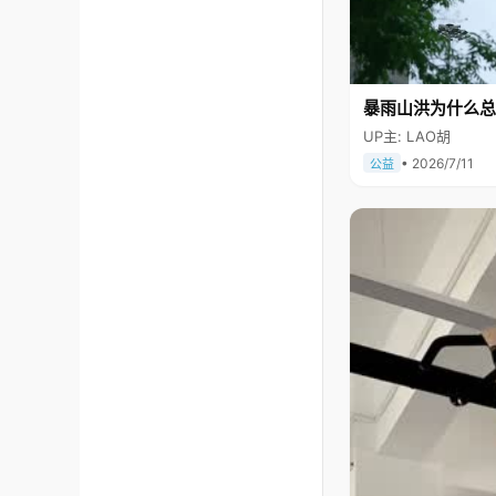
暴雨山洪为什么总
UP主: LAO胡
• 2026/7/11
公益