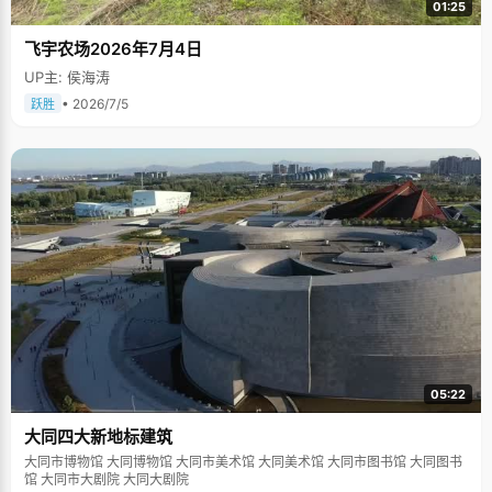
01:25
飞宇农场2026年7月4日
UP主: 侯海涛
• 2026/7/5
跃胜
05:22
大同四大新地标建筑
大同市博物馆 大同博物馆 大同市美术馆 大同美术馆 大同市图书馆 大同图书
馆 大同市大剧院 大同大剧院