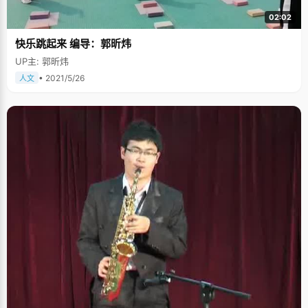
02:02
快乐跳起来 编导：郭昕炜
UP主: 郭昕炜
• 2021/5/26
人文