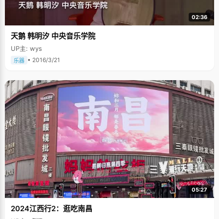
02:36
天鹅 韩明汐 中央音乐学院
UP主: wys
• 2016/3/21
乐器
05:27
2024江西行2：逛吃南昌