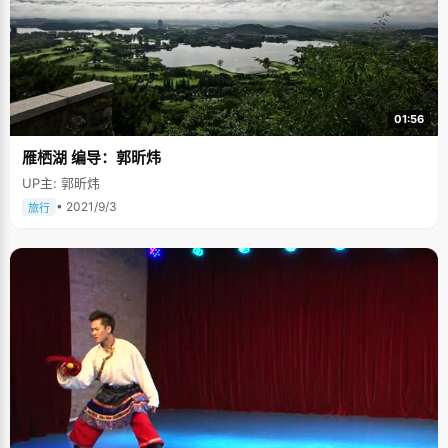
01:56
雁栖湖 编导：郭昕炜
UP主: 郭昕炜
• 2021/9/3
旅行