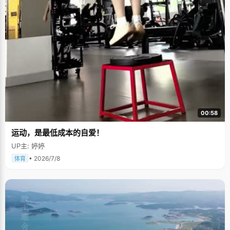
00:58
运动，是最低成本的自爱！
UP主: 婷婷
• 2026/7/8
体育