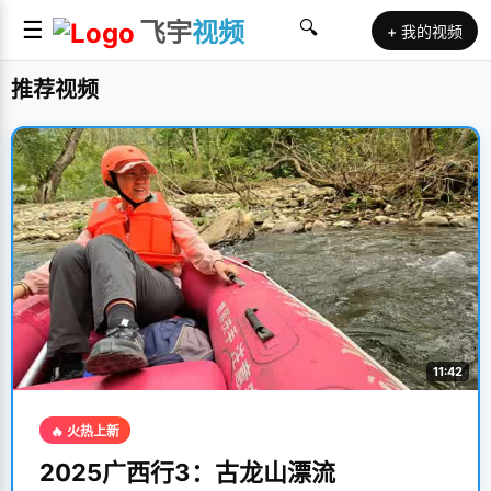
☰
飞宇
视频
🔍
+ 我的视频
推荐视频
11:42
🔥 火热上新
2025广西行3：古龙山漂流