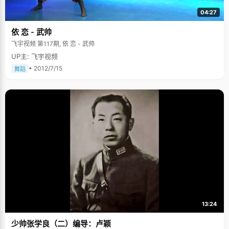
04:27
依 恋 - 武帅
飞宇视频 第117期, 依 恋 - 武帅
UP主: 飞宇视频
• 2012/7/15
舞蹈
13:24
少帅张学良（二）编导：卢颖