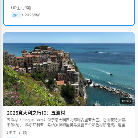
UP主: 卢颖
• 2026/8/6
旅行
13:28
2025意大利之行10：五渔村
五渔村（Cinque Terre）位于意大利西北部利古里亚大区。它由蒙特罗索、
韦尔纳扎、科尔尼利亚、马纳罗拉和里奥马焦雷五个彩色村镇组成。这里依
山傍海，房屋色彩斑斓，1997年被列为世界文化遗产。
UP主: 卢颖