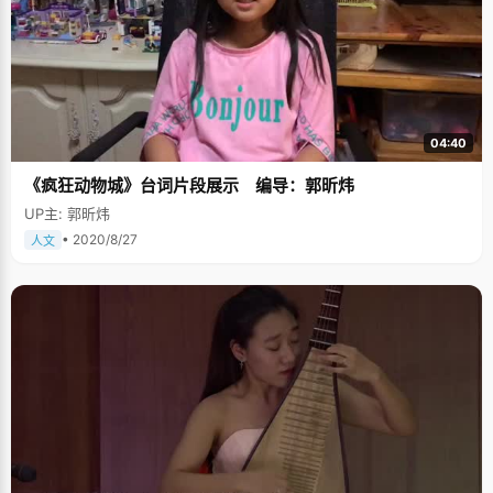
04:40
《疯狂动物城》台词片段展示 编导：郭昕炜
UP主: 郭昕炜
• 2020/8/27
人文