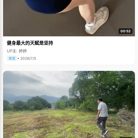
00:52
健身最大的天赋是坚持
UP主: 婷婷
• 2026/7/5
体育