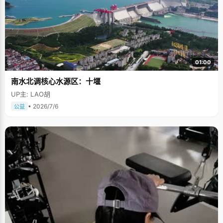
01:00
南水北调核心水源区：十堰
UP主: LAO胡
• 2026/7/6
公益