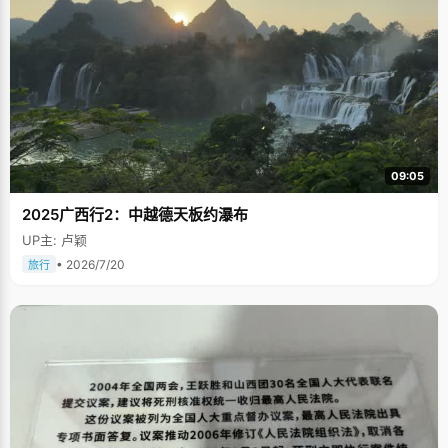
09:05
2025广西行2：中越德天板约瀑布
UP主: 卢颖
• 2026/7/20
旅行