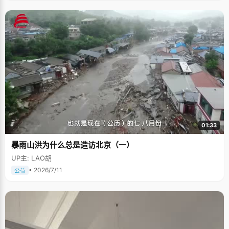
01:33
暴雨山洪为什么总是造访北京（一）
UP主: LAO胡
• 2026/7/11
公益