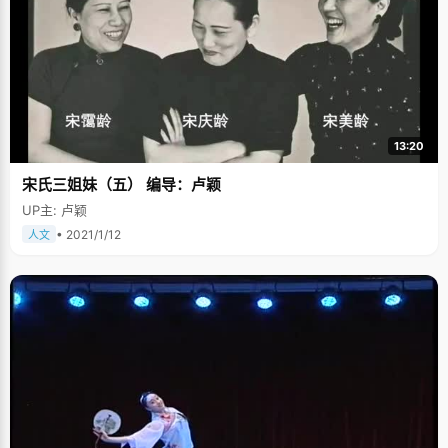
13:20
宋氏三姐妹（五） 编导：卢颖
UP主: 卢颖
• 2021/1/12
人文