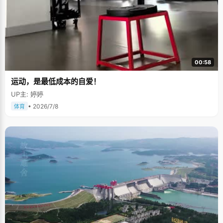
00:58
运动，是最低成本的自爱！
UP主: 婷婷
• 2026/7/8
体育