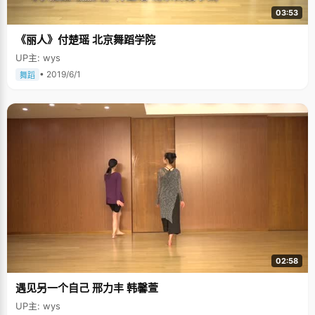
03:53
《丽人》付楚瑶 北京舞蹈学院
UP主: wys
• 2019/6/1
舞蹈
02:58
遇见另一个自己 邢力丰 韩馨萱
UP主: wys