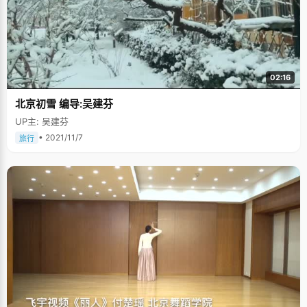
02:16
北京初雪 编导:吴建芬
UP主: 吴建芬
• 2021/11/7
旅行