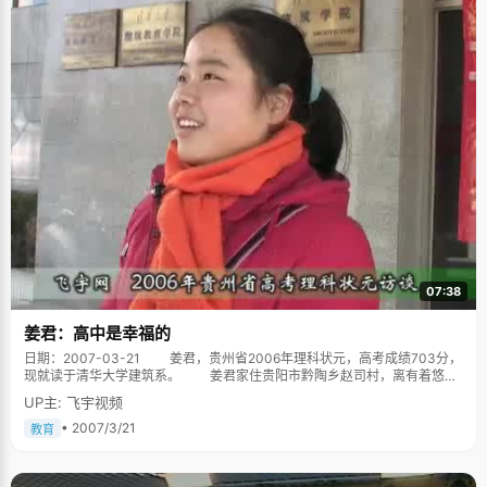
07:38
姜君：高中是幸福的
日期：2007-03-21 姜君，贵州省2006年理科状元，高考成绩703分，
现就读于清华大学建筑系。 姜君家住贵阳市黔陶乡赵司村，离有着悠久
文化历史的周渔璜的桐墅书屋并不远，村里人都戏称300年的文脉延绵到了
UP主: 飞宇视频
姜君身上。跟文科状元黄厚瀚一样，姜君同样是来自农村的孩子，眼神清澈
纯亮，说话率直坦诚，浑身带着一股清新的气息。 超越老师的步伐，主动学
• 2007/3/21
教育
习 成为状元后，姜君收到了很多学弟学妹们讨教学习秘诀的来信，姜君
说，在学习上，自己并没有太多的方法技巧，我告诉他们一定要认真地听老
师讲课，每一个老师都有很多的教学经验，每一堂课都是精华，认真领会就