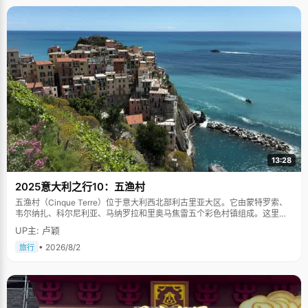
13:28
2025意大利之行10：五渔村
五渔村（Cinque Terre）位于意大利西北部利古里亚大区。它由蒙特罗索、
韦尔纳扎、科尔尼利亚、马纳罗拉和里奥马焦雷五个彩色村镇组成。这里依
山傍海，房屋色彩斑斓，1997年被列为世界文化遗产。
UP主: 卢颖
• 2026/8/2
旅行