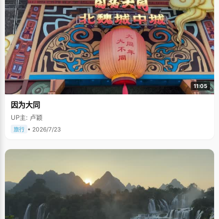
11:05
因为大同
UP主: 卢颖
• 2026/7/23
旅行