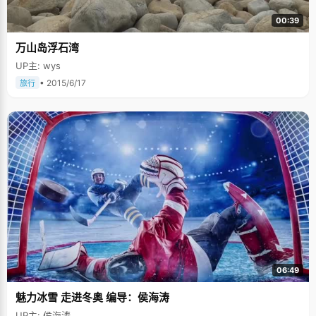
00:39
万山岛浮石湾
UP主: wys
• 2015/6/17
旅行
06:49
魅力冰雪 走进冬奥 编导：侯海涛
UP主: 侯海涛