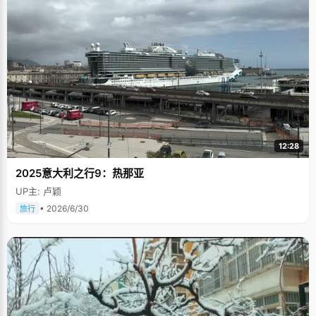
12:28
2025意大利之行9：热那亚
UP主: 卢颖
• 2026/6/30
旅行