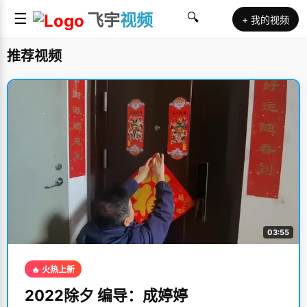
☰
飞宇
视频
🔍
+ 我的视频
推荐视频
03:55
🔥 火热上新
2022除夕 编导：成婷婷