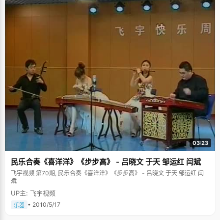
可以了。当然，听课并不是说将老师讲的逐字逐句的记下来的OK了，一定要
主动的去学习，在老师讲每个步骤的时候，就要想一下下一个步骤会是什
么，为什么是这样的，会不会还有其他的可能，主动的超越一下老师的步
伐，尤其是数学，一个题有很多种解法，在听课的时候不要忘了认真快速的
思考，&rdquo;姜君说，这样的听课才是真正的听懂听会了，按照这样的方
法，学习起来才会很轻松。 姜君不主张补课或者请什么专家学者来讲
课，她说，老师的东西都差不多的，那没有必要。 高中挺幸福的 听多了
黑色痛苦一场风暴这样的字眼，头一次听姜君用幸福来描述高三生活。姜君
说，整个高中生活在忙忙碌碌中度过，有一个明确的高考目标，有一个自己
心爱的学校为奋斗目标，感觉学习起来充满了干劲和力量，那种为自己梦想
奋斗的感觉很幸福。 姜君喜欢散步，心情不好的时候就喜欢到处走走，
不管是校园，还是垂满麦穗的稻田，只要是接近大自然的地方，都能给她一
种安详平和的感觉。周末的时候，姜君最喜欢做的事情就是和好朋友一起去
爬山。爬到山顶的时候，那种一览众山小的感觉很舒服，所有压力和烦恼都
随着汗水挥发散尽了。 选清华，做自己想做的事情 姜君说爸爸有一个很
深很深的清华情节，从小就给姜君灌输清华的见闻，耳渎目染的，姜君也渐
渐喜欢上了这个有着优秀文化传统的学校。来到清华之后，姜君切身感觉到
这就是一个学习的圣地，校园很大，很美，大家都很勤奋，有着浓郁的学习
03:23
氛围。 建筑，是个充满了无限自由和想象空间的学科，姜君说想借用建
筑来表达自己的想法，不一定要做建筑师，只希望做自己喜欢的事情。
民乐合奏《喜洋洋》《步步高》 - 吕晓文 于天 邹运红 闫斌
飞宇视频 第70期, 民乐合奏《喜洋洋》《步步高》 - 吕晓文 于天 邹运红 闫
斌
UP主: 飞宇视频
• 2010/5/17
乐器