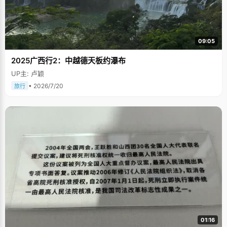
09:05
2025广西行2：中越德天板约瀑布
UP主: 卢颖
• 2026/7/20
旅行
01:16