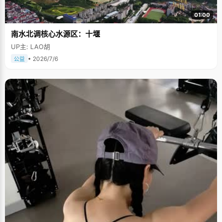
01:00
南水北调核心水源区：十堰
UP主: LAO胡
• 2026/7/6
公益