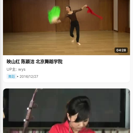
大的名额，因为专业是历史和考古系的缘故，常方舟毅然的放弃了这个名
额。当时很多老师和同学都为她放弃了这么一个难得机会而惋惜，但是常方
舟非常肯定的告诉他们："我喜欢的是中文系 ，我要自己考入北大。"从小学
开始，常方舟就养成了爱读书的习惯，尤其喜欢文学和历史方面的书籍，
《飘》、《城南旧时》以及文学大师们的作品她都很喜欢看。高一、高二期
间，常方舟一直参与编辑文学社的《翱翔》杂志，平时，还帮忙出班上的海
报栏简报，每周作一次更新，这是兴趣得到延伸的平台。在文学的熏陶下，
读中文系成了常方舟一直的理想，在机会面前，她选择了兴趣，选择了为自
己去创造机会。 常方舟生活规律，每天早会早期，保证八小时的睡眠时间，
从不开夜车，也不赞同那种猫头鹰式的学习方法，她说精力充分才能更好学
04:28
习，"其实学习就是两个词，&lsquo;用心&rsquo;和&lsquo;效率&rsquo;"。简
单的说就是上课认真听讲，在40分钟里，全神贯注，将老师讲的每一点知识
映山红 陈颖洁 北京舞蹈学院
都吸收进去。老师讲的东西都是最基本的，最重要的，如果连根基都不打
好，如何添砖加瓦呢？听课之余还要开动脑子，想一想今天所讲知识在整个
UP主: wys
体系中的位置，如何跟其他知识联系起来等等。所以，常方舟用心的上40分
钟的课，比一般人要累得多，但是省去了课后花时间反复复习的麻烦，可以
• 2016/12/27
舞蹈
用省下的时间来做提高练习。 高考之前三四个月，常方舟感觉自己进入了一
种瓶颈状态，陷入了一种焦虑状态，总是质疑自己能力，随着一次一次的考
试，成绩虽然在不断上升，但是上升的空间越来越小，为某次小小的失误也
会患得患失。这时，常方舟为自己制定了一份计划，将每一天的复习任务和
每一科安排的时间都详细记录下来，勉励自己按照计划来完成学习。常方舟
告诉自己，抛开所有好的或者不好的情绪，认真安心的完成计划就好，哪怕
每天只看到一点点细微的进步也是好的。就这样，在不知不觉中，常方舟度
过了最艰难的时期。 面对高考前狂轰滥炸般的考试，常方舟每一次考试都当
成一次真实的演习，输了才能更好的找出自己的破绽加以修补，而赢了只是
对自己实力的肯定，当真正面对高考的时候，常方舟已经身经百战，心态也
演练得非常平稳了，在高考中发挥出了自己全部的实力，"心态是很玄妙的东
西，有的时候，你相信自己已经准备好了，你会发现，自己真的会如释重