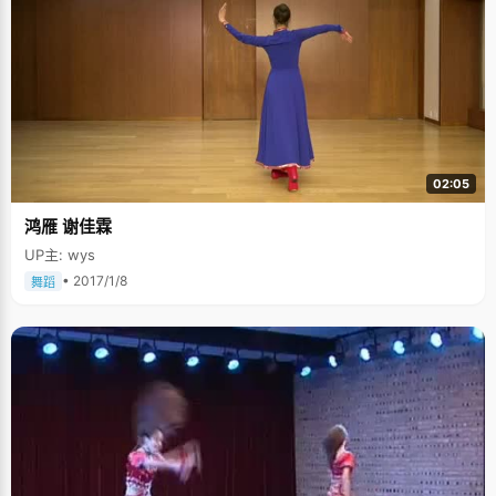
02:05
鸿雁 谢佳霖
UP主: wys
• 2017/1/8
舞蹈