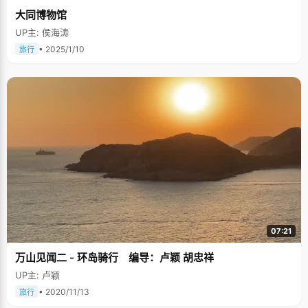
大同博物馆
UP主: 侯海涛
• 2025/1/10
旅行
07:21
万山见闻二 - 环岛骑行 编导：卢颖 胡忠祥
UP主: 卢颖
• 2020/11/13
旅行