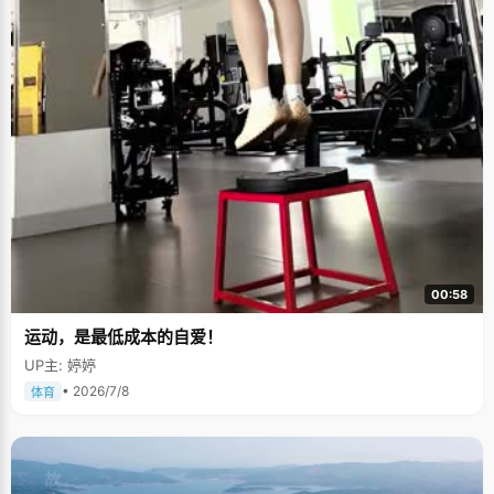
00:58
运动，是最低成本的自爱！
UP主: 婷婷
• 2026/7/8
体育