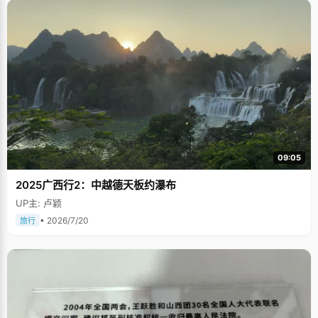
09:05
2025广西行2：中越德天板约瀑布
UP主: 卢颖
• 2026/7/20
旅行