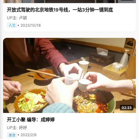
开放式驾驶的北京地铁19号线，一站3分钟一镜到底
UP主: 卢颖
• 2023/10/18
人文
02:33
开工小聚 编导：成婷婷
UP主: 婷婷
• 2022/2/9
美食