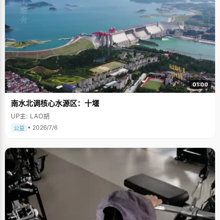
01:00
南水北调核心水源区：十堰
UP主: LAO胡
• 2026/7/6
公益