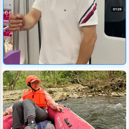
01:26
🔥 火热上新
绿色出行 编导：侯海涛
UP主: 侯海涛
• 2022/9/5
人文