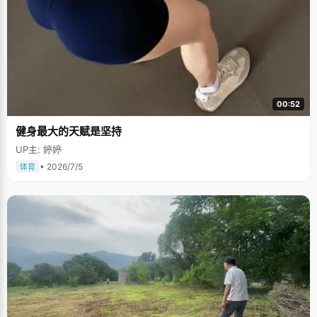
00:52
健身最大的天赋是坚持
UP主: 婷婷
• 2026/7/5
体育