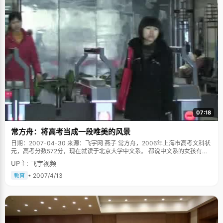
07:18
常方舟：将高考当成一段唯美的风景
日期：2007-04-30 来源：飞宇网 燕子 常方舟，2006年上海市高考文科状
元，高考分数572分，现在就读于北京大学中文系。 都说中文系的女孩有些
清高，因为读太多现实外的东西，可是面前的常方舟一张谦和温雅的面容，
UP主: 飞宇视频
从话语中，能分明的辨析出一份清晰的逻辑和良好的表达能力。 在常方舟刚
考状元的时候，一位老师曾经说："一个省乃至一个市里，跟状元水平相差无
• 2007/4/13
教育
几或者胜过状元的学生不下百人，而状元只是必然中的偶然。"所以常方舟从
来不把状元当成一种荣耀，而当成一种荣誉，这是人人都想得到，经过十几
年努力得到的荣誉。小桥流水，鸟语花香，当然也有沼泽荆棘，常方舟将高
考的经历当成一段唯美的风景，一段永远值得珍藏的记忆来回忆。 跟很多状
元一样，常方舟小时候成绩一直都很好，以初中第一的成绩被保送重点高
中，高中里也是一样的优秀。其实，在考入北大之前，常方舟有一个保送北