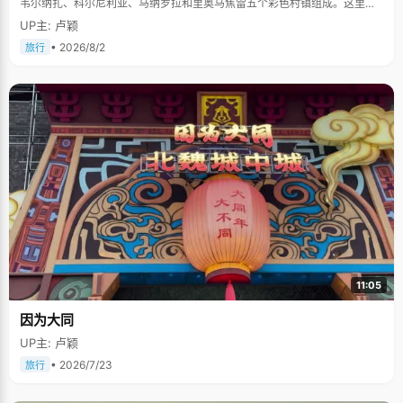
韦尔纳扎、科尔尼利亚、马纳罗拉和里奥马焦雷五个彩色村镇组成。这里依
山傍海，房屋色彩斑斓，1997年被列为世界文化遗产。
UP主: 卢颖
• 2026/8/2
旅行
11:05
因为大同
UP主: 卢颖
• 2026/7/23
旅行