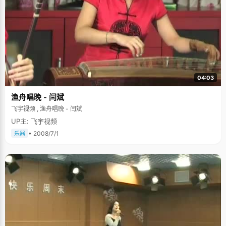
负。" 常方舟说，"不要把高考看成一场非常痛苦的旅行，而当作一段唯美的
风景，当认真走过这段路以后，回首时会觉得它是段非常值得回忆的记忆"，
其实不管是高考，还是生活中的一件件小事情，都需要用心认真对待，不是
吗？
04:03
渔舟唱晚 - 闫斌
飞宇视频 , 渔舟唱晚 - 闫斌
UP主: 飞宇视频
• 2008/7/1
乐器