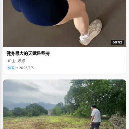
00:52
健身最大的天赋是坚持
UP主: 婷婷
• 2026/7/5
体育