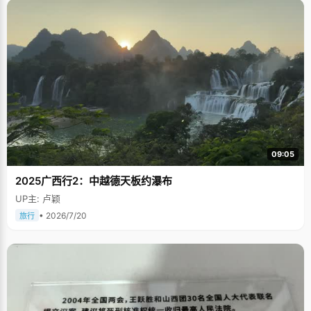
09:05
2025广西行2：中越德天板约瀑布
UP主: 卢颖
• 2026/7/20
旅行