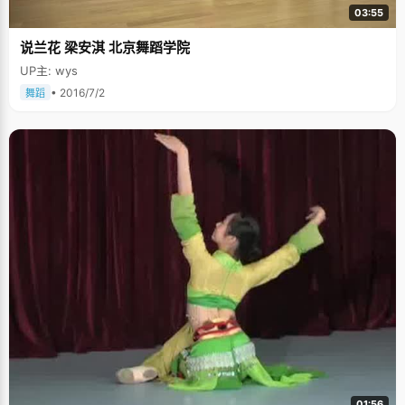
的体育成绩越来越好。初中的时候，刘涵凭借高挑的身材入选学校篮球队，
03:55
一路打拼到队长的位置。"在这个团队中，每个人要发挥自己能力，也要尊重
别人，与他人交流。团队合作精神在篮球和学习中都很重要，在高三后期，
说兰花 梁安淇 北京舞蹈学院
我跟战友们一起学习一起交流，形成了一个很强的队伍，携手走过高三岁
月。" 打篮球，缓解了刘涵紧张的学习压力，锻炼她坚强的意志力，也让刘
UP主: wys
涵学会了永不言弃，"哪怕最后只剩下三秒钟，也有可能反败为胜。"记得有
一次英语演讲大赛，因为不是昆明本地学生，口语和竞赛能力都比别人差，
• 2016/7/2
舞蹈
刘涵抱着一种自卑的心态去参加比赛。比赛之前，刘涵做了很多准备，可是
当轮到自己上台的时候，刘涵重重的摔了一跤，眼镜和书本摔得老远。整个
会场顿时一片寂静，鸦雀无声，刘涵清晰的听到自己的心脏急速跳动的声
音，"我都做了那么多准备了，不能在最后的时候放弃掉。"于是刘涵装作很
从容的将书本和眼镜捡回来，整理好自己之后，抱着一股"豁出去"的心情走
上演讲台，那天，她头一次没有错误的将所有演讲稿说完了，在评委还没有
给出分数之前，全场爆发出了雷鸣般的掌声，之后刘涵以第一名的成绩争取
到了代表远南省参加全国比赛，第一次走出了家门。 当刘涵问老师为什
么选自己的时候，老师回答："因为那一天你摔倒了，但是你站起来了。"从
中刘涵得到一点启发："辨正地看待人生中的一次次挫折，一次次跌倒，很可
能在你跌倒并且站起来之后，你将迎来一个全新的人生。" 爸爸妈妈独特的教
育方式让我循规蹈矩 刘涵说爸爸妈妈有一个很独特的教育方式，就是反
其道而行。在学习上，爸爸妈妈从来不太关心，每次考试都不问成绩，只问
名次，如果是第一名，爸爸妈妈什么都不说，如果不是第一名就会给刘涵一
点小奖励，一个洋娃娃，一本书，就算一顿丰盛的晚餐，也能让刘涵感觉很
幸福，心里想下一次要考个第一给他们看看。周末的时候，爸爸妈妈经常带
刘涵出去玩，看到她在那埋头读书，就会在一边说："出来看电视吧"，或
者"出来上网吧"，每当这个时候，刘涵都不理睬他们。爸妈经常会给她很大
的钞票，50或者100，刘涵通常就只要一块或者两块钱来花。"他们就是利用
小孩子叛逆的心理，做别的家长认为不该做的事情，我反而会往别的家长认
为应该做的事情上去做，变得很自觉了。" 刘涵非常喜欢看鲁迅的杂文，
01:56