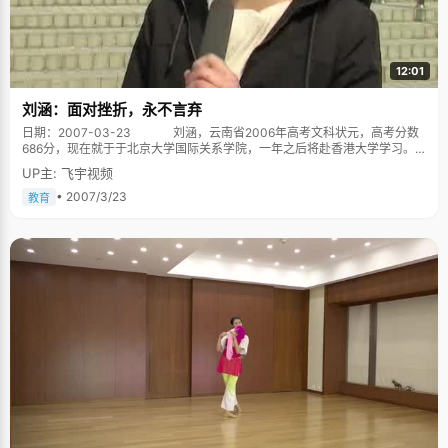
12:01
刘涵：面对挫折，永不言弃
日期：2007-03-23 刘涵，云南省2006年高考文科状元，高考分数
686分，现在就于于北京大学国际关系学院，一年之后将赴香港大学学习。
不同的时期有不同的老师为我领跑 小学的时候，刘涵是第一名，初中的
UP主: 飞宇视频
时候，她还是第一，一位数学老师说，"永远不要把自己当作一个非常优秀的
学生，这样会有很多压力，"于是刘涵把自己当作一个永远追求上进的差生，
• 2007/3/23
教育
以一个比较平和谦虚的心态去看待每一次考试。于是中考的时候，她拿了第
一。面对大家很高的期望，刘涵情绪波动很大，开始怀疑自己是否还能拿第
一，语文老师说："当你放弃拿状元的那一天，你就一定能拿状元，"于是，
刘涵抱着不带任何功利的心态去面对学习和考试，于是，高考的时候，她如
愿的拿了第一，"非常幸运，在不同的时期，有不同的老师为我领跑"。
刘涵在学习上也不是一直都阳光灿烂的，高考的第一次省统测，刘涵没考
好，从第一的位置上掉了下来，当时她感觉很痛苦，几乎对自己失去了信
心，毕竟那是检验高考能力的第一战。余秋雨说过："我们应该感谢苦难，是
苦难教会了我们成长。"正是这次考试教会了刘涵失败的感觉，懂得在失败的
时候怎样去调节，"学习的过程是一个翻山越岭的过程，你现在状态很好，处
于山峰，那你要做好下坡的准备。当你处于山腰的时候，我们就要努力的爬
坡，努力达到下一个山峰。" 辨证的看待每一次得失 小的时候，刘涵的
体质非常不好，爸爸说"身体是练出来的"，于是将小刘涵扔进了家附近的水
库，于是刘涵学会了游泳。小学的时候，刘涵体育从来都考不及格，爸爸就
说，"你去跳绳吧，"于是在几万次单调乏味的绳子撞击地面的声响中，刘涵