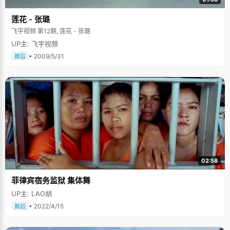
她觉得鲁迅的每篇文章都直指人心，是对人们灵魂和思想的拷问，"鲁迅的文
章，不仅是在批判国名性，也是在拷问每个人的心灵。每次读鲁迅的文章，
莲花 - 张璐
我都感觉接受了一次精神洗礼，受益很多。"刘涵对鲁迅的一句话感触很
深："真正的勇士，敢于正视淋漓的鲜血，敢于直面惨淡的人生，"面对挫折
飞宇视频 第12期, 莲花 - 张璐
不要逃避，更不要放弃。 状元寄语：引用美国一个著名教育学家的
话："成功其实很简单，成功就是一句话，成功等于一个伟大的目标和持之以
UP主: 飞宇视频
恒的奋斗"，高考，加油！
• 2009/5/31
舞蹈
02:58
菲律宾宿务监狱 集体舞
UP主: LAO胡
• 2022/4/15
舞蹈