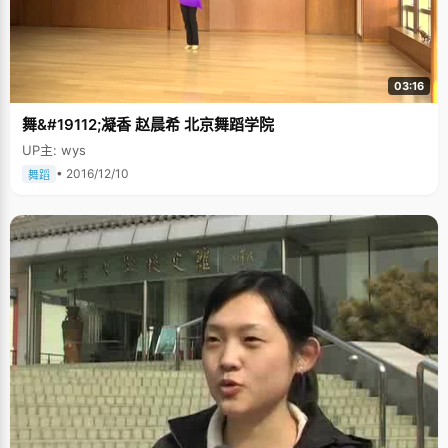
03:16
舞&#19112;凝香 赵晨希 北京舞蹈学院
UP主: wys
• 2016/12/10
舞蹈