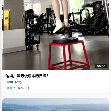
00:58
运动，是最低成本的自爱！
UP主: 婷婷
• 2026/7/8
体育