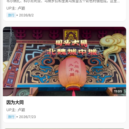
韦尔纳扎、科尔尼利亚、马纳罗拉和里奥马焦雷五个彩色村镇组成。这里依
山傍海，房屋色彩斑斓，1997年被列为世界文化遗产。
UP主: 卢颖
• 2026/8/2
旅行
11:05
因为大同
UP主: 卢颖
• 2026/7/23
旅行