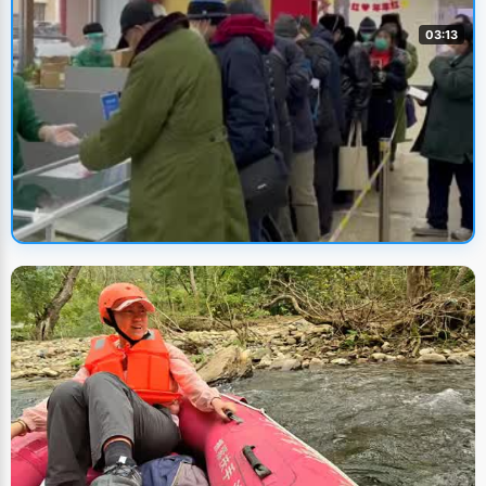
03:13
🔥 火热上新
2023兔年首日封今日发行
UP主: 侯海涛
• 2023/1/5
人文