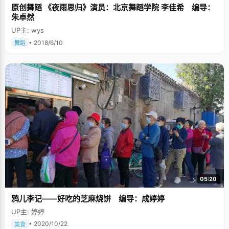
原创舞蹈 《夜雨思归》演员：北京舞蹈学院 李佳希 编导：
朱卓然
UP主: wys
• 2018/6/10
舞蹈
05:20
鸦儿李记——好吃的芝麻烧饼 编导：成婷婷
UP主: 婷婷
• 2020/10/22
美食