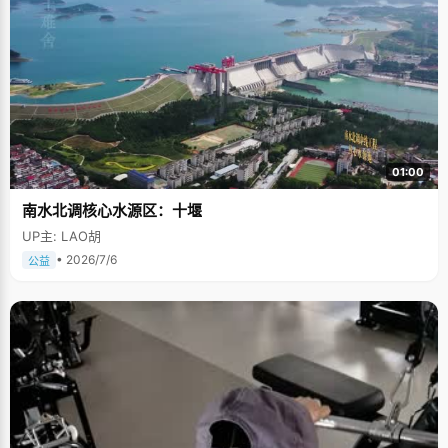
01:00
南水北调核心水源区：十堰
UP主: LAO胡
• 2026/7/6
公益