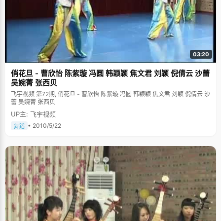
03:20
俏花旦 - 曹欣怡 陈紫璇 冯圆 韩颖颖 焦文君 刘颖 倪倩云 沙蕾
吴婉菁 张西贝
飞宇视频 第72期, 俏花旦 - 曹欣怡 陈紫璇 冯圆 韩颖颖 焦文君 刘颖 倪倩云 沙
蕾 吴婉菁 张西贝
UP主: 飞宇视频
• 2010/5/22
舞蹈