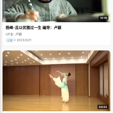
12:15
杨绛-且以优雅过一生 编导：卢颖
UP主: 卢颖
• 2023/3/21
公益
04:53