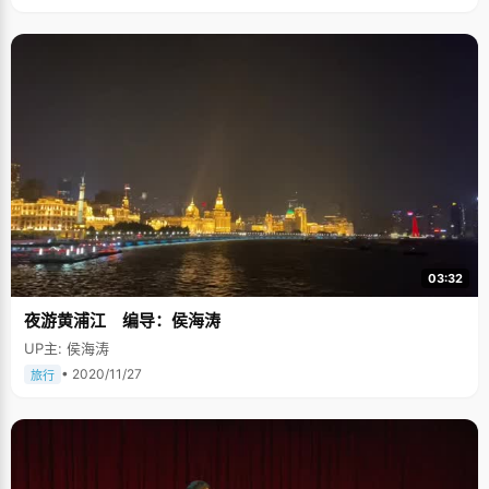
03:32
夜游黄浦江 编导：侯海涛
UP主: 侯海涛
• 2020/11/27
旅行