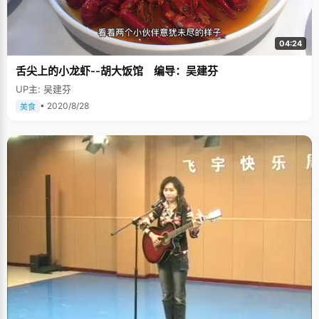
04:24
舌尖上的小龙虾--胡大饭馆 编导：吴建芬
UP主: 吴建芬
• 2020/8/28
美食