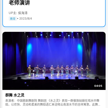
老师演讲
UP主: 侯海涛
• 2023/8/4
教育
04:05
群舞 水之灵
表演者：中国歌剧舞剧院 舞剧团 《水之灵》表现一群傣族姑娘在戏水中舞
蹈，以欢快、灵动和柔美的舞蹈语汇来诠释云南泼水节的吉祥寓意。此舞蹈