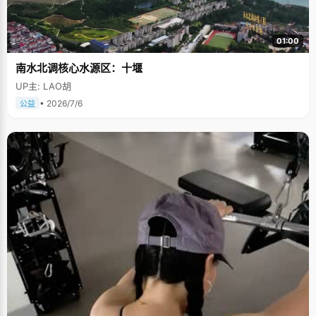
01:00
南水北调核心水源区：十堰
UP主: LAO胡
• 2026/7/6
公益