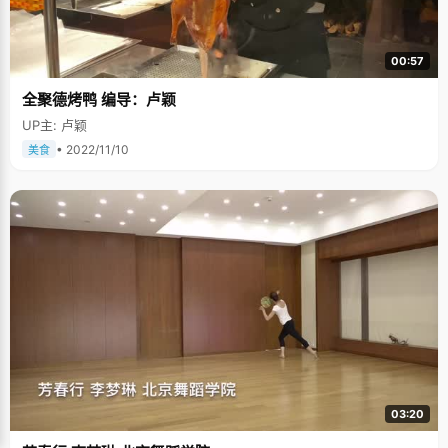
00:57
全聚德烤鸭 编导：卢颖
UP主: 卢颖
• 2022/11/10
美食
03:20