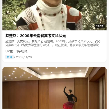
15:57
赵楚然：2009年云南省高考文科状元
赵楚然：美女状元，爱好文艺 赵楚然，2009年云南省高考文科状元，高考
分数676分（省优秀学生加分20分），现在就读于北京大学光华管理学院。
第一眼的感觉，赵楚然很有艺术气质，尤其是她站在树下侧头安静的拉动小
UP主: 飞宇视频
提琴的感觉，非常的优雅和淡然。高挑的身材，白皙的皮肤，说话温柔文
静，一双大眼镜好像会说话一样，让我们再一次惊叹，"美女状元果然不一
• 2009/11/20
教育
样"。大家哈哈玩笑着，赵楚然一下子羞红了脸。 高考之前，赵楚然想过自己
会当状元，她的成绩一直在年级里排前几名，而一直平静淡然的性格，越到
后期越是稳定上升，所有人都认为她有这个能力当状元。"小时候来过北大，
觉得北大很美，尤其是未名湖，博雅塔，绿树成荫，风景如画，大师精英很
多，非常向往。自己的成绩在那里，我就想着要选择最好的，北大是中国最
好的大学，光华是北大最好的专业，所以一直努力的想考这里。" 学习好，习
惯从小养成 赵楚然考上状元，并不是那么让人意外的事情，她的成绩从小都
比较突出，没有什么太大的波澜，基本稳居前几名。问到学习的诀窍，她很
认真的思索了半天，愣是没有所得，只好很抱歉的说，"从小到大，我最大的
优势就是听话吧"。 赵楚然说，"爸爸妈妈从小特别注意培养我的学习习惯，
尤其是学习的自控能力。他们要求我在规定的时间内完成该完成的事情，不
准拖拉。每天放学后，都要督促我先做完作业才能去玩。小时候很乖，很听
话，也不哭不闹，让我怎么样我就照着做，慢慢的就形成习惯了，他们不