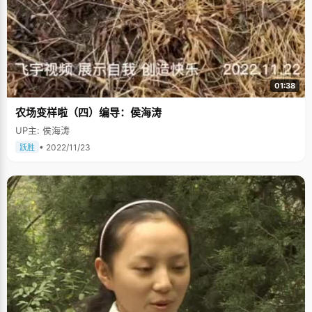
01:38
农场变样啦（四）编导：侯海涛
UP主: 侯海涛
• 2022/11/23
跃胜