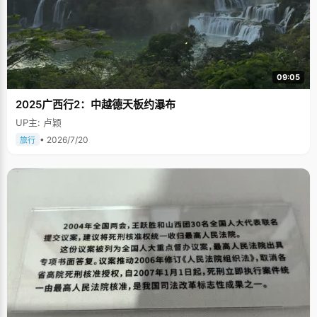
09:05
2025广西行2：中越德天板约瀑布
UP主: 卢颖
• 2026/7/20
旅行