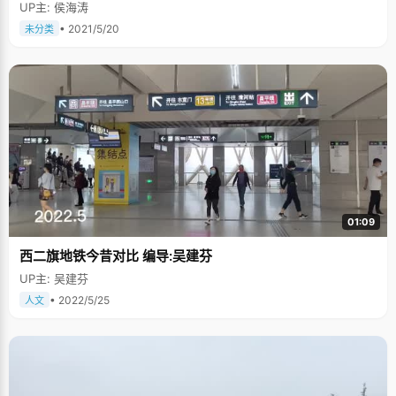
UP主: 侯海涛
• 2021/5/20
未分类
01:09
西二旗地铁今昔对比 编导:吴建芬
UP主: 吴建芬
• 2022/5/25
人文