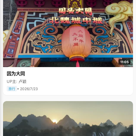
11:05
因为大同
UP主: 卢颖
• 2026/7/23
旅行