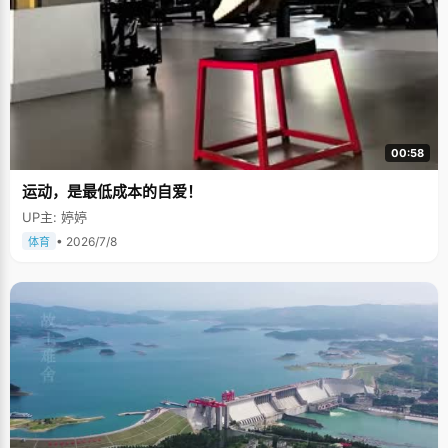
00:58
运动，是最低成本的自爱！
UP主: 婷婷
• 2026/7/8
体育