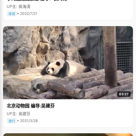
UP主: 侯海涛
• 2022/7/21
体育
03:27
北京动物园 编导:吴建芬
UP主: 吴建芬
• 2021/3/28
旅行