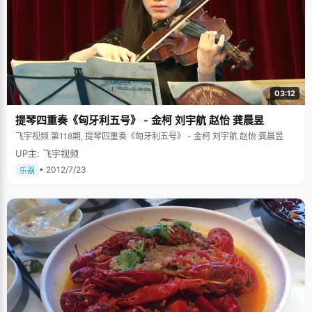
03:12
提琴四重奏《匈牙利五号》 - 金柯 刘宇航 赵怡 龚晨昱
飞宇视频 第118期, 提琴四重奏《匈牙利五号》 - 金柯 刘宇航 赵怡 龚晨昱
UP主: 飞宇视频
• 2012/7/23
乐器