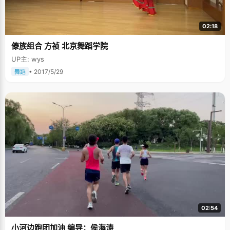
说，我也会去这样做。至于学习的诀窍秘诀，还真是没有，而且好像学习也
不是那么辛苦的事情，跟着老师认真学就行了"。其实每个人的智力和能力并
一定有很大的差别，真正起到差异决定因素的，恰恰就是那些做事的过程和
02:18
态度，一个细心的人和一个粗心的人做同样的事，往往会有不同的效果。不
只一个状元提到，学习自控能力，效率对于学习的重要性，可见小细节和好
傣族组合 方祯 北京舞蹈学院
习惯，确实是学习中不可缺少的。 赵楚然的妈妈是历史老师，家里的书架上
摆满个各种各样的历史书籍，性格安静的赵楚然，有空的时候就翻看这些
UP主: wys
书，《资治通鉴》、《中国史纲》、《黄帝的故事》&hellip;&hellip;从小就
浸染在一种深厚的文化底蕴中，让本来就安静的性子更加的恬淡和安宁，做
• 2017/5/29
舞蹈
事能够沉静、专心。家里能放东西的地方全都堆满了书籍和杂志，可见之处
皆有书，给赵楚然营造了一个学习氛围浓郁的环境。 爱好文艺 赵楚然的妈妈
是老师，非常注重孩子的早期教育，她认为，小孩子培养多方面的才能是必
要的，可以提升整个人的素养和气质。 "小时候妈妈给我很多的前期教育，带
我学唱歌，学画画，学电子琴，想着培养我的音乐素养。后来看小提琴比较
轻便，我就喜欢上了小提琴"。练琴非常辛苦，为了保证每天两个小时的练琴
时间，赵楚然必须把每天的时间都充分利用起来，以最快的效率完成作
业。"刚开始学练习夹琴，一动不动，哭了好几回，妈妈骂过也打过，还好最
终坚持了下来"。赵楚然三年级开始学习小提前，初三拿到业余十级的证
书。"刚开始学小提琴的时候，是想走艺术道路的，后来看学习成绩还不错，
就没有坚持了"，如果真如当初所想，估计现在站在我们面前的，大概会是某
个音乐学院的状元也不定呢。赵楚然唱歌也很好，在学校的各种活动中，都
显露过出色的嗓音。 "昨夜西风凋碧树"、"衣带渐宽终不悔"、"众里寻她千百
度、蓦然回首，那人却在灯火阑珊处"，赵楚然将自己的整个学习过程用王国
维《人间词话》中的三句话来概括了，如今站在北大校园中，她略微有了些
辛苦历练后的畅快满足，"虽然在光华，我的基础可能稍微弱了一些，但是既
02:54
然选择了这里，就会认真努力的学习，挑战一下自己"。 关于未来，赵楚然有
了自己模糊的规划，"我想先就业吧，锻炼自己，积攒点经验，最后还是想出
小河边跑团加油 编导：侯海涛
国深造，我想学习会是不断继续的"。