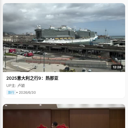
12:28
2025意大利之行9：热那亚
UP主: 卢颖
• 2026/6/30
旅行