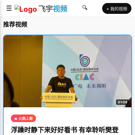
☰
飞宇
视频
🔍
+ 我的视频
推荐视频
01:08
🔥 火热上新
浮躁时静下来好好看书 有幸聆听樊登