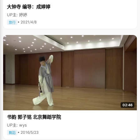
大钟寺 编导：成婷婷
UP主: 婷婷
• 2021/4/8
旅行
02:46
书韵 郭子铭 北京舞蹈学院
UP主: wys
• 2016/5/23
舞蹈