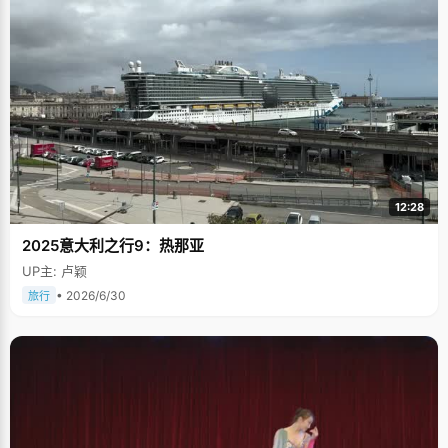
12:28
2025意大利之行9：热那亚
UP主: 卢颖
• 2026/6/30
旅行