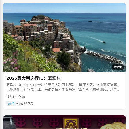
13:28
2025意大利之行10：五渔村
五渔村（Cinque Terre）位于意大利西北部利古里亚大区。它由蒙特罗索、
韦尔纳扎、科尔尼利亚、马纳罗拉和里奥马焦雷五个彩色村镇组成。这里依
山傍海，房屋色彩斑斓，1997年被列为世界文化遗产。
UP主: 卢颖
• 2026/8/2
旅行