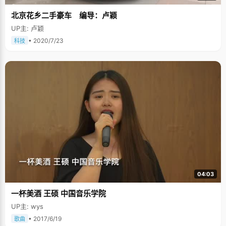
北京花乡二手豪车 编导：卢颖
UP主: 卢颖
• 2020/7/23
科技
04:03
一杯美酒 王硕 中国音乐学院
UP主: wys
• 2017/6/19
歌曲