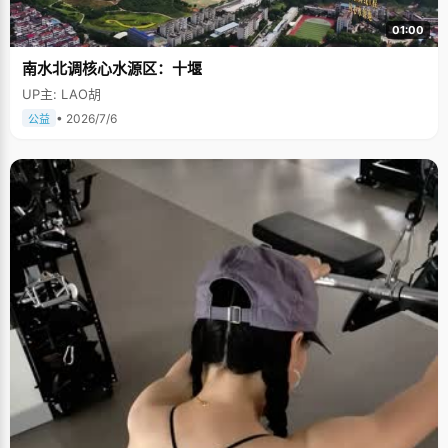
01:00
南水北调核心水源区：十堰
UP主: LAO胡
• 2026/7/6
公益