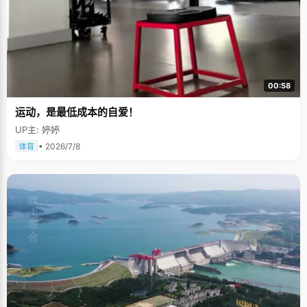
00:58
运动，是最低成本的自爱！
UP主: 婷婷
• 2026/7/8
体育