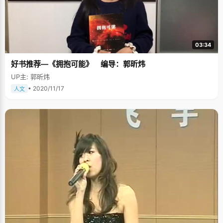
03:34
好书推荐—《拥抱可能》 编导：郭昕炜
UP主: 郭昕炜
• 2020/11/17
人文