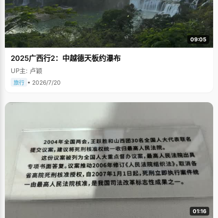
09:05
2025广西行2：中越德天板约瀑布
UP主: 卢颖
• 2026/7/20
旅行
01:16