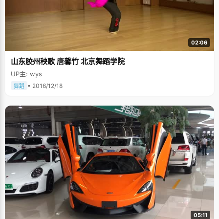
02:06
山东胶州秧歌 唐馨竹 北京舞蹈学院
UP主: wys
• 2016/12/18
舞蹈
05:11