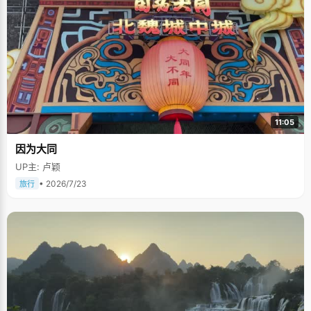
11:05
因为大同
UP主: 卢颖
• 2026/7/23
旅行