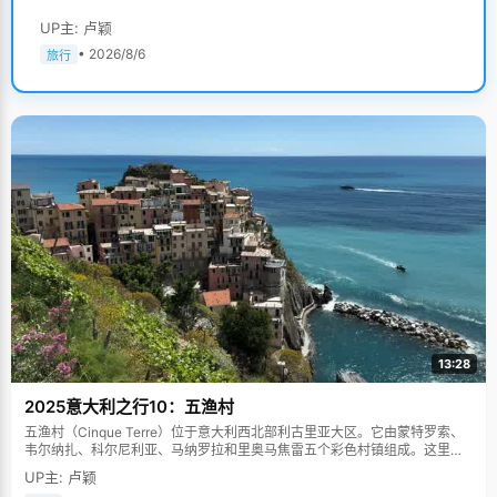
UP主: 卢颖
• 2026/8/6
旅行
13:28
2025意大利之行10：五渔村
五渔村（Cinque Terre）位于意大利西北部利古里亚大区。它由蒙特罗索、
韦尔纳扎、科尔尼利亚、马纳罗拉和里奥马焦雷五个彩色村镇组成。这里依
山傍海，房屋色彩斑斓，1997年被列为世界文化遗产。
UP主: 卢颖