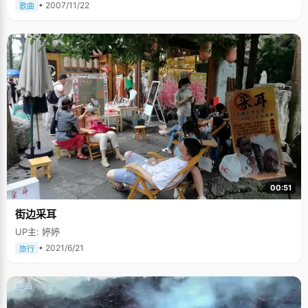
• 2007/11/22
歌曲
00:51
街边采耳
UP主: 婷婷
• 2021/6/21
旅行