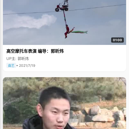
01:00
高空摩托车表演 编导：郭昕炜
UP主: 郭昕炜
• 2021/7/19
曲艺