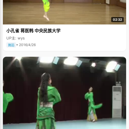
了，等初中以后再慢慢理解吧，自此他基本就没教过我英语了，都让我自己
跟着老师去学习和找感觉。"汪天一学习英语的诀窍就是找语感，背课文，看
英语读物，写东西，这些都是学好英语最有效的办法。直到高中以后，汪天
一才有了与爸爸交流英语的机会。 汪天一并不比其他孩子聪明，但有个最大
02:32
的优势就是能静，他从小就非常听话，很自觉，性格里就充满了安静的因
素，基本不淘气，甚至没有打过架。当其他小学生都在外玩耍，玩电子游戏
小孔雀 蒋医韩 中央民族大学
的时候，他每天放学回家也能自觉作业，看书，小学毕业的时候，他已经看
完了中国四大名著。 细节决定一切 汪天一的高中生活非常规律，每天早上六
UP主: wys
点起床，晚上十点半准时睡觉，中午还要睡一个小觉，并没有比别人多花多
少时间在学习上，平时还经常踊跃参与学校活动，但是成绩一直都名列前
• 2016/4/26
舞蹈
茅，汪天一对自己做了一个总结，那就是"细节决定一切"，汪天一的辅导员
也曾如此评价过他。 "我会注意理解一个东西，一个概念。一般人只是记住概
念而已，而我会深入进去验证这个概念，分析哪些概念是需要深入理解
的，"汪天一说，"理解的去记忆比死记硬背更容易印象深刻，要用的时候也
能融会贯通。"汪天一不搞题海战术，但是总有老师或者同学说他做的题比任
何人多，深思一下，只能说汪天一的如此记忆法让他看到题目略加分析之后
就能把所需概念公式等信手拈来，灵活运动，做题速度和效率自然要高很
多。 在家里，汪天一的爸爸妈妈是宏观导向性的家长，他们不会对孩子的事
情事无巨细的都管到，往往只是引导性的列出一个大概，比如这个阶段应该
完成一个什么样的事情，至于如何去完成，该注意什么等都由汪天一自己把
握，渐渐也培养了他注重细节的习惯。 学校里的积极分子 汪天一是一个非常
活跃的男生，从一年级开始就当班长了，高中时候更是学校社团的活跃分
子，课外活动参加了不少，加上成绩优异，在学校里算是小名人了。12年的
班长经验磨练出一个干练、热情的汪天一，"我现在与人交流的能力挺强的，
至少不会怕生，与各个班的同学都混得很熟。" 人们对清华男生的评价往往是
低调，沉闷四个字，汪天一是个例外。到了清华以后，他也没有静下来，刚
进大一就竞选了班长，这学期又申请进入团委做事，他认为，在大学学习固
然重要，参加学生工作也是锻炼组织、社交等综合素质的一个好机会，这些