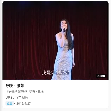
常爱笑，面对我们的镜头也能够非常大方的唱歌，我们都被她外向活泼的好
性格感染了。未来的路很长，希望杨纯子能够拥有一路顺风的好运气。
05:10
呼唤 - 张茉
飞宇视频 第99期, 呼唤 - 张茉
UP主: 飞宇视频
• 2012/4/27
歌曲