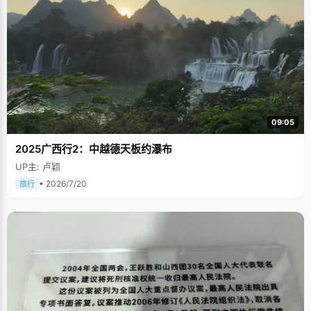
09:05
2025广西行2：中越德天板约瀑布
UP主: 卢颖
• 2026/7/20
旅行