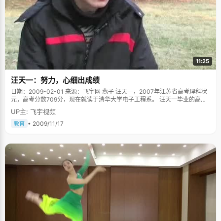
11:25
汪天一：努力，心细出成绩
日期：2009-02-01 来源：飞宇网 燕子 汪天一，2007年江苏省高考理科状
元，高考分数709分，现在就读于清华大学电子工程系。 汪天一毕业的高中
在省里边算是二流中学吧，这里的生源都是省一中挑过一轮的，尽管如此，
UP主: 飞宇视频
每过三四年，学校里总能出一个全省状元，高考之前，汪天一就掰着指头盘
算过，如果不是自己那就是下一届的师弟师妹了，反正就在这两年。汪天一
• 2009/11/17
教育
的成绩在年级很有优势的，所以努努力很有希望，就算当不了状元，能上清
华也算实现了自己的梦想了。 汪天一中考时的成绩是足够上省重点的，但是
为里离家近一些，他最后选择了父亲所在的学校读高中，他觉得，二流中学
之所以二流，不是师资的问题，而是生源的问题。成绩是可以努力的，只要
肯下功夫，在那里都能出好成绩的。所以，汪天一这一努力，果然出了个状
元，也为当校长的父亲争了一口气。 曾经的英语差生 "你学习那么好，是聪
明的因素吗？" "没有了，我智商才87呢，还没有及格"，汪天一哈哈笑了起
来，"不过我们宿舍一个牛人拍着肩膀安慰我说他智商也是87的时候，我心里
就平衡了。" 汪天一高考英语考了146分，不过他曾经也在英语上很不开窍。
汪天一读小学的时候，作为英语特级教师的爸爸曾经试着给儿子英语早期教
育，就教了汪天一两个英语单词，岂料费了半天功夫，汪天一还是一脸茫
然，不知所以的样子。"爸爸无可奈何的放弃了，认为我的英语理解能力太差