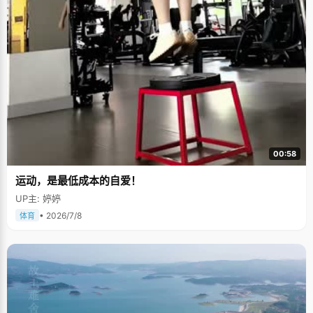
00:58
运动，是最低成本的自爱！
UP主: 婷婷
• 2026/7/8
体育