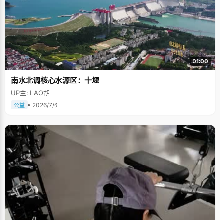
01:00
南水北调核心水源区：十堰
UP主: LAO胡
• 2026/7/6
公益