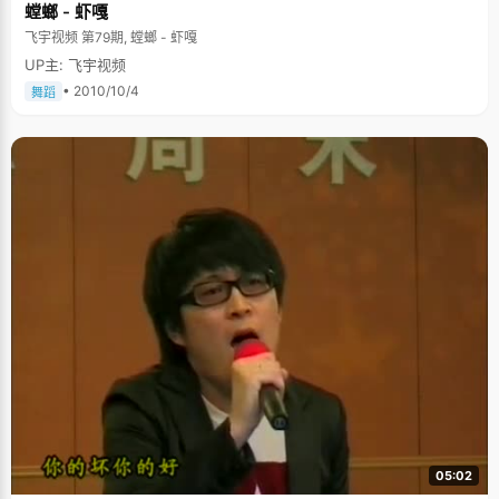
螳螂 - 虾嘎
飞宇视频 第79期, 螳螂 - 虾嘎
UP主: 飞宇视频
• 2010/10/4
舞蹈
05:02