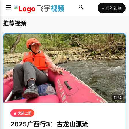
☰
飞宇
视频
🔍
+ 我的视频
推荐视频
11:42
🔥 火热上新
2025广西行3：古龙山漂流