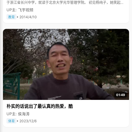
于浙江省长兴中学，就读于北京大学光华管理学院。 初见杨纯子，她笑起来
温柔可爱的样子就给我们留下了深刻的印象，开朗大方的她嘻嘻哈哈地和我
UP主: 飞宇视频
们分享了很多她成长中的故事。 排球女将初长成 杨纯子这个名字虽然听起来
柔柔弱弱的，但是她却是一个格外积极向上并且充满正能量的姑娘。在高三
• 2014/4/10
教育
最紧张的那段学习时间，杨纯子还在每天练习排球。每日独自一个人的练习
是枯燥无趣的，采访过程中杨纯子也笑着回忆那段经历，她告诉我们："觉得
每日都会有很大的压力，因为每天要花3个小时去练排球，这就比别人少了三
个小时的学习时间，也会在心里觉得有些慌张。"那些日子是老爸老妈给了她
支持，每天晚上老爸都会接她下晚自习，然后会在路上和她聊天，让她缓解
紧张的压力。通过不断地练习，杨纯子也成为了国家二级运动员，在经历了
高考之后，她也体会到了那段独自练习排球给她带来的积极意义。"我觉得会
让我更加有恒心和更加坚韧吧，对性格还是有一定的好影响的。"现在的杨纯
子已经彻底的把排球当成了好朋友，每周末空闲的时间还会和好朋友一起去
打排球，放松身心。 充满青春正能量 杨纯子是个对生活充满热情的姑娘，她
有着属于这个年纪的特有的激情，兴趣广泛的她想把每一个爱好都认真培
养。她喜欢唱歌，在KTV唱歌的时候是响当当的麦霸；她喜欢跳街舞和读
书；最近的纯子还受一个朋友影响迷上了摄影。除此之外，她还一直计划着
要在大学期间完成两个梦想：一是和舍友一起去西藏、青海等地旅行；二是
参加支教活动，奉献自己的青春正能量。在她看来，就应该趁着年轻做许多
感兴趣的事情，才不会愧对青春两个字。 来到北大之后，纯子的生活也发生
01:49
了改变。以前的纯子在生活中，会有一些散漫，在她看到身边的朋友都在高
效率、快节奏的完成着学习和工作的时候，纯子也会在他们的影响下变得效
朴实的话说出了最认真的热爱，酷
率更高。 除了生活上的转变以外，杨纯子还在恋爱态度上发生了很大的变
化。随着年龄的增长，她会更加明确爱情到底是什么，会开始思考想拥有怎
UP主: 侯海涛
样的爱情，也会在遇见一些人之后开始更加成熟地相信爱情。 面对许多尚不
明确的未来，杨纯子一心只想先做好眼前的事，但是她也有个初步计划，因
• 2023/12/6
体育
为家在浙江，她希望能够在上海或者杭州工作，离家很近，平时工作可以忙
碌，但闲暇的时候可以一家人一起出去游玩、晒太阳。 在采访中，杨纯子非