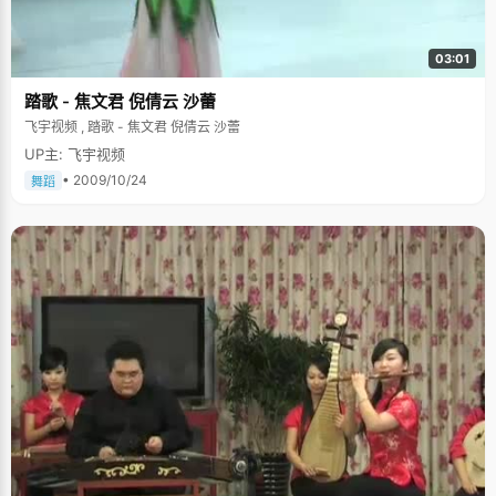
都是以后走上社会的必备。忙了工作，汪天一的学习也没落下，他悄悄吐
露，上个学年他的成绩班级第一呢。 当初选择电子工程系的时候，汪天一的
理想是做第三代互联网，即3G，没想到随着网络技术的高速发展，如今3G
03:01
已经渐趋完善了。"我得再想想做个什么好"，汪天一挠挠头发，"现在先把专
业学好吧，做个合格的清华生。"什么算是合格的清华男生呢？汪天一的答案
踏歌 - 焦文君 倪倩云 沙蕾
是：专业过硬，社会工作要好，对社会有足够的责任心。他一直在这么努力
着，我们也期待着三年之后再次见到汪天一时候的样子，一定能如他所愿
飞宇视频 , 踏歌 - 焦文君 倪倩云 沙蕾
吧。
UP主: 飞宇视频
• 2009/10/24
舞蹈