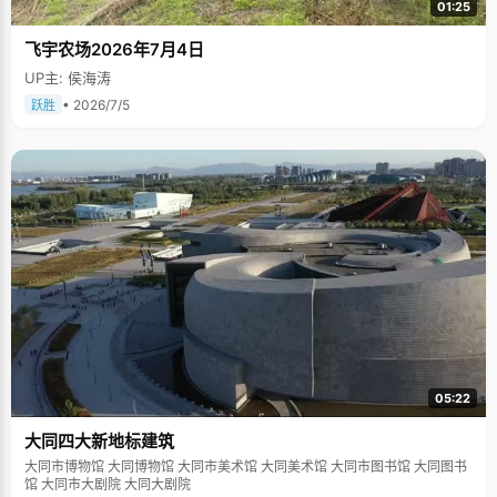
01:25
飞宇农场2026年7月4日
UP主: 侯海涛
• 2026/7/5
跃胜
05:22
大同四大新地标建筑
大同市博物馆 大同博物馆 大同市美术馆 大同美术馆 大同市图书馆 大同图书
馆 大同市大剧院 大同大剧院