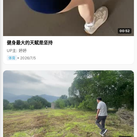
00:52
健身最大的天赋是坚持
UP主: 婷婷
• 2026/7/5
体育