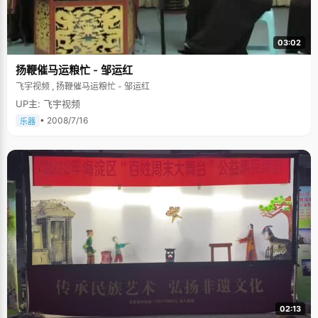
03:02
扬鞭催马运粮忙 - 邹运红
飞宇视频 , 扬鞭催马运粮忙 - 邹运红
UP主: 飞宇视频
• 2008/7/16
乐器
02:13