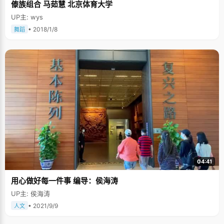
傣族组合 马茹慧 北京体育大学
UP主: wys
• 2018/1/8
舞蹈
04:41
用心做好每一件事 编导：侯海涛
UP主: 侯海涛
• 2021/9/9
人文