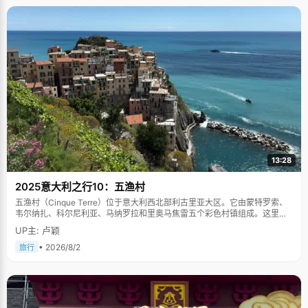
13:28
2025意大利之行10：五渔村
五渔村（Cinque Terre）位于意大利西北部利古里亚大区。它由蒙特罗索、
韦尔纳扎、科尔尼利亚、马纳罗拉和里奥马焦雷五个彩色村镇组成。这里依
山傍海，房屋色彩斑斓，1997年被列为世界文化遗产。
UP主: 卢颖
• 2026/8/2
旅行