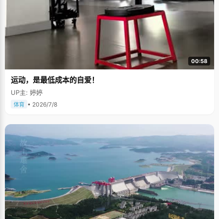
00:58
运动，是最低成本的自爱！
UP主: 婷婷
• 2026/7/8
体育