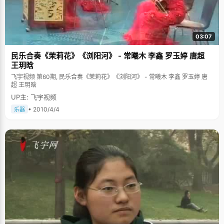
03:07
民乐合奏《茉莉花》《浏阳河》 - 常曦木 李鑫 罗玉婷 唐超
王玥晗
飞宇视频 第60期, 民乐合奏《茉莉花》《浏阳河》 - 常曦木 李鑫 罗玉婷 唐
超 王玥晗
UP主: 飞宇视频
• 2010/4/4
乐器