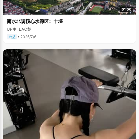
01:00
南水北调核心水源区：十堰
UP主: LAO胡
• 2026/7/6
公益