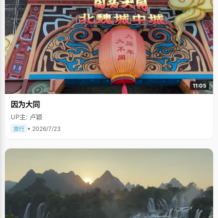
11:05
因为大同
UP主: 卢颖
• 2026/7/23
旅行