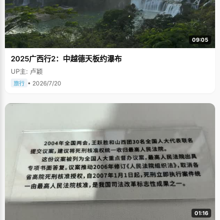
09:05
2025广西行2：中越德天板约瀑布
UP主: 卢颖
• 2026/7/20
旅行
01:16