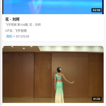
兴趣和信心。 "后来因为学习忙起来了，就不经常画了。高考前我就想，等高
考完自后要拼命的画"，杨改慧说，"因为喜欢画画，我选择了建筑系"。 清华
大学作为人生的第一个也是最重大的一个目标，杨改慧已经实现了，因为家
02:58
庭的原因，经济的原因，她可能不能那么随心所欲，但她希望通过大学这个
崭新的平台，拥有一些自己的追求，"我想作一名建筑师，追求一点艺术的东
花 - 刘珂
西"。
飞宇视频 第106期, 花 - 刘珂
UP主: 飞宇视频
• 2012/5/26
舞蹈
01:32