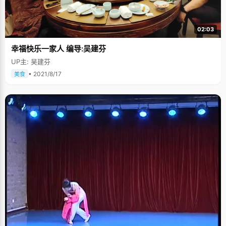
者看书。慢慢的我们也就不看了。"在如今的社会里，要有一个好的未来，只
能通过考学走出农村，这是所有农村人的一个共识。对于爸爸的严厉，杨改
慧非常的理解，在学习上加倍的努力，每次都能考回一个好的成绩。 为让孩
子有好的教育环境，杨改慧的爸爸想了很多办法，初中的时候将杨改慧和弟
02:03
弟转到了城里去上学。"农村的教育环境和城里孩子还是很不一样的。刚到城
里的时候，我觉得跟他们相比有很大的差距，他们学习能力很强，性格开
幸福快乐一家人 编导:吴建芬
朗，与他们相比，自己显得特别拘谨和内向，"杨改慧说。为了克服自己的自
卑，杨改慧把更多的时间和精力花在了学习上，用好成绩来证明自己的实
UP主: 吴建芬
力。 相比爸爸的严厉，妈妈是孩子们最安心的避风港，每次在学习上碰到难
题或者不开心的时候，杨改慧会回家找妈妈聊聊天，陪她逛逛街，完全放松
• 2021/8/17
美食
心情，之后用一个好的状态重新投入学习。 我比别的同学都努力 天赋和努
力，杨改慧选择后者，她的好成绩都付出了很多汗水和精力。 "我属于那种特
别特别努力的学生，班上没有几个同学能够比得上我努力的"，杨改慧
说，"每天早上5：00准时起床，晚上10：00才回宿舍睡觉。除了必要的吃
饭之类的时间，我基本都在教室里学习。" 杨改慧喜欢总结，在已有题型的基
础上再分成细节来总结，比其他同学更加深入和细致，"我的物理总结了一大
本笔记本，数学有三本。我会对自己说，如果不总结，做这些题就白费了，
我要求自己每道题都要有收获才行。" 杨改慧每天都逼着自己清醒有效率的学
习，尤其是放弃保送之后，她更是一刻都不敢放松，压力太大的时候，她会
去跑步，晚上一个人在漆黑空旷的操场上一圈一圈的跑，一边跑一边对自己
说鼓励的话，憧憬着美好的未来，直到浑身都没劲了，大汗淋漓了才罢休。
杨改慧哭过，闹过，但都是自己一个人偷偷的，她不想把自己的坏情绪带个
比人徒增烦恼。 因为漫画喜欢建筑学 杨改慧非常喜欢画画，"小时候因为羡
慕漂亮的漫画作品迷上画画，跟着一个学画画的姐姐学习多一段时间，有一
点点基础"，杨改慧说，"小学的时候特别喜欢看漫画，买了很多漫画书回
来，在家里拟摩漫画作品，一天到晚的画，基本都不出屋。"为画得更好一
点，杨改慧特意报名参加了一个绘画班，学习水彩、素描。美术老师将他的
作品送去参加比赛，拿到了一个银奖、一个二等奖，更鼓励了杨改慧画画的