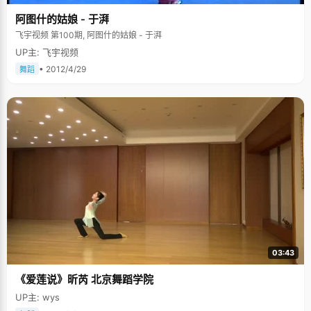
阿图什的姑娘 - 于湃
飞宇视频 第100期, 阿图什的姑娘 - 于湃
UP主: 飞宇视频
• 2012/4/29
舞蹈
03:43
《爱莲说》昕芮 北京舞蹈学院
UP主: wys