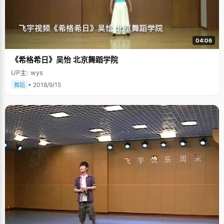
04:06
《希格希日》吴怡 北京舞蹈学院
UP主: wys
• 2018/9/15
舞蹈