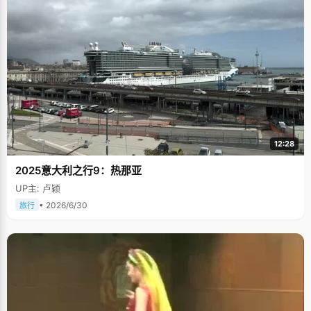
12:28
2025意大利之行9：热那亚
UP主: 卢颖
• 2026/6/30
旅行