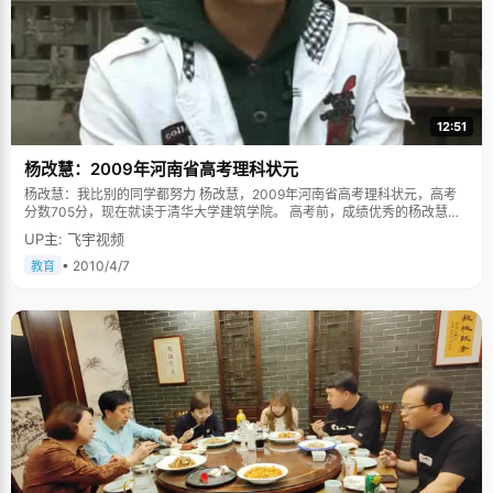
12:51
杨改慧：2009年河南省高考理科状元
杨改慧：我比别的同学都努力 杨改慧，2009年河南省高考理科状元，高考
分数705分，现在就读于清华大学建筑学院。 高考前，成绩优秀的杨改慧有
资格参加学校的保送生考试，虽然没争取北大的自主招生名额，但以她的成
UP主: 飞宇视频
绩保送一个很不错的重点大学完全没有问题。正在她犹豫不决参加哪所大学
考试时，班主任老师对她说，"如果高考能考上清华北大的话，就不要去考其
• 2010/4/7
教育
他学校了，这是你的梦想，应该去试一试"。杨改慧的理想是清华大学，对于
一个没有背景，家境一般的孩子，她没有雄厚的资本去赌自己的命运。"放弃
保送资格的时候，还是会后怕的，看到同班两个被保送的同学轻松学习，我
会想自己会不会连那些大学都考不上呢"，杨改慧说，"但是放弃了，就没有
退路了，只能放手一搏。" 人生总是在不断的选择中，每一条路都有不同的风
景和坎坷，有时候看起来平坦的不一定能有伟岸的阁楼，看似荆棘遍布雾气
弥漫的，最终却能豁然开朗，得见美景。懂得放弃才有所收获，这是杨改慧
拿到状元时候最大的感触。 严谨的家风，妈妈是个调和剂 杨改慧出生在一个
普通的农村家庭，在家里排行老二，有一个姐姐和一个弟弟。父亲文化程度
不高，但是对孩子的期望很大，要求特别严格。"爸爸管得很严，尤其在学习
上，有非常高的标准，考差了不行，会说，考好了会给一点奖励，"杨改慧
说，"小时候看电视时间稍微长一点，爸爸就会严令禁止，让我们去做作业或