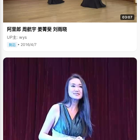
的笑了："没有那么伟大了，我觉得帮助别人是一件很自然的事情，在帮她时
候我也得到了很多帮助，她有时候会提出一些我忽略了的问题，大家就一起
讨论，共同进步。助人也是助己嘛。" 大学里，闫欣报名参加了元培排球队，
03:07
她喜欢很多人一起运动的感觉，尽管现在技术还很稚嫩，"你这个球漏掉了，
其他人赶紧将它救起来，大家都在为一个共同的目标奋斗，一起努力才能打
阿里郎 周航宇 姜菁斐 刘雨晓
好。总有一天，我也会打得很好的，"闫欣自信满满的笑了起来。 宽以待人，
严于律己 对待朋友，闫欣总是一腔的热情和真诚，对待自己和学习，她却格
UP主: wys
外严格，在老师眼中，闫欣是个做事认真，心思细密的孩子。高三时候的化
学老师清楚地记得这么一件事情：当时很多化学练习书上都会出现一道题，
• 2016/4/7
舞蹈
在三个化学反应均能发生的情况下，判断是什么物质，所有人都没有发现什
么不对，细心的闫欣发现题目所给的条件不够充分，有些反应是没有办法实
现的，于是拿着课本去找老师。老师的思路跟答案一致，便将闫欣的观点反
驳了回来。闫欣不甘心，为了证明自己的观点，下晚自习之后，她一个人呆
在教室里，查了很多资料和数据，弄到大半夜才回去睡觉。在这么多数据的
支持下，化学老师也同意了闫欣的观点。 闫欣的故事还很多，高三时候，她
陪着老师跑了整整大半年的晨跑，高考结束的那个晚上，她给老师发短
信："老师，明天我还陪你跑步"；高考看考场的那天，同学们走后，闫欣她
一个人将生活了两年的教室打扫得干干净净，关好门窗，最后才离开
&hellip;&hellip;虽然在闫欣看来，这都是些不足提起的小事情，但正是从这
些小事上，我们看到了一个谦和、认真、诚恳、自强的女孩，态度决定了一
切，这大概就是她优秀的原因吧。