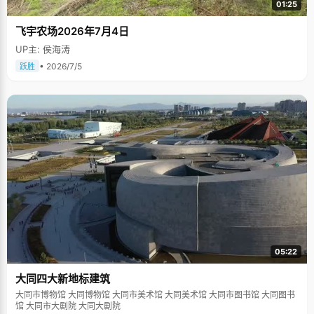
01:25
飞宇农场2026年7月4日
UP主: 侯海涛
• 2026/7/5
跃胜
05:22
大同四大新地标建筑
大同市博物馆 大同博物馆 大同市美术馆 大同美术馆 大同市图书馆 大同图书
馆 大同市大剧院 大同大剧院