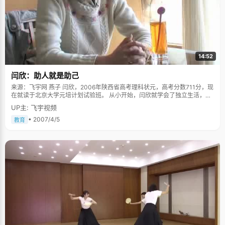
14:52
闫欣：助人就是助己
来源：飞宇网 燕子 闫欣，2006年陕西省高考理科状元，高考分数711分，现
在就读于北京大学元培计划试验班。 从小开始，闫欣就学会了独立生活，每
天闫欣脖子上挂一串钥匙，妈妈不在家的时候，就一个人端着个饭盒去食堂
UP主: 飞宇视频
打饭，一个人吃饭，放学后回到家一个人将作业认真完成。 2006年9月，怀
揣着北京大学的录取通知书，闫欣拖着大大的行李箱，一个人坐上了开往北
• 2007/4/5
教育
京的火车，看着窗外泪眼婆娑的妈妈，闫欣装出很开心的笑容，她想向所有
人证明，自己已经长大，能够独立完成自己的事情了。到北大报到那天，在
站满了忙碌的家长的宿舍里，闫欣挤在角落里铺床，到超市买生活日用品，
拿着地图熟悉美丽的校园。 助人就是助己 在五四运动场边上找到闫欣的时
候，她正一个人静静的坐在操场边上看英语，一见到我们，她就露出了灿烂
的笑容，让人感觉很亲切。据闫欣的妈妈说，从三岁开始，小闫欣身后总会
跟着一串小朋友，不管到哪里，都特别容易跟人亲近。闫欣的同学老师们对
她的一致评价就是无私，乐于助人，闫欣害羞的笑了，急忙辩解："其实没有
那么伟大了，我只是特别喜欢跟别人呆在一起。"虽然对小时候的记忆已经不
是特别清晰了，但在初中和高中阶段，闫欣一直有很好的人缘，每次评选三
好学生，优秀班干部之类的，基本都是全票通过。 闫欣有一个女同学，数学
不是很好，只考了70分，作为数学科代表，闫欣主动承担起给这个同学解题
的工作，在闫欣的帮助下，女孩高考数学拿到了140分的好成绩。闫欣腼腆