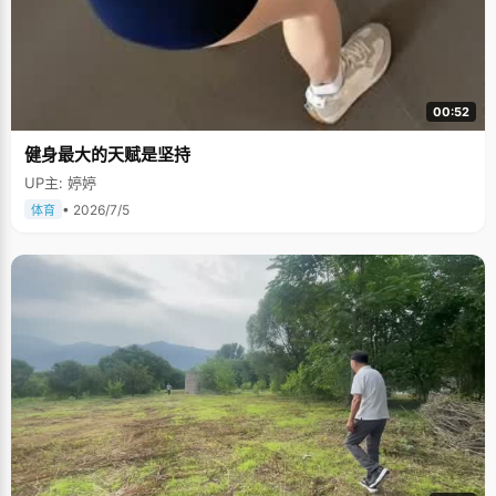
00:52
健身最大的天赋是坚持
UP主: 婷婷
• 2026/7/5
体育