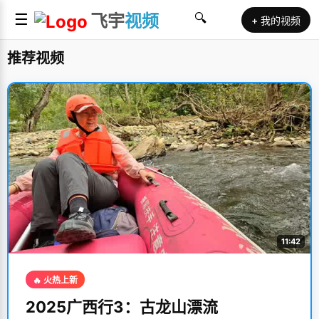
☰
飞宇
视频
🔍
+ 我的视频
推荐视频
11:42
🔥 火热上新
2025广西行3：古龙山漂流