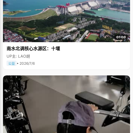
01:00
南水北调核心水源区：十堰
UP主: LAO胡
• 2026/7/6
公益