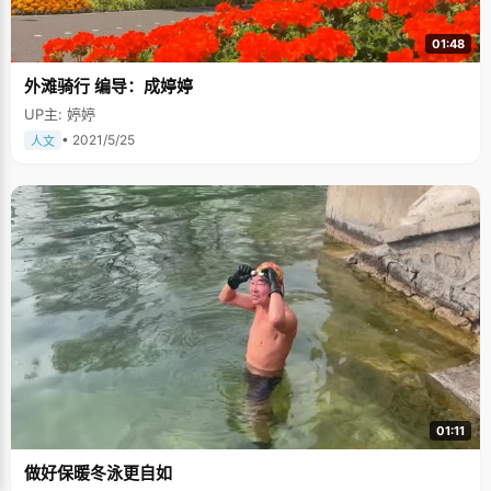
01:48
外滩骑行 编导：成婷婷
UP主: 婷婷
• 2021/5/25
人文
01:11
做好保暖冬泳更自如