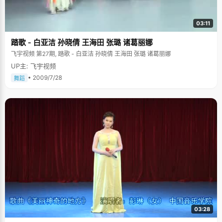
03:11
踏歌 - 白亚洁 孙晓倩 王海田 张璐 诸葛丽娜
飞宇视频 第27期, 踏歌 - 白亚洁 孙晓倩 王海田 张璐 诸葛丽娜
UP主: 飞宇视频
• 2009/7/28
舞蹈
03:28