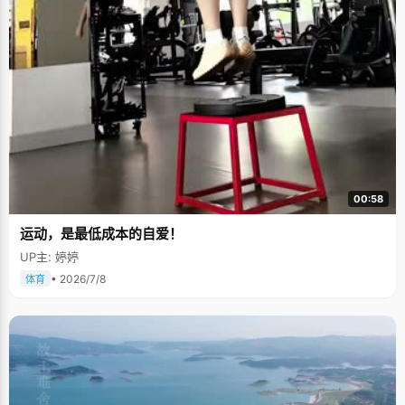
00:58
运动，是最低成本的自爱！
UP主: 婷婷
• 2026/7/8
体育