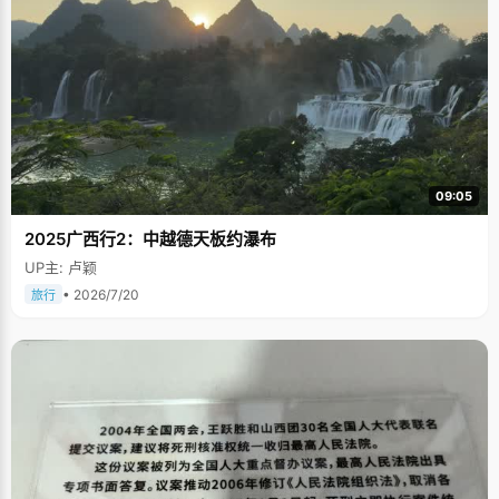
09:05
2025广西行2：中越德天板约瀑布
UP主: 卢颖
• 2026/7/20
旅行