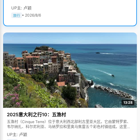
UP主: 卢颖
• 2026/8/6
旅行
13:28
2025意大利之行10：五渔村
五渔村（Cinque Terre）位于意大利西北部利古里亚大区。它由蒙特罗索、
韦尔纳扎、科尔尼利亚、马纳罗拉和里奥马焦雷五个彩色村镇组成。这里依
山傍海，房屋色彩斑斓，1997年被列为世界文化遗产。
UP主: 卢颖