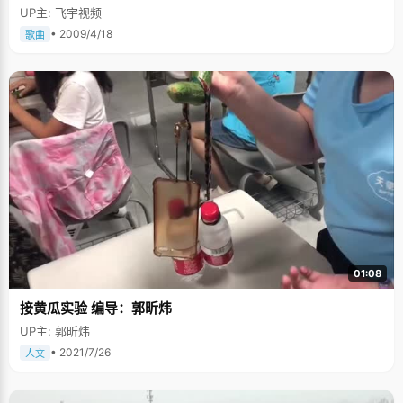
UP主: 飞宇视频
• 2009/4/18
歌曲
01:08
接黄瓜实验 编导：郭昕炜
UP主: 郭昕炜
• 2021/7/26
人文