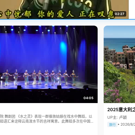
02:27
04:05
2025意大利
傣族姑娘在戏水中舞蹈，以
UP主: 卢颖
蹈语汇来诠释云南泼水节的吉祥寓意。此舞蹈多次在中国人
• 2026/8/
旅行
表演，一直得到赞誉其舞美，人美，寓意美。。