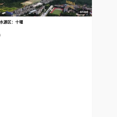
01:00
水源区：十堰
6