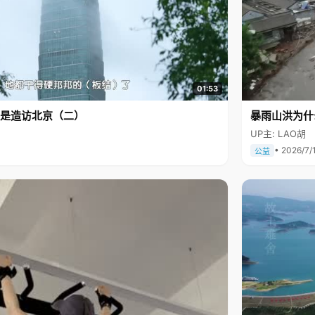
01:53
是造访北京（二）
暴雨山洪为什
UP主: LAO胡
• 2026/7/
公益