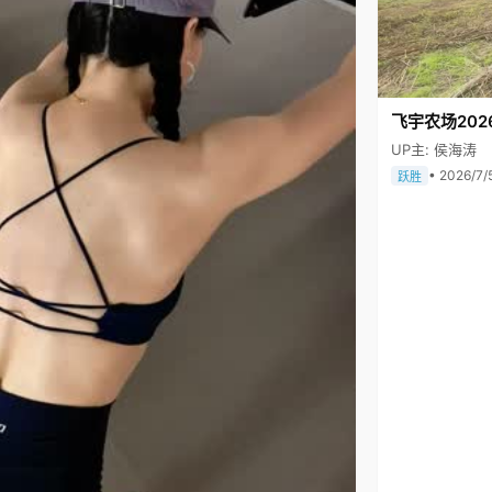
飞宇农场202
UP主: 侯海涛
• 2026/7/
跃胜