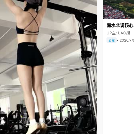
南水北调核心
UP主: LAO胡
• 2026/7/
公益