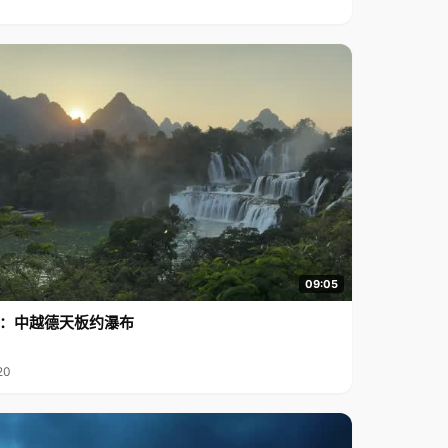
09:05
行2：中越德天板约瀑布
20