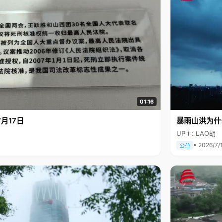
01:16
月17日
暴雨山洪为什
UP主: LAO胡
• 2026/7/
公益