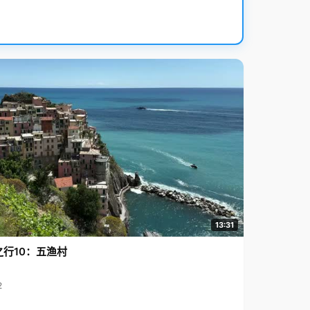
13:31
之行10：五渔村
2