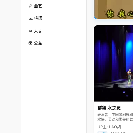
🎉 曲艺
💻 科技
💋 人文
🌍 公益
群舞 水之灵
表演者：中国歌剧舞剧院 舞剧团 《水之灵》表现一群
欢快、灵动和柔美的舞
民大会堂及国际舞台上
UP主: LAO胡