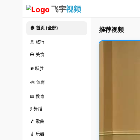
飞宇
视频
🏠 首页 (全部)
推荐视频
🚢 旅行
🍔 美食
⛽ 跃胜
🚲 体育
📖 教育
💃 舞蹈
🎵 歌曲
🎸 乐器