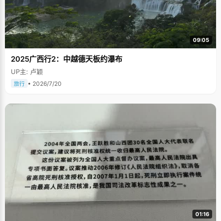
09:05
2025广西行2：中越德天板约瀑布
UP主: 卢颖
• 2026/7/20
旅行
01:16