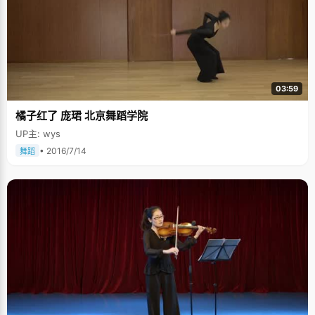
03:59
橘子红了 庞珺 北京舞蹈学院
UP主: wys
• 2016/7/14
舞蹈