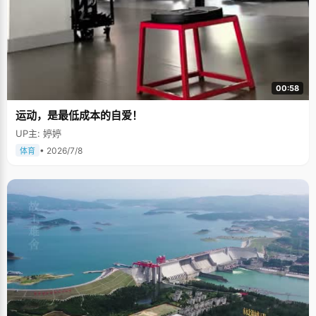
00:58
运动，是最低成本的自爱！
UP主: 婷婷
• 2026/7/8
体育