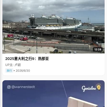
12:28
2025意大利之行9：热那亚
UP主: 卢颖
• 2026/6/30
旅行