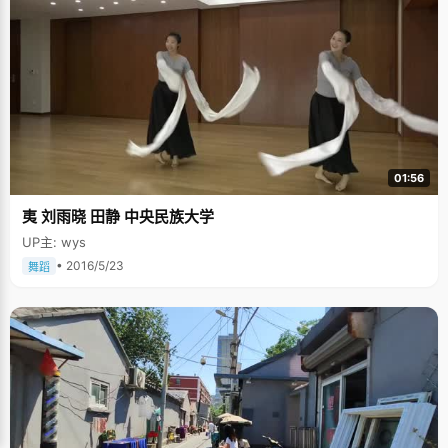
01:56
夷 刘雨晓 田静 中央民族大学
UP主: wys
• 2016/5/23
舞蹈