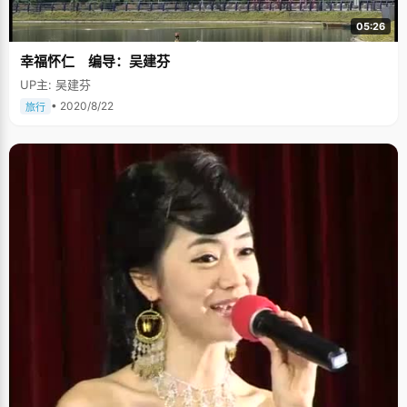
05:26
幸福怀仁 编导：吴建芬
UP主: 吴建芬
• 2020/8/22
旅行