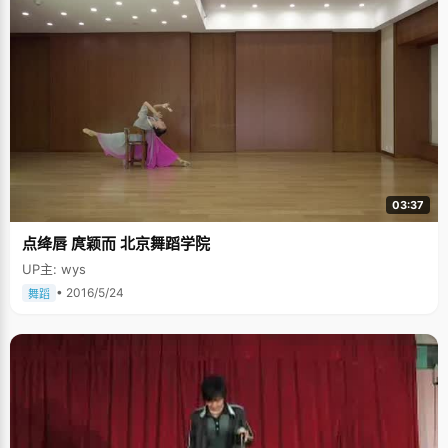
03:37
点绛唇 庹颖而 北京舞蹈学院
UP主: wys
• 2016/5/24
舞蹈