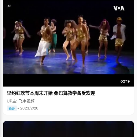
02:19
里约狂欢节本周末开始 桑巴舞教学备受欢迎
UP主: 飞宇视频
• 2023/2/20
舞蹈