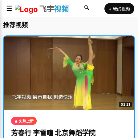
☰
飞宇
视频
🔍
+ 我的视频
推荐视频
02:21
🔥 火热上新
芳春行 李雪暄 北京舞蹈学院