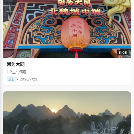
11:05
因为大同
UP主: 卢颖
• 2026/7/23
旅行