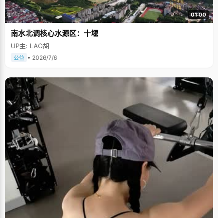
01:00
南水北调核心水源区：十堰
UP主: LAO胡
• 2026/7/6
公益