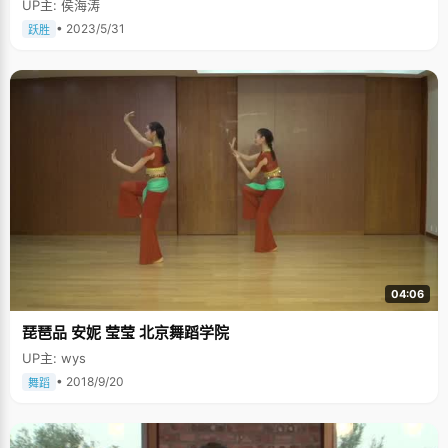
UP主: 侯海涛
• 2023/5/31
跃胜
04:06
琵琶品 安妮 莹莹 北京舞蹈学院
UP主: wys
• 2018/9/20
舞蹈