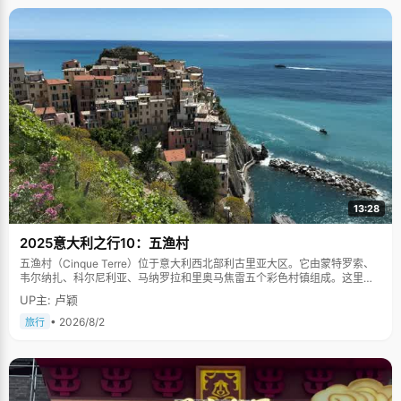
13:28
2025意大利之行10：五渔村
五渔村（Cinque Terre）位于意大利西北部利古里亚大区。它由蒙特罗索、
韦尔纳扎、科尔尼利亚、马纳罗拉和里奥马焦雷五个彩色村镇组成。这里依
山傍海，房屋色彩斑斓，1997年被列为世界文化遗产。
UP主: 卢颖
• 2026/8/2
旅行