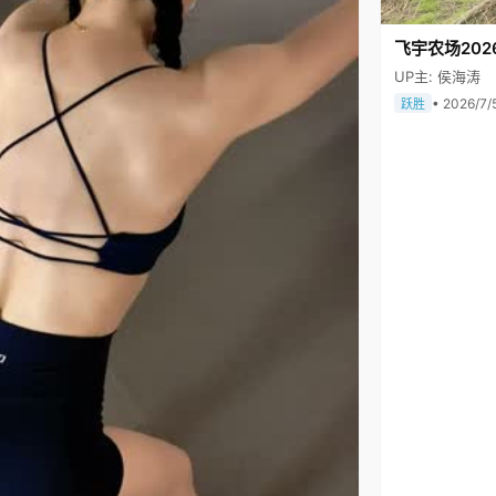
飞宇农场202
UP主: 侯海涛
• 2026/7/
跃胜