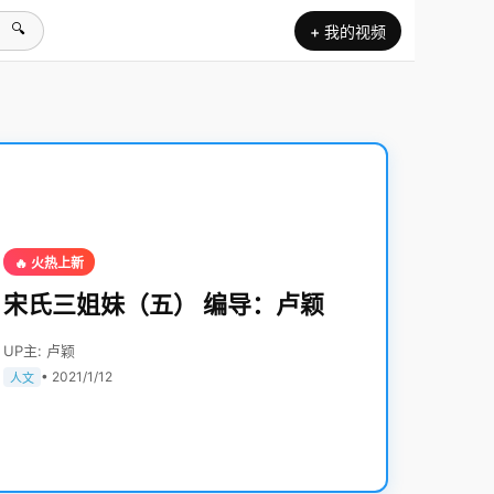
🔍
+ 我的视频
🔥 火热上新
宋氏三姐妹（五） 编导：卢颖
UP主: 卢颖
• 2021/1/12
人文