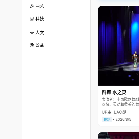
🎉 曲艺
💻 科技
💋 人文
🌍 公益
群舞 水之灵
表演者：中国歌剧舞剧院 舞剧团 《水之灵》表现一群
欢快、灵动和柔美的舞
民大会堂及国际舞台上
UP主: LAO胡
• 2026/8/5
舞蹈