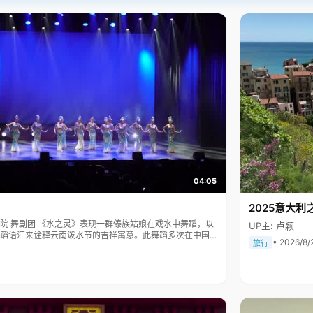
04:05
2025意大利
傣族姑娘在戏水中舞蹈，以
UP主: 卢颖
蹈语汇来诠释云南泼水节的吉祥寓意。此舞蹈多次在中国人
• 2026/8/
旅行
表演，一直得到赞誉其舞美，人美，寓意美。。