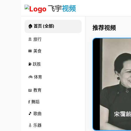
飞宇
视频
🏠 首页 (全部)
推荐视频
🚢 旅行
🍔 美食
⛽ 跃胜
🚲 体育
📖 教育
💃 舞蹈
🎵 歌曲
🎸 乐器