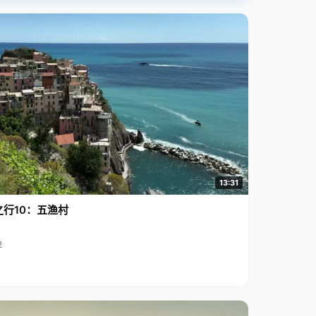
13:31
之行10：五渔村
2