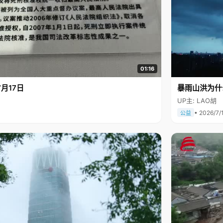
01:16
月17日
暴雨山洪为什
UP主: LAO胡
• 2026/7/
公益