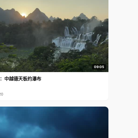
09:05
行2：中越德天板约瀑布
20