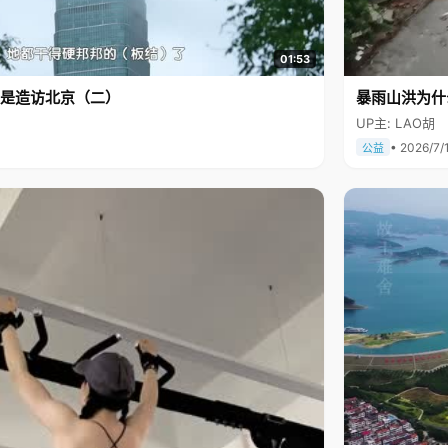
01:53
是造访北京（二）
暴雨山洪为什
UP主: LAO胡
• 2026/7/
公益