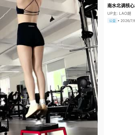
南水北调核心
UP主: LAO胡
• 2026/7/
公益