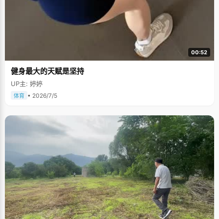
00:52
健身最大的天赋是坚持
UP主: 婷婷
• 2026/7/5
体育