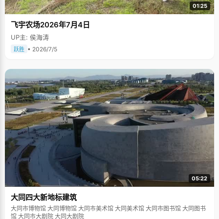
01:25
飞宇农场2026年7月4日
UP主: 侯海涛
• 2026/7/5
跃胜
05:22
大同四大新地标建筑
大同市博物馆 大同博物馆 大同市美术馆 大同美术馆 大同市图书馆 大同图书
馆 大同市大剧院 大同大剧院