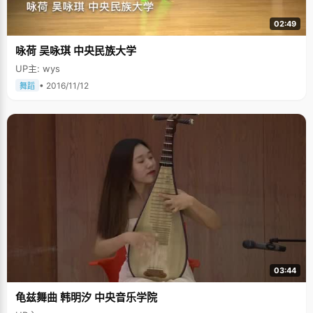
02:49
咏荷 吴咏琪 中央民族大学
UP主: wys
• 2016/11/12
舞蹈
03:44
龟兹舞曲 韩明汐 中央音乐学院