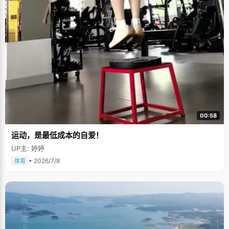
00:58
运动，是最低成本的自爱！
UP主: 婷婷
• 2026/7/8
体育