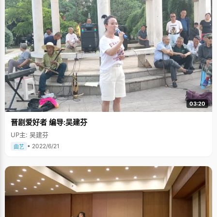
03:20
晋剧爱好者 编导:吴建芬
UP主: 吴建芬
• 2022/6/21
曲艺