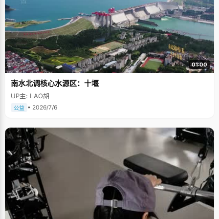
01:00
南水北调核心水源区：十堰
UP主: LAO胡
• 2026/7/6
公益