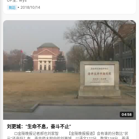
• 2018/10/14
舞蹈
04:58
刘更城：“生命不息，奋斗不止”
□金陵晚报记者郝也刘家智 【金陵晚报报道】会有谁的分数比“状
元”还高吗？有。南京师大附中的刘更城，以语文127分、数学138分、英语