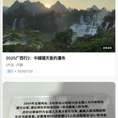
09:05
2025广西行2：中越德天板约瀑布
UP主: 卢颖
• 2026/7/20
旅行