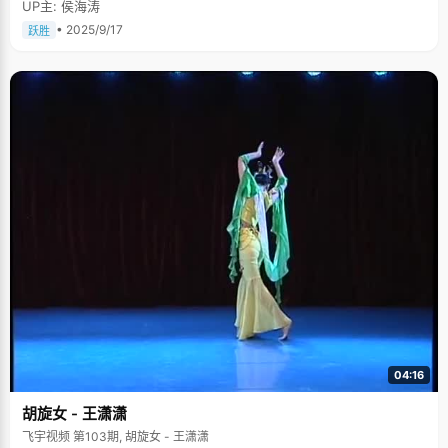
UP主: 侯海涛
• 2025/9/17
跃胜
04:16
胡旋女 - 王潇潇
飞宇视频 第103期, 胡旋女 - 王潇潇