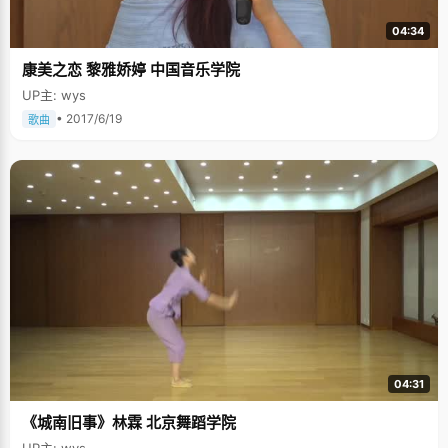
04:34
康美之恋 黎雅娇婷 中国音乐学院
UP主: wys
• 2017/6/19
歌曲
04:31
《城南旧事》林霖 北京舞蹈学院
UP主: wys