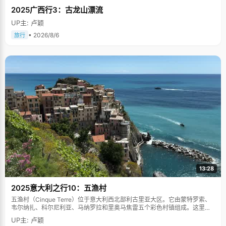
2025广西行3：古龙山漂流
UP主: 卢颖
• 2026/8/6
旅行
13:28
2025意大利之行10：五渔村
五渔村（Cinque Terre）位于意大利西北部利古里亚大区。它由蒙特罗索、
韦尔纳扎、科尔尼利亚、马纳罗拉和里奥马焦雷五个彩色村镇组成。这里依
山傍海，房屋色彩斑斓，1997年被列为世界文化遗产。
UP主: 卢颖