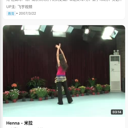
143分、物理144分、化学148分，拿到总分700分，比省“状元”黄梦娜还高
UP主: 飞宇视频
8分。因为他是清华大学保送生，虽然参加了高考，但高考成绩不参加江苏省
普通高考考生排名，所以他的老师和同学都叫他“无冕之王”。 “刘更城不
• 2007/3/22
教育
光是今年高考的‘无冕之王’，还是江苏、浙江、上海的‘总状元’”，南京师大附
中校办的张老师说，在清华大学2006年保送生暨自主招生冬令营选拔考试
中，刘更城的笔试、面试总成绩位居榜首，在参加考试的340名学生中，一
举摘得江、浙、沪三省（市）状元。所以在高考前，他已经拿到了清华大学
自动化系的录取通知书。 在南京师大附中校园里，刘更城是一个几乎所
有师生都耳熟能详的名字。因为在高中3年里，他取得的成绩实在令人侧目。
2004年获得全国高中学生化学竞赛江苏赛区一等奖（有保送资格）、2005
年获全国高中学生物理竞赛江苏赛区一等奖（有保送资格）、2005年获全国
高中学生数学联赛江苏赛区一等奖…… 刘更城是泰兴张桥人，初中就读
于张桥中学，初升高时被南京师大附中省招班录取。刘更城认为，自己的成
功得益于儿时养成的良好习惯，得益于父母严格而孜孜不倦的教诲。他的父
亲是一名退休小学教师，母亲在家务农。 这个家庭没有给他物质的享
受，但父母对他的要求却让他受益终身。 刚入学时，父亲对他写字方面
要求特别严格，手把手地教了他整整3年。刘更城说，父亲不光让他写出了一
手好字，更让他养成了“对待学习的一种态度，一种追求卓越、精益求精的精
神”。 来到附中后，刘更城如鱼得水。他积极参加体育节、科技节、合唱
节等各种活动，闲暇时间看自己喜欢的文学和历史书，《汉书》、《续资治
通鉴》、《二十四史》，图书馆成了他“淘宝”的场所。(编辑暴雪)
03:14
Henna - 米拉