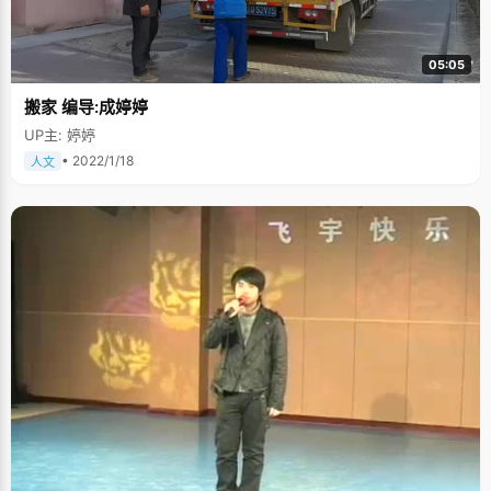
05:05
搬家 编导:成婷婷
UP主: 婷婷
• 2022/1/18
人文