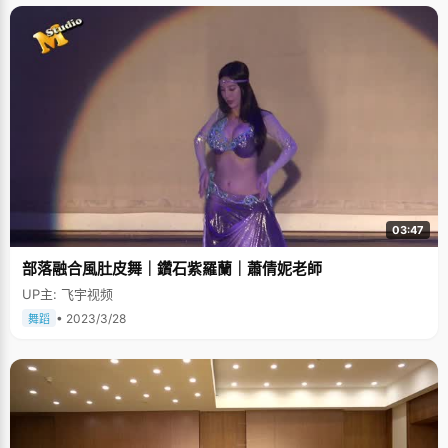
03:47
部落融合風肚皮舞｜鑽石紫羅蘭｜蕭倩妮老師
UP主: 飞宇视频
• 2023/3/28
舞蹈