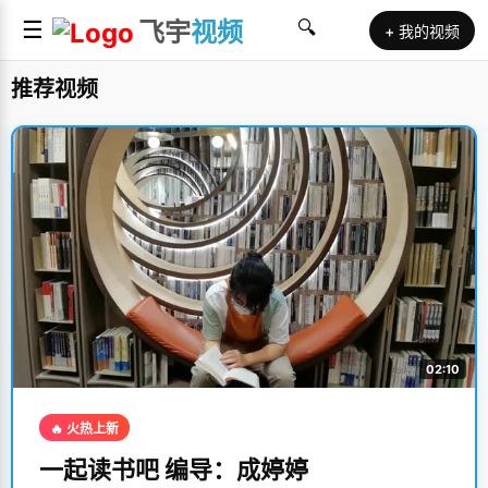
☰
飞宇
视频
🔍
+ 我的视频
推荐视频
02:10
🔥 火热上新
一起读书吧 编导：成婷婷