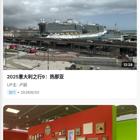
12:28
2025意大利之行9：热那亚
UP主: 卢颖
• 2026/6/30
旅行