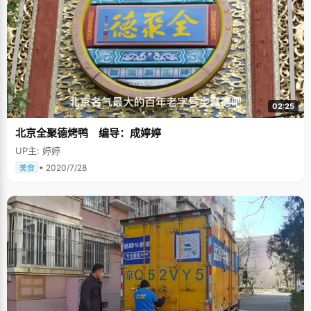
02:25
北京全聚德烤鸭 编导：成婷婷
UP主: 婷婷
• 2020/7/28
美食