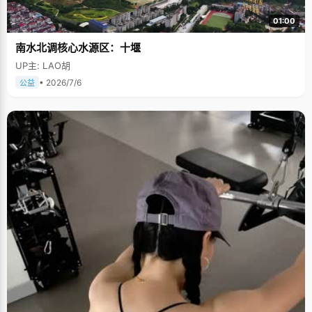
01:00
南水北调核心水源区：十堰
UP主: LAO胡
• 2026/7/6
公益