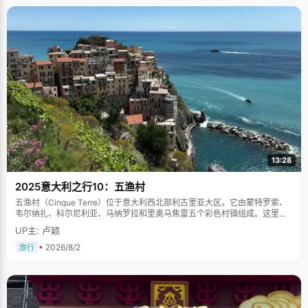
13:28
2025意大利之行10：五渔村
五渔村（Cinque Terre）位于意大利西北部利古里亚大区。它由蒙特罗索、
韦尔纳扎、科尔尼利亚、马纳罗拉和里奥马焦雷五个彩色村镇组成。这里依
山傍海，房屋色彩斑斓，1997年被列为世界文化遗产。
UP主: 卢颖
• 2026/8/2
旅行