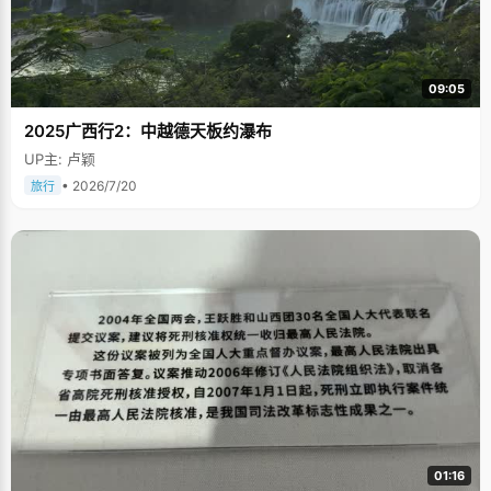
09:05
2025广西行2：中越德天板约瀑布
UP主: 卢颖
• 2026/7/20
旅行
01:16