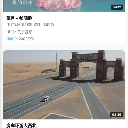
04:12
望月 - 郗晓静
飞宇视频 第31期, 望月 - 郗晓静
UP主: 飞宇视频
• 2009/9/6
歌曲
02:39
房车环游大西北