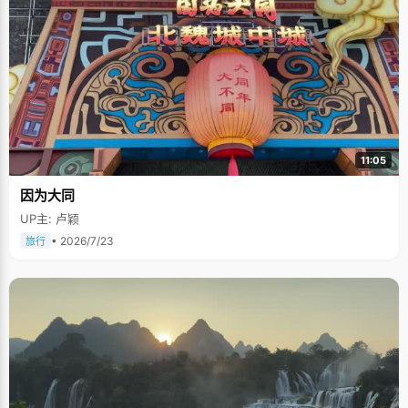
11:05
因为大同
UP主: 卢颖
• 2026/7/23
旅行