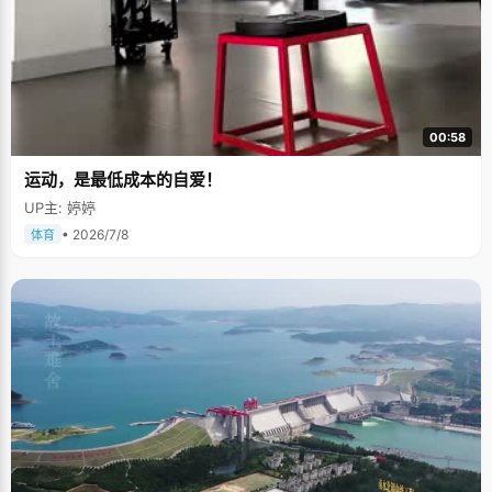
00:58
运动，是最低成本的自爱！
UP主: 婷婷
• 2026/7/8
体育