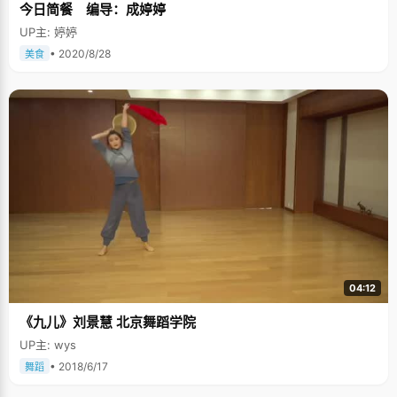
今日简餐 编导：成婷婷
UP主: 婷婷
• 2020/8/28
美食
04:12
《九儿》刘景慧 北京舞蹈学院
UP主: wys
• 2018/6/17
舞蹈