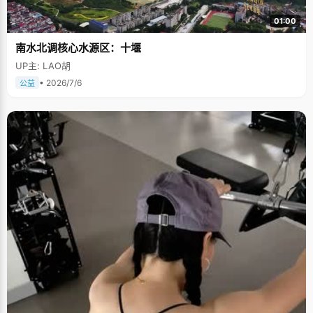
01:00
南水北调核心水源区：十堰
UP主: LAO胡
• 2026/7/6
公益