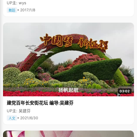
UP主: wys
• 2017/1/8
舞蹈
03:02
建党百年长安街花坛 编导:吴建芬
UP主: 吴建芬
• 2021/6/30
人文