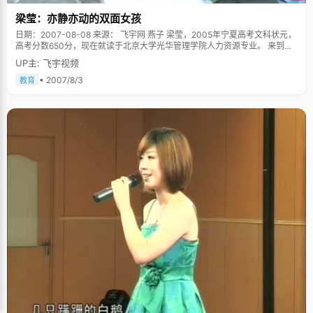
梁莹：亦静亦动的双面女孩
日期：2007-08-08 来源： 飞宇网 燕子 梁莹，2005年宁夏高考文科状元，
高考分数650分，现在就读于北京大学光华管理学院人力资源专业。 来到北
大之后，梁莹开始蓄起了一头乌黑的长发，跟高考毕业时候照片上有点假小
UP主: 飞宇视频
子的形象不同，多了些女孩子柔媚的味道，告别高考，梁莹深深的呼了一口
气，终于走出来了，呵，高考，真是件让人记忆深刻的事情。 远远的看着北
• 2007/8/3
教育
大的校门 接受状元采访的时候，梁莹的爸爸无意中说了一句："梁莹学习好是
天生的&hellip;&hellip;"此言一出，顿时遭受到众多记者的争议。此天生彼天
生了，梁莹赶紧澄清说，自己的智力也只能算是中等水平了，只是她从小就
好静，能坐下来看书学习，典型的乖乖女形象，不做出家人认为出轨的事
情，听家人话，听老师话，交代的任务按时做完。"爸爸想说的是我的性格是
天生的。"在学习上，梁莹最大的优点就是比较有耐心，有韧性，"什么事情
慢慢干好就可以了，能笑到最后就好。"这就是她成绩好的秘诀。 在梁莹爸爸
的同事之间流传着这么一段佳话：梁莹的爸爸带着小梁莹来北京旅游，路过
北大校门的时候，所有人都很向往的涌进北大，梁莹却止步门口，很坚决的
说&lsquo;我不进去，我要拿着北大的录取通知书堂堂正正的走进北大
&rsquo;。当年梁莹13岁，关于这段经历，只有个模糊的概念，或许那也只是
一个小女孩一时兴起的童言，不过北京大学那条绵长古旧的围墙深深的印在
了梁莹的脑海里。 "北大，是个神圣的地方，也是个美好的梦"，有形的北大
可以模仿，但是无形的北大只有一个，北大是一个大磁场，深深的吸引着梁
莹，做了这个梦好几年之后，梁莹终于兑现了当年的小誓言， 我有强势的一
面 高考结束之后，班里同学邀约一起去泡吧，梁莹的表现让同学们目瞪口
呆，这个在大家眼里标准的好学生，乖乖女，不但能说能闹，对于吃喝玩乐
自有一套独特的见解，完全颠覆了以往在大家心目中的既定形象，同学们无
不惊讶："看不出来，你还挺能玩的"。梁莹很得意的说："我是两面的，亦动
亦静。" 梁莹喜欢看足球赛，爱好战争片，《兄弟连》看过四五遍，爱看历史