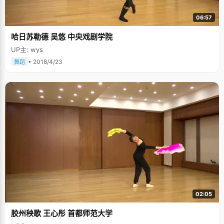
06:57
哈日苏勒德 吴悠 中央戏剧学院
UP主: wys
• 2018/4/23
舞蹈
02:05
胶州秧歌 王心彤 首都师范大学