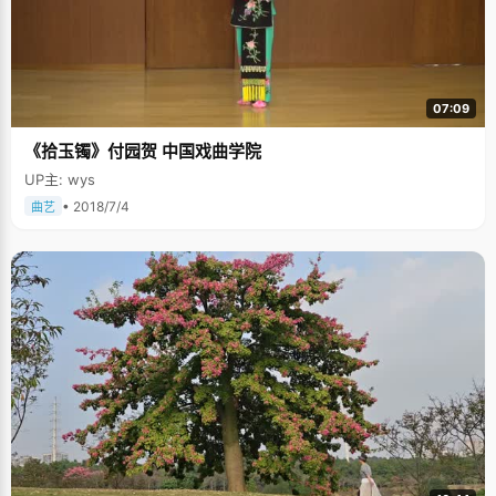
07:09
《拾玉镯》付园贺 中国戏曲学院
UP主: wys
• 2018/7/4
曲艺