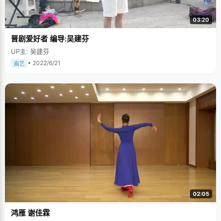
03:20
晋剧爱好者 编导:吴建芬
UP主: 吴建芬
• 2022/6/21
曲艺
02:05
鸿雁 谢佳霖