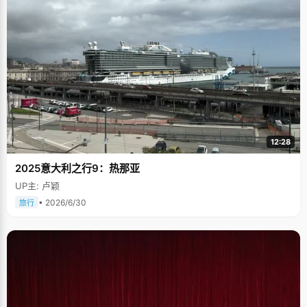
12:28
2025意大利之行9：热那亚
UP主: 卢颖
• 2026/6/30
旅行