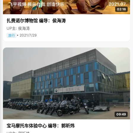
02:16
扎赉诺尔博物馆 编导：侯海涛
UP主: 侯海涛
• 2021/7/29
旅行
09:49
宝马摩托车体验中心 编导：郭昕炜