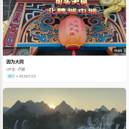
11:05
因为大同
UP主: 卢颖
• 2026/7/23
旅行