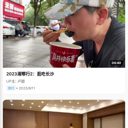
06:40
2023湘鄂行2：逛吃长沙
UP主: 卢颖
• 2023/6/11
旅行