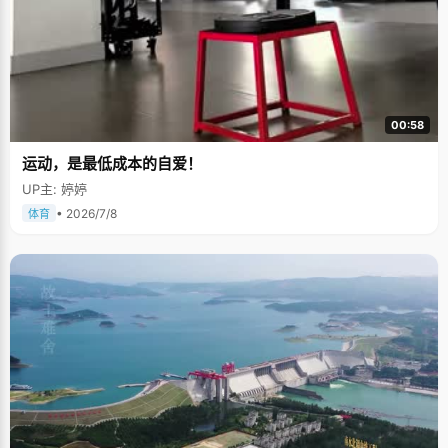
00:58
运动，是最低成本的自爱！
UP主: 婷婷
• 2026/7/8
体育