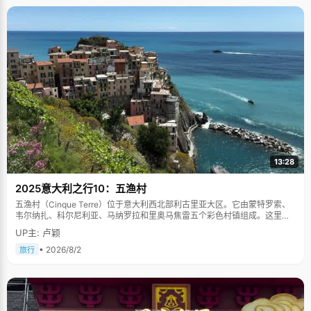
13:28
2025意大利之行10：五渔村
五渔村（Cinque Terre）位于意大利西北部利古里亚大区。它由蒙特罗索、
韦尔纳扎、科尔尼利亚、马纳罗拉和里奥马焦雷五个彩色村镇组成。这里依
山傍海，房屋色彩斑斓，1997年被列为世界文化遗产。
UP主: 卢颖
• 2026/8/2
旅行