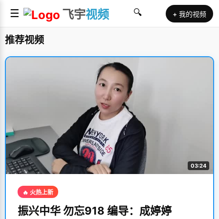
☰
飞宇
视频
🔍
+ 我的视频
推荐视频
03:24
🔥 火热上新
振兴中华 勿忘918 编导：成婷婷