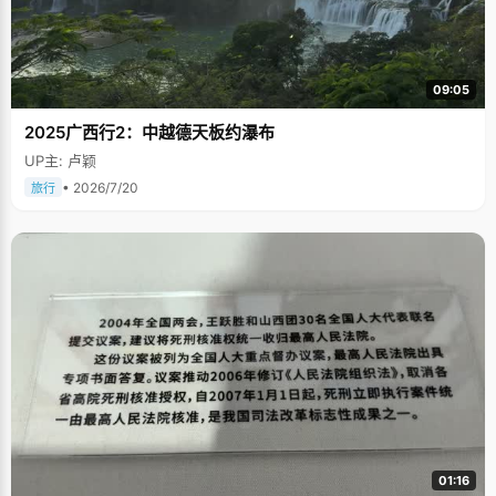
09:05
2025广西行2：中越德天板约瀑布
UP主: 卢颖
• 2026/7/20
旅行
01:16