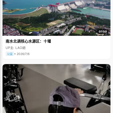
01:00
南水北调核心水源区：十堰
UP主: LAO胡
• 2026/7/6
公益