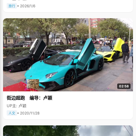
• 2026/1/6
旅行
02:58
街边超跑 编导：卢颖
UP主: 卢颖
• 2020/11/28
人文