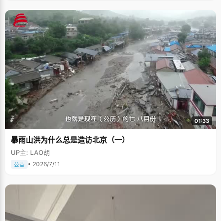
01:33
暴雨山洪为什么总是造访北京（一）
UP主: LAO胡
• 2026/7/11
公益