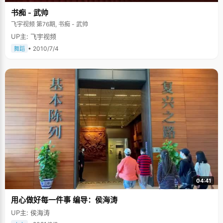
书痴 - 武帅
飞宇视频 第76期, 书痴 - 武帅
UP主: 飞宇视频
• 2010/7/4
舞蹈
04:41
用心做好每一件事 编导：侯海涛
UP主: 侯海涛