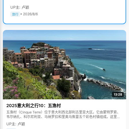
UP主: 卢颖
• 2026/8/6
旅行
13:28
2025意大利之行10：五渔村
五渔村（Cinque Terre）位于意大利西北部利古里亚大区。它由蒙特罗索、
韦尔纳扎、科尔尼利亚、马纳罗拉和里奥马焦雷五个彩色村镇组成。这里依
山傍海，房屋色彩斑斓，1997年被列为世界文化遗产。
UP主: 卢颖