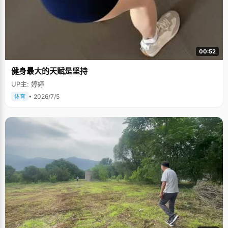
00:52
健身最大的天赋是坚持
UP主: 婷婷
• 2026/7/5
体育