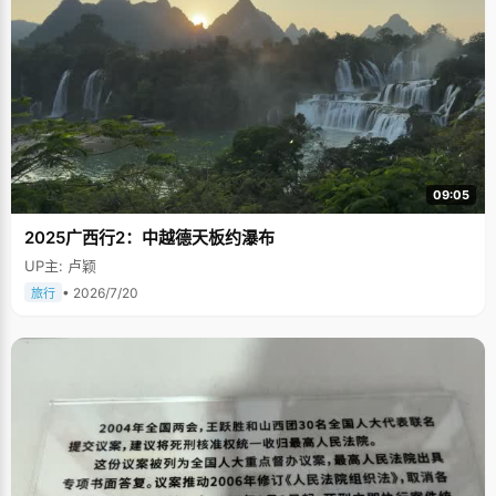
09:05
2025广西行2：中越德天板约瀑布
UP主: 卢颖
• 2026/7/20
旅行