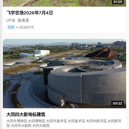
01:25
飞宇农场2026年7月4日
UP主: 侯海涛
• 2026/7/5
跃胜
05:22
大同四大新地标建筑
大同市博物馆 大同博物馆 大同市美术馆 大同美术馆 大同市图书馆 大同图书
馆 大同市大剧院 大同大剧院