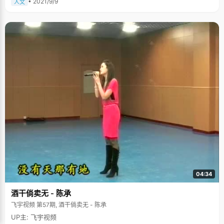
• 2021/9/9
人文
04:34
酒干倘卖无 - 陈承
飞宇视频 第57期, 酒干倘卖无 - 陈承
UP主: 飞宇视频