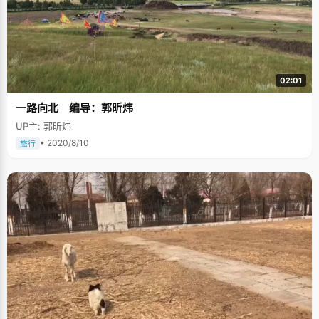
02:01
一路向北 编导：郭昕炜
UP主: 郭昕炜
• 2020/8/10
旅行