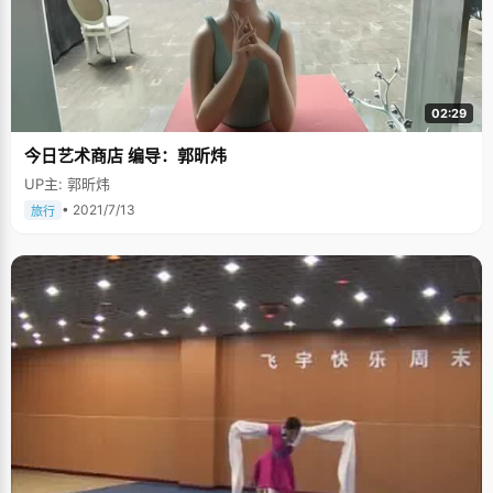
02:29
今日艺术商店 编导：郭昕炜
UP主: 郭昕炜
• 2021/7/13
旅行