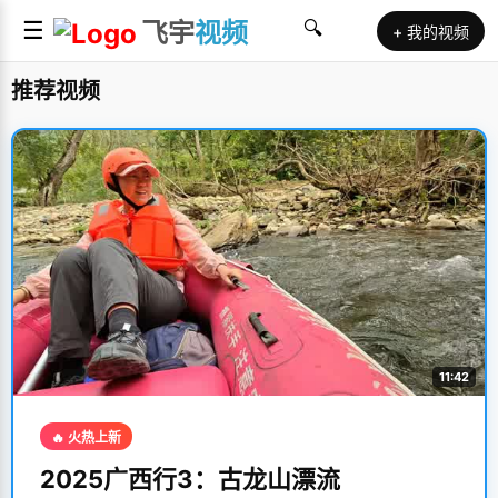
☰
飞宇
视频
🔍
+ 我的视频
推荐视频
11:42
🔥 火热上新
2025广西行3：古龙山漂流