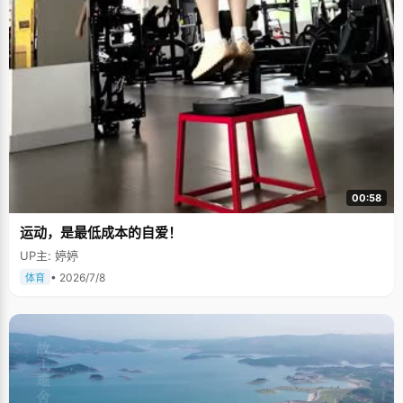
00:58
运动，是最低成本的自爱！
UP主: 婷婷
• 2026/7/8
体育