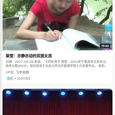
15:45
梁莹：亦静亦动的双面女孩
日期：2007-08-08 来源： 飞宇网 燕子 梁莹，2005年宁夏高考文科状元，
高考分数650分，现在就读于北京大学光华管理学院人力资源专业。 来到北
大之后，梁莹开始蓄起了一头乌黑的长发，跟高考毕业时候照片上有点假小
UP主: 飞宇视频
子的形象不同，多了些女孩子柔媚的味道，告别高考，梁莹深深的呼了一口
气，终于走出来了，呵，高考，真是件让人记忆深刻的事情。 远远的看着北
• 2007/8/3
教育
大的校门 接受状元采访的时候，梁莹的爸爸无意中说了一句："梁莹学习好是
天生的&hellip;&hellip;"此言一出，顿时遭受到众多记者的争议。此天生彼天
生了，梁莹赶紧澄清说，自己的智力也只能算是中等水平了，只是她从小就
好静，能坐下来看书学习，典型的乖乖女形象，不做出家人认为出轨的事
情，听家人话，听老师话，交代的任务按时做完。"爸爸想说的是我的性格是
天生的。"在学习上，梁莹最大的优点就是比较有耐心，有韧性，"什么事情
慢慢干好就可以了，能笑到最后就好。"这就是她成绩好的秘诀。 在梁莹爸爸
的同事之间流传着这么一段佳话：梁莹的爸爸带着小梁莹来北京旅游，路过