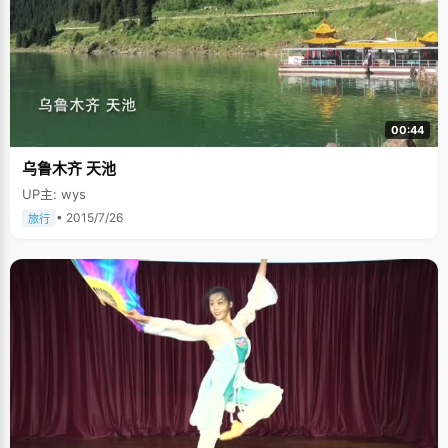
来，几个来回之后，双方最终达成了一个君子协议，很正式的写明甲方乙
方，各自的责任和义务，协议中规定梁莹每天可以看电视到9点，爸爸妈妈不
得干涉，但9点以后，梁莹必须乖乖去看书等等。有时候，爸爸妈妈会陪着梁
莹一起看电视，梁莹的妈妈也是个非常感性的人，播放《蓝色生死恋》的时
候，梁莹和妈妈坐在电视机前抱着卷纸巾，哭得稀里哗啦，爸爸在一旁无奈
的叹气。至今，梁莹还非常怀念那时候的生活。 梁莹说，高中的时候，自己
身上还带着些傲气的小棱角，但在北大里，面对更大的舞台，很多优秀的
人，那些小棱角都没有了，"感觉思想变得成熟起来，比起高中，有了一个很
大的进步，看待事物的眼光不同了，心态更好了，也能容人了。有形的北大
00:44
或许是可以模仿的，但是无形的北大只有一个，她像一个大磁场，将你吸引
进来，在这里面你会找到自己的路，找到自己的人生方式。"
乌鲁木齐 天池
UP主: wys
• 2015/7/26
旅行