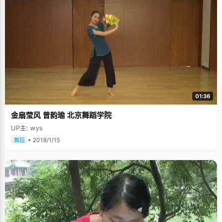
01:36
金扇莹风 曾韵瑜 北京舞蹈学院
UP主: wys
• 2018/1/15
舞蹈