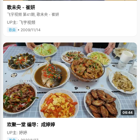
歌未央 - 崔妍
飞宇视频 第41期, 歌未央 - 崔妍
UP主: 飞宇视频
• 2009/11/14
歌曲
06:44
欢聚一堂 编导：成婷婷
UP主: 婷婷