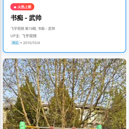
🔥 火热上新
书痴 - 武帅
飞宇视频 第79期, 书痴 - 武帅
UP主: 飞宇视频
• 2010/10/4
舞蹈