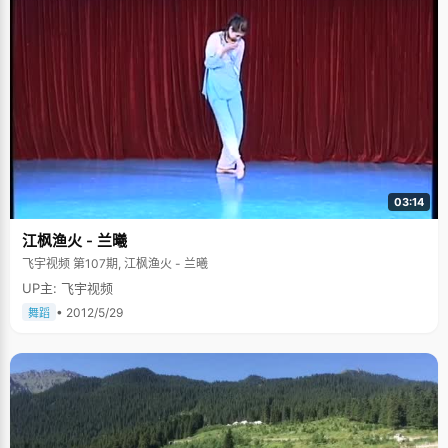
北大校门的时候，所有人都很向往的涌进北大，梁莹却止步门口，很坚决的
说&lsquo;我不进去，我要拿着北大的录取通知书堂堂正正的走进北大
&rsquo;。当年梁莹13岁，关于这段经历，只有个模糊的概念，或许那也只是
一个小女孩一时兴起的童言，不过北京大学那条绵长古旧的围墙深深的印在
了梁莹的脑海里。 "北大，是个神圣的地方，也是个美好的梦"，有形的北大
可以模仿，但是无形的北大只有一个，北大是一个大磁场，深深的吸引着梁
莹，做了这个梦好几年之后，梁莹终于兑现了当年的小誓言， 我有强势的一
面 高考结束之后，班里同学邀约一起去泡吧，梁莹的表现让同学们目瞪口
呆，这个在大家眼里标准的好学生，乖乖女，不但能说能闹，对于吃喝玩乐
自有一套独特的见解，完全颠覆了以往在大家心目中的既定形象，同学们无
不惊讶："看不出来，你还挺能玩的"。梁莹很得意的说："我是两面的，亦动
亦静。" 梁莹喜欢看足球赛，爱好战争片，《兄弟连》看过四五遍，爱看历史
剧，平时说话温温柔柔，可是遇到自己喜欢的话题，立即变得像个辩手一
03:14
样，主题鲜明，立场坚定。大学的选修课，女孩子多选择瑜伽等偏静的课
程，梁莹选的是对反应能力要求很高又有些危险成分的击剑。梁莹的骨子里
江枫渔火 - 兰曦
有着一些男孩子般强势的成分，只是被乖乖的行为掩盖了，不过她很喜欢自
己的这种两面性。 我与父母有份协议 梁莹的爸爸妈妈都是公务员，他们对梁
飞宇视频 第107期, 江枫渔火 - 兰曦
莹的家庭教育采取开明的方式，会给孩子一定的空间和自由，但是该严格的
UP主: 飞宇视频
地方则一丝不苟。"他们对我进行&lsquo;宏观调控&rsquo;，给我指出大方
向，但会留有一些小小的私人空间。每次犯错误了他们会苦口婆心的给我讲
• 2012/5/29
舞蹈
道理，但从来都没有打过我"，梁莹说"爸爸妈妈总是轮流扮演黑白脸，一个
负责批评我，另一个就等着安慰我鼓励我，双方互动很默契。"梁莹说家里有
个"饭桌"政策，就是家里有什么事情饭桌上解决，一家三口边吃饭边讨论问
题，饭吃完了，问题解决了，大家又开开心心的各忙各事，不会带着情绪离
开饭桌。 梁莹最大的爱好就是看电视，这是她放松自己的一种方式。高二的
时候，学习压力突然加大，为排遣压力，梁莹每天放学回家以后，书包一丢
就坐在客厅看电视，一看看到10点多也不去看书。爸爸妈妈虽然理解梁莹，
但时间过长难免着急起来，批评了梁莹几句，烦躁不堪的梁莹忍不住反驳起