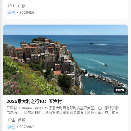
UP主: 卢颖
• 2026/8/6
旅行
13:28
2025意大利之行10：五渔村
五渔村（Cinque Terre）位于意大利西北部利古里亚大区。它由蒙特罗索、
韦尔纳扎、科尔尼利亚、马纳罗拉和里奥马焦雷五个彩色村镇组成。这里依
山傍海，房屋色彩斑斓，1997年被列为世界文化遗产。
UP主: 卢颖
• 2026/8/2
旅行