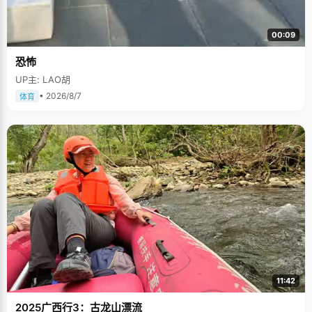
00:09
恐怖
UP主: LAO胡
• 2026/8/7
体育
11:42
2025广西行3：古龙山漂流