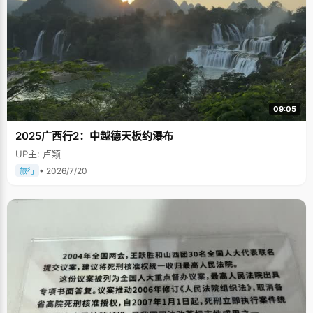
09:05
2025广西行2：中越德天板约瀑布
UP主: 卢颖
• 2026/7/20
旅行