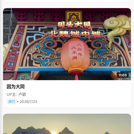
11:05
因为大同
UP主: 卢颖
• 2026/7/23
旅行