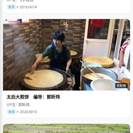
运气不砸中你，或我。陈琨甚至搬出一套颇为高深的理论在证明自己的观
点："从社会心理学的角度来说，如果你把你的成功归功于实力，那会导致你
• 2010/4/14
教育
懒惰不努力，如果归功于机会、运气，反而会谦虚，想着努力一下"，而陈琨
的整个学习成长过程，似乎在证明这一个观点的正确性。 陈琨是少数的自认
为挺聪明的学生，当然这个聪明不是盲目的自信，而是一种自我肯定和鼓
励。陈琨非常擅于从别人身上学东西，也擅于规划自己的学习。 陈琨小时候
的理科成绩不算特别优秀，文科更是一般般，尤其历史，总是记不住，背了
就忘，忘了就背，背了又忘，没办法，后来分科的时候他充分的尊重了自己
的缺点，选择了理科。"刚开始理科成绩也不稳定，因为物理成绩不太好。那
时候考电学，只考了60多分，有时候不及格，别人都拿100分的，差距太大
了，"虽然考得不好，但是陈琨心态非常的乐观，充分的发挥了阿Q精神，自
我安慰，"这套试题肯定比较难，你看别人也会有不及格之类的，慢慢努力就
会好的"。陈琨的同桌物理很好，陈琨就特别注意观察了一下，终于发现了问
题所在，"以前我做物理题，总是在心里边想一下，想当然的就开始做题。后
来我发现他（同桌）每次做物理题的时候都会先画一个分析图，非常认真谨
慎，然后再做题，"陈琨像发现了新大陆一样高兴，"其实理科的东西就是应
该谨慎认真，后来我照着这种方法去做，画完图，脑子里有一个框架，有理
有据，简单明了，物理成绩提高特别快"。 陈琨有个严格的时间控制观念，按
03:15
时作息，按时完成任务，最讨厌的事情就是拖堂和超时。"每天晚上9：00下
自习，我基本上9：30就去睡觉了，我不想多占自己的时间，也不喜欢拖
太后大煎饼 编导：郭昕炜
拉。"我们往往容易有这样的念头，如果一件事情，我9：00做不完，那我就
做到10：00好了。这在陈琨那里是绝对不允许的，一件事情安排了多少时间
UP主: 郭昕炜
就一定要在规定时间内完成，"我经常逼着自己要按质按量的完成，逼自己提
高学习效率，我感觉这样挺好的，不会浪费时间"。 安静仔细是我最大的优点
• 2020/9/10
美食
陈琨从小就是安静的性子，小学的时候又跟着语文老师学过一段时间的书
法，"老师说练字能静心，言为心声，字为其人，从练字这件事上，我收获挺
多的，性格变得内敛沉稳很多。"翻开陈琨的笔记本，字迹清清秀秀的排列
着，每个字都很规矩，一笔一划的，比很多小女孩的字都要清秀，透着认真