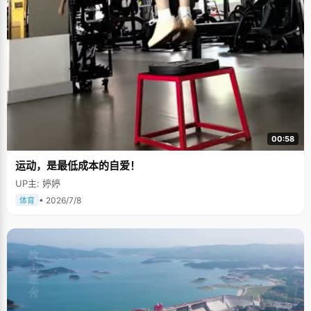
00:58
运动，是最低成本的自爱！
UP主: 婷婷
• 2026/7/8
体育