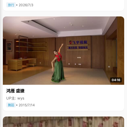
• 2026/7/3
旅行
04:16
鸿雁 盛婕
UP主: wys
• 2015/7/14
舞蹈