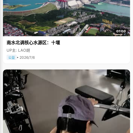
01:00
南水北调核心水源区：十堰
UP主: LAO胡
• 2026/7/6
公益