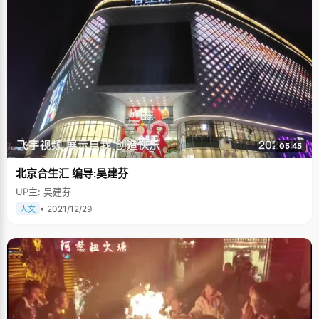
05:45
北京合生汇 编导:吴建芬
UP主: 吴建芬
• 2021/12/29
人文