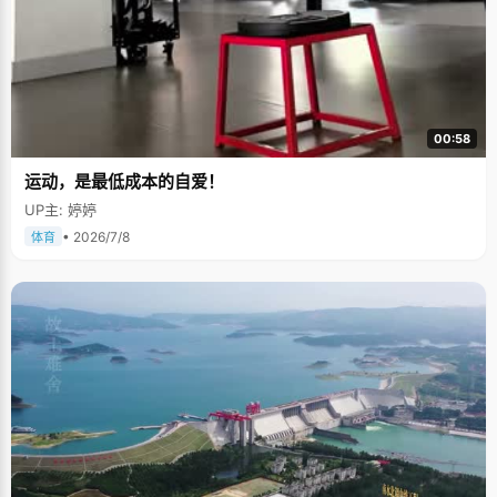
00:58
运动，是最低成本的自爱！
UP主: 婷婷
• 2026/7/8
体育