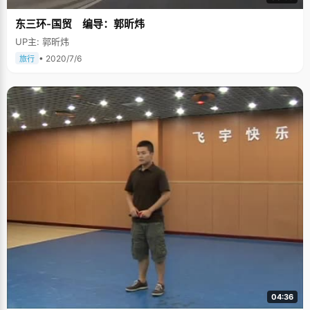
东三环-国贸 编导：郭昕炜
UP主: 郭昕炜
• 2020/7/6
旅行
04:36