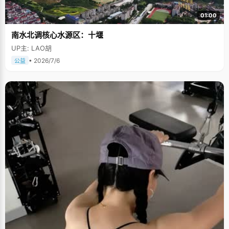
01:00
南水北调核心水源区：十堰
UP主: LAO胡
• 2026/7/6
公益