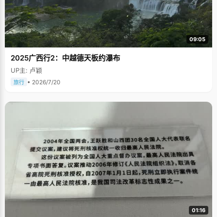
09:05
2025广西行2：中越德天板约瀑布
UP主: 卢颖
• 2026/7/20
旅行
01:16