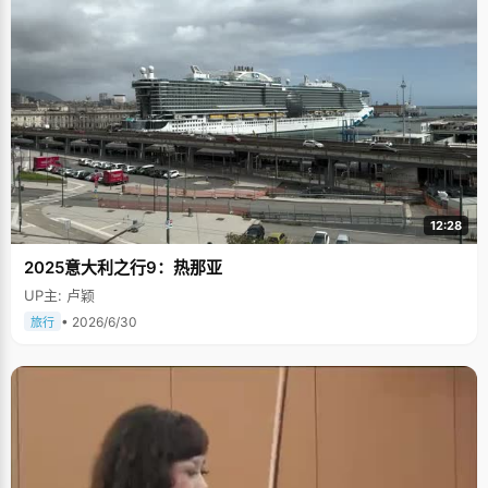
12:28
2025意大利之行9：热那亚
UP主: 卢颖
• 2026/6/30
旅行