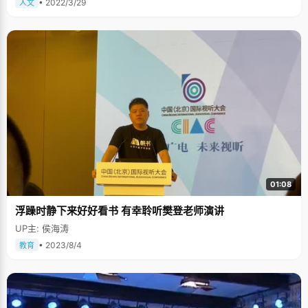
• 2022/3/29
人文
01:08
浮躁时静下来好好看书 有幸聆听樊登老师演讲
UP主: 侯海涛
• 2023/8/4
教育