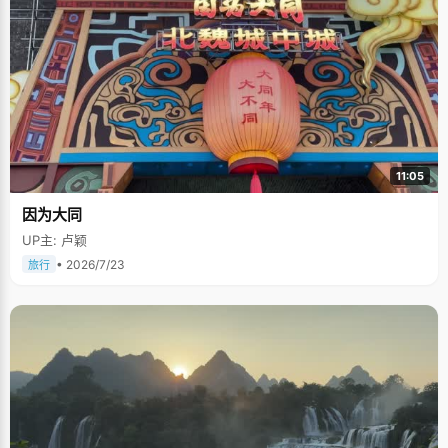
11:05
因为大同
UP主: 卢颖
• 2026/7/23
旅行