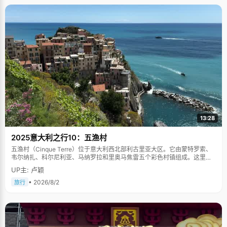
13:28
2025意大利之行10：五渔村
五渔村（Cinque Terre）位于意大利西北部利古里亚大区。它由蒙特罗索、
韦尔纳扎、科尔尼利亚、马纳罗拉和里奥马焦雷五个彩色村镇组成。这里依
山傍海，房屋色彩斑斓，1997年被列为世界文化遗产。
UP主: 卢颖
• 2026/8/2
旅行