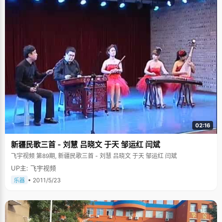
02:16
新疆民歌三首 - 刘慧 吕晓文 于天 邹运红 闫斌
飞宇视频 第89期, 新疆民歌三首 - 刘慧 吕晓文 于天 邹运红 闫斌
UP主: 飞宇视频
• 2011/5/23
乐器