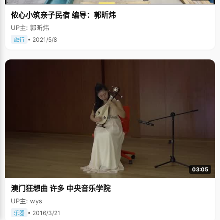
侬心小筑亲子民宿 编导：郭昕炜
UP主: 郭昕炜
• 2021/5/8
旅行
03:05
澳门狂想曲 许多 中央音乐学院
UP主: wys
• 2016/3/21
乐器