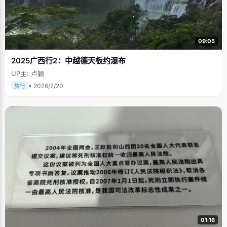
09:05
2025广西行2：中越德天板约瀑布
UP主: 卢颖
• 2026/7/20
旅行
01:16