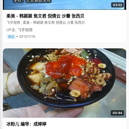
03:22
柔美 - 韩颖颖 焦文君 倪倩云 沙蕾 张西贝
飞宇视频 , 柔美 - 韩颖颖 焦文君 倪倩云 沙蕾 张西贝
UP主: 飞宇视频
• 2010/1/16
舞蹈
00:44
冰粉儿 编导：成婷婷