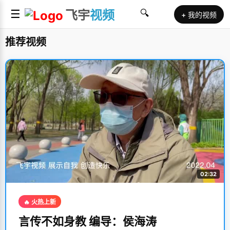
☰
飞宇
视频
🔍
+ 我的视频
推荐视频
02:32
🔥 火热上新
言传不如身教 编导：侯海涛