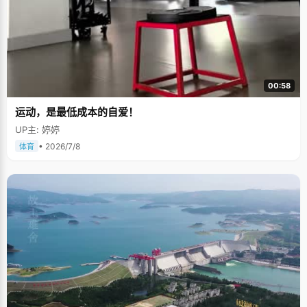
00:58
运动，是最低成本的自爱！
UP主: 婷婷
• 2026/7/8
体育