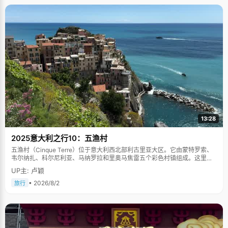
13:28
2025意大利之行10：五渔村
五渔村（Cinque Terre）位于意大利西北部利古里亚大区。它由蒙特罗索、
韦尔纳扎、科尔尼利亚、马纳罗拉和里奥马焦雷五个彩色村镇组成。这里依
山傍海，房屋色彩斑斓，1997年被列为世界文化遗产。
UP主: 卢颖
• 2026/8/2
旅行