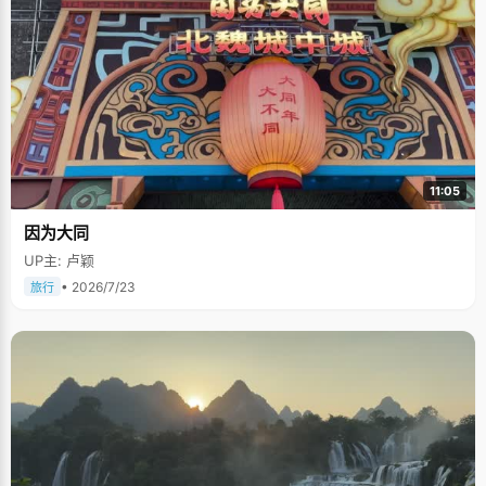
11:05
因为大同
UP主: 卢颖
• 2026/7/23
旅行