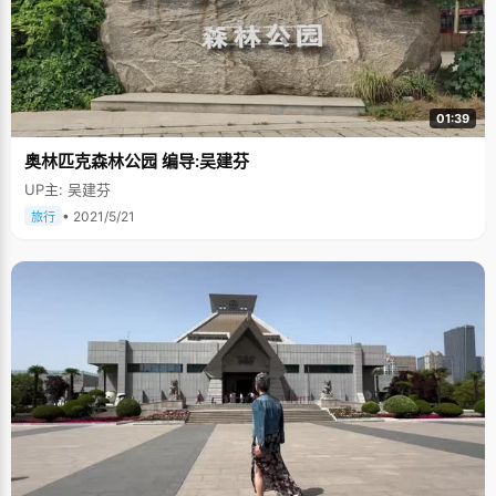
01:39
奥林匹克森林公园 编导:吴建芬
UP主: 吴建芬
• 2021/5/21
旅行