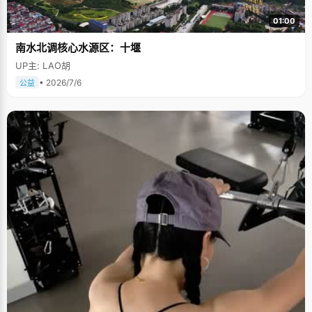
01:00
南水北调核心水源区：十堰
UP主: LAO胡
• 2026/7/6
公益