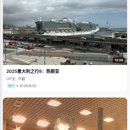
12:28
2025意大利之行9：热那亚
UP主: 卢颖
• 2026/6/30
旅行