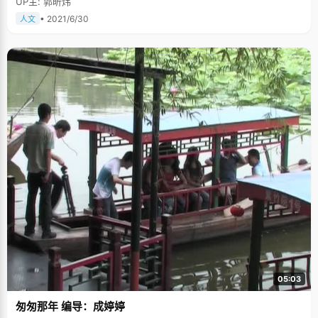
UP主: 郭昕炜
• 2021/6/30
人文
05:03
匆匆那年 编导：成婷婷