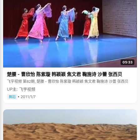
05:33
楚腰 - 曹欣怡 陈紫璇 韩颖颖 焦文君 鞠施诗 沙蕾 张西贝
飞宇视频 第82期, 楚腰 - 曹欣怡 陈紫璇 韩颖颖 焦文君 鞠施诗 沙蕾 张西贝
UP主: 飞宇视频
• 2011/1/7
舞蹈