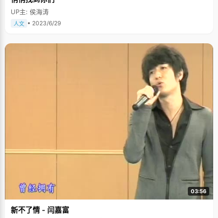
UP主: 侯海涛
• 2023/6/29
人文
03:56
新不了情 - 闫嘉富