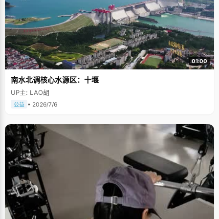
01:00
南水北调核心水源区：十堰
UP主: LAO胡
• 2026/7/6
公益