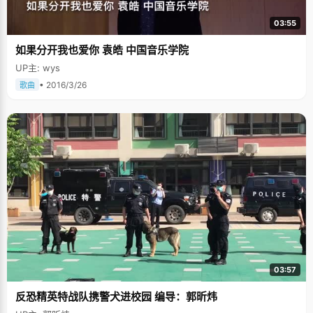
03:55
如果分开我也爱你 袁皓 中国音乐学院
UP主: wys
• 2016/3/26
歌曲
03:57
反恐精英特战队携警犬进校园 编导：郭昕炜