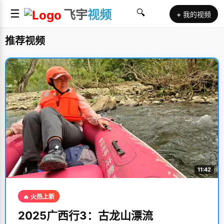
☰
飞宇
视频
🔍
+ 我的视频
推荐视频
11:42
🔥 火热上新
2025广西行3：古龙山漂流