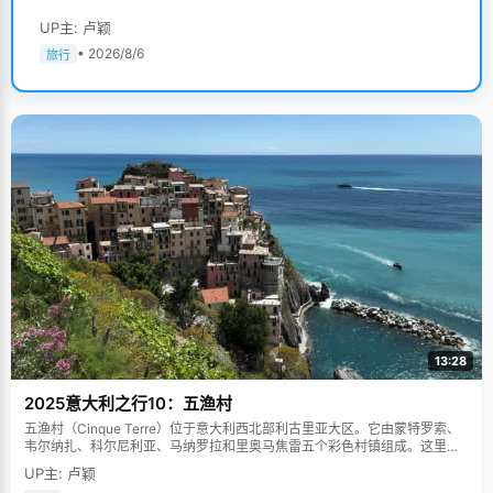
UP主: 卢颖
• 2026/8/6
旅行
13:28
2025意大利之行10：五渔村
五渔村（Cinque Terre）位于意大利西北部利古里亚大区。它由蒙特罗索、
韦尔纳扎、科尔尼利亚、马纳罗拉和里奥马焦雷五个彩色村镇组成。这里依
山傍海，房屋色彩斑斓，1997年被列为世界文化遗产。
UP主: 卢颖