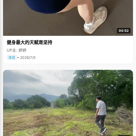
00:52
健身最大的天赋是坚持
UP主: 婷婷
• 2026/7/5
体育