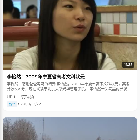
11:33
李怡然：2009年宁夏省高考文科状元
李怡然：感谢爸爸妈妈的培养 李怡然，2009年宁夏省高考文科状元，高考
分数639分，现在就读于北京大学光华管理学院。 李怡然一头乌黑的长发，
娴静淑女的范儿，穿了黑色的高跟漆皮鞋，为了这次见面，她特意的化了淡
UP主: 飞宇视频
淡的妆，显得非常的正式和隆重，"妈妈说这样表示尊重别人"，她浅浅的笑
容大方得体，很好的素养显示有着很好的家庭教育。 启蒙教育寓教于乐，学
• 2009/12/22
教育
会管理自己 李怡然的爸爸妈妈都是中学老师，书香门第的熏染，李怡然身上
难免有股浓重的书卷气和祥和的气质。李怡然的启蒙教育开始得比较早，很
小的时候，爸爸妈妈就注意女儿的智力开发，会找一些脑筋急转弯之类的题
目给孩子"开窍"，为了培养李怡然对英语的兴趣，爸爸买了很多国外的动画
片碟片，还有一些简单的彩色英语图画幻灯片回来，陪着李怡然一起看，边
看边讨论，让学习变得不那么枯燥乏味，学的过程轻松而且快乐。 "爸爸妈妈
从来都不会强硬的要求我学习什么，比如说钢琴，因为我自己感兴趣，妈妈