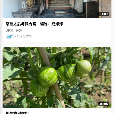
家里书架上摆满了各种漫画书，《犬夜叉》、《火影忍者》、《死神》等动
画片，都一直追着看。除此外，她还是个小小的花痴，"以前挺喜欢看韩剧和
美剧，只要有帅哥出演的电视剧都会追着看，高考之前正好在放韩国版的
04:07
《花样男子》，每周两集，我都不会放过"，李怡然嘿嘿笑起来，"每个周六
晚上是我休息上网看美男的时间，学习那么辛苦，给自己找点快乐的事情。
慈禧太后与储秀宫 编导：成婷婷
现在我追看《暮光之城》，里边的男主角真的太帅了 "。此时，李怡然小女孩
纯真可爱的性子表露无疑。 关于未来，李怡然没有想太仔细，但是充满了自
UP主: 婷婷
信和希望，"还是妈妈说的那句话，尽力去做好正在做的事情"，她突然的又
加了一句，"大学了，希望不要那么宅了，多参加些活动锻炼下自己。"
• 2020/12/5
旅行
01:06
悄悄找到你们