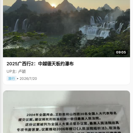
09:05
2025广西行2：中越德天板约瀑布
UP主: 卢颖
• 2026/7/20
旅行