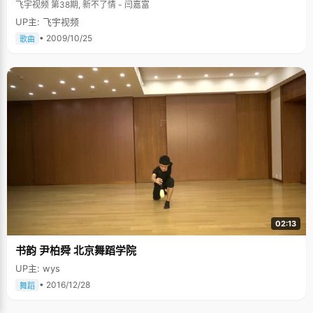
飞宇视频 第38期, 新不了情 - 闫嘉富
UP主: 飞宇视频
• 2009/10/25
歌曲
02:13
书韵 尹柏舜 北京舞蹈学院
UP主: wys
• 2016/12/28
舞蹈