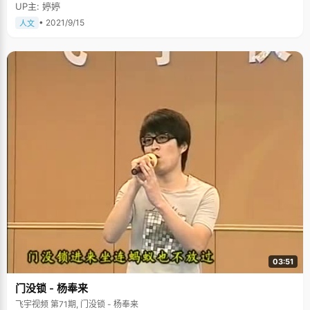
UP主: 婷婷
• 2021/9/15
人文
03:51
门没锁 - 杨奉来
飞宇视频 第71期, 门没锁 - 杨奉来