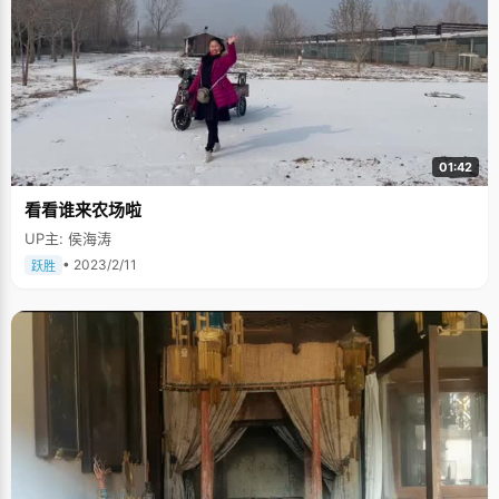
就买了钢琴回家，我学到初中，一直都没有考级，妈妈也觉得陶冶下情操就
好了，"李怡然说，"非常感谢父母给我充分发展天性的空间"，这也成就了她
一个乐观快乐的性格。 与硬性的要求孩子考多高的分数相比，培养孩子的学
习能力和学习习惯更为重要和有用。"我们家从来都是采取夸奖式教育，妈妈
总说成绩不是最重要的，但也是必要的，事情既然做了就要尽力去做好，"李
怡然每次取得一点进步，哪怕没有做到最好，爸爸妈妈都会给予肯定的微笑
和鼓励，让李怡然不要有顾虑，继续努力就行。 从小，爸爸妈妈就告诉李怡
然，自己的事情应该由自己去完成，学会管理自己，坚持好的习惯。"爸爸妈
妈就从不监督我做作业，也不帮我检查，每次我写完作业检查完毕，自己签
01:42
名交给老师"，李怡然说，"这样挺好的，形成习惯后，我作业质量提高很
多。"李怡然在学习上循规蹈矩，非常让人省心，放心。 感谢爸爸妈妈三年来
看看谁来农场啦
的陪伴 李怡然的家庭氛围十分的宽松和融洽，一家人犹如朋友一样可以交
心，尤其是李怡然的妈妈，跟李怡然在一起就像姐妹一样。"我妈妈是个大潮
UP主: 侯海涛
妈，是个"大玉米"（李宇春的fans），跟我无话不谈，常常带我出去逛街，
买一堆化妆品回来把我当试验田，我现在的妆就是妈妈教的。"李怡然指着脸
• 2023/2/11
跃胜
上淡雅而精致的妆容，甜甜的笑开。 爸爸则负责全家周末的活动，常常带着
李怡然骑车出门旅游，游泳或者打羽毛球，享受家庭温馨融洽的气氛，"爸爸
说身体是一切的本钱，有个好身体才能有力气去拼搏"，李怡然弯起手臂做了
一个展示肌肉的动作，一脸的顽皮。 李怡然考上了重点高中，为了让女儿能
够有更多时间专心学习，爸爸妈妈在李怡然学校附近租了间简陋的房子，两
人搬过来和女儿一起生活，"我离学校近了，但是他们离工作单位就远多
了"。 高中三年，妈妈每一天都变着法儿给女儿做营养的，好吃的，一个礼拜
不重样。为了节省时间，妈妈的厨艺也突飞猛进，半小时就能做出三菜一
汤，让李怡然崇拜不已。"晚上为了不影响我学习，爸爸妈妈都不看电视，上
网看看新闻，或者就在隔壁房间看书，"李怡然声音渐渐低了下去，眼睛有些
潮湿，"非常感谢爸爸妈妈陪伴我读过了高中最艰苦的三年，没有他们就没有
我这个状元"。 可爱的女孩也喜欢美男 李怡然说自己是个十足的宅女，没课
的时候就宅在家里，上网、看书，跟妈妈聊天。李怡然非常喜欢看漫画书，