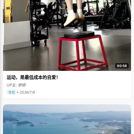
00:58
运动，是最低成本的自爱！
UP主: 婷婷
• 2026/7/8
体育