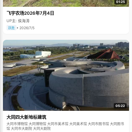
01:25
飞宇农场2026年7月4日
UP主: 侯海涛
• 2026/7/5
跃胜
05:22
大同四大新地标建筑
大同市博物馆 大同博物馆 大同市美术馆 大同美术馆 大同市图书馆 大同图书
馆 大同市大剧院 大同大剧院