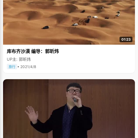
01:23
库布齐沙漠 编导：郭昕炜
UP主: 郭昕炜
• 2021/4/8
旅行