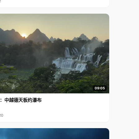
2
09:05
行2：中越德天板约瀑布
20