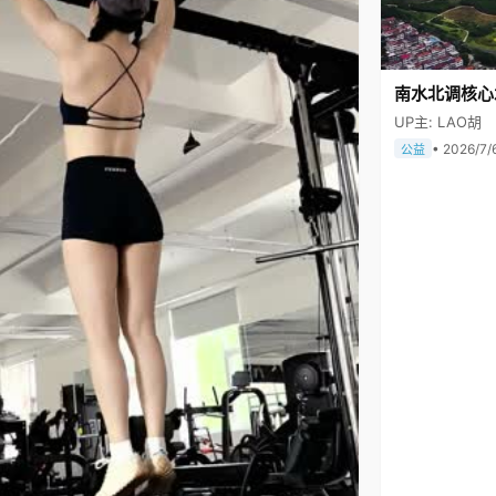
南水北调核心
UP主: LAO胡
• 2026/7/
公益