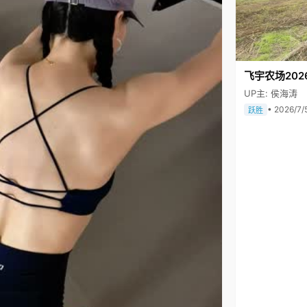
飞宇农场202
UP主: 侯海涛
• 2026/7/
跃胜