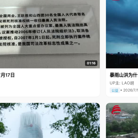
01:16
月17日
暴雨山洪为什
UP主: LAO胡
• 2026/7/
公益