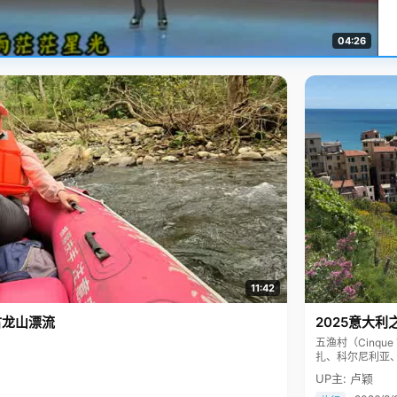
04:26
11:42
古龙山漂流
2025意大利
五渔村（Cinq
扎、科尔尼利亚
色彩斑斓，199
UP主: 卢颖