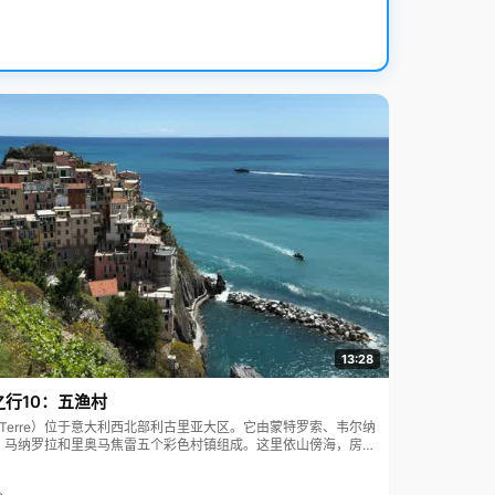
13:28
之行10：五渔村
ue Terre）位于意大利西北部利古里亚大区。它由蒙特罗索、韦尔纳
、马纳罗拉和里奥马焦雷五个彩色村镇组成。这里依山傍海，房屋
7年被列为世界文化遗产。