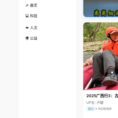
🎉 曲艺
💻 科技
💋 人文
🌍 公益
2025广西行3：
UP主: 卢颖
• 2026/8/6
旅行