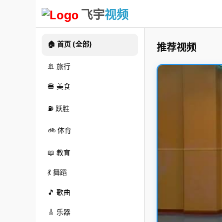
飞宇
视频
🏠 首页 (全部)
推荐视频
🚢 旅行
🍔 美食
⛽ 跃胜
🚲 体育
📖 教育
💃 舞蹈
🎵 歌曲
🎸 乐器