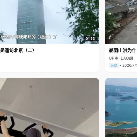
01:53
是造访北京（二）
暴雨山洪为什
UP主: LAO胡
• 2026/7/
公益