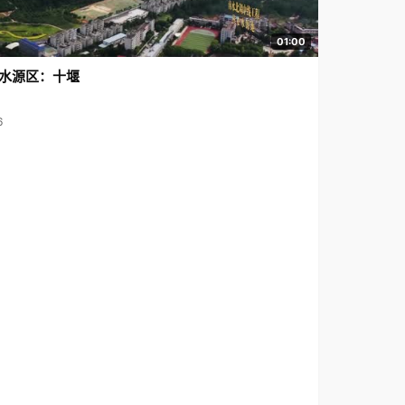
01:00
水源区：十堰
6